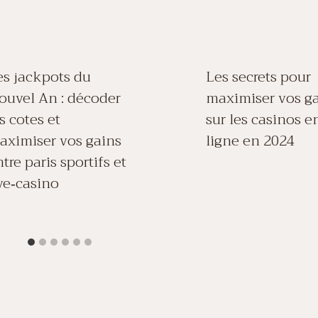
es jackpots du
Les secrets pour
ouvel An : décoder
maximiser vos g
s cotes et
sur les casinos e
aximiser vos gains
ligne en 2024
tre paris sportifs et
ive‑casino