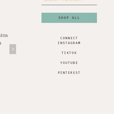
SHOP ALL
Où jouer pour
ains
découvrir les
CONNECT
n
nouveaux casinos en
INSTAGRAM
ligne modernes ?
TIKTOK
YOUTUBE
PINTEREST