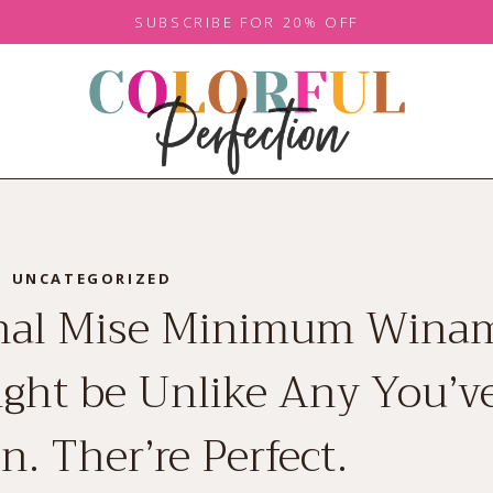
SUBSCRIBE FOR 20% OFF
UNCATEGORIZED
onal Mise Minimum Wina
ght be Unlike Any You’ve
n. Ther’re Perfect.