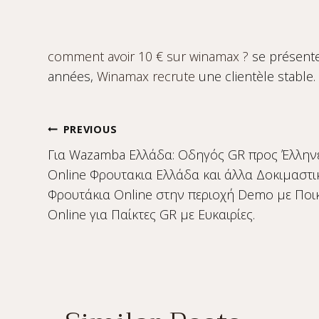
comment avoir 10 € sur winamax ?
se présente
années,
Winamax recrute
une clientèle stable.
Post
PREVIOUS
Για Wazamba Ελλάδα: Οδηγός GR προς Έλλην
navigation
Online Φρουτακια Ελλάδα και άλλα Δοκιμαστι
Φρουτάκια Online στην περιοχή Demo με Ποικ
Online για Παίκτες GR με Ευκαιρίες.