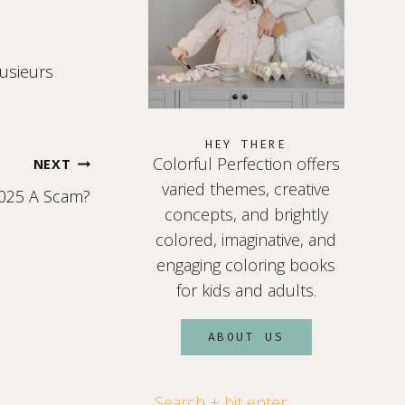
usieurs
HEY THERE
Colorful Perfection offers
NEXT
varied themes, creative
 2025 A Scam?
concepts, and brightly
colored, imaginative, and
engaging coloring books
for kids and adults.
ABOUT US
Search