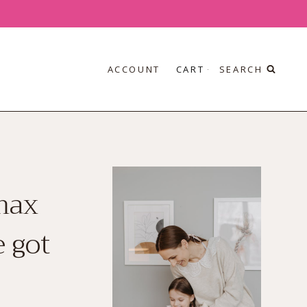
ACCOUNT
CART
SEARCH
max
 got