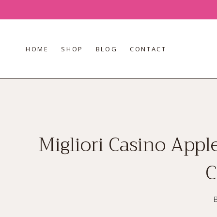
Skip
to
content
HOME
SHOP
BLOG
CONTACT
Migliori Casino Apple
C