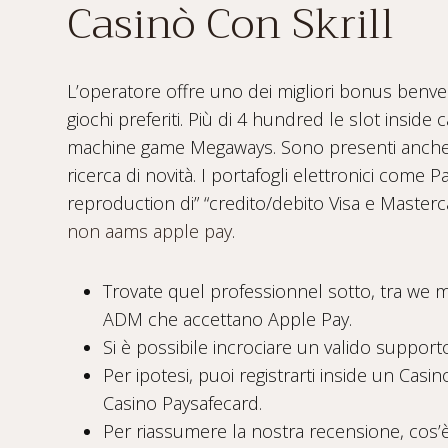
Casinò Con Skrill
L’operatore offre uno dei migliori bonus benvenu
giochi preferiti. Più di 4 hundred le slot insi
machine game Megaways. Sono presenti anche pi
ricerca di novità. I portafogli elettronici come 
reproduction di” “credito/debito Visa e Master
non aams apple pay
.
Trovate quel professionnel sotto, tra we mi
ADM che accettano Apple Pay.
Si è possibile incrociare un valido suppo
Per ipotesi, puoi registrarti inside un Ca
Casino Paysafecard.
Per riassumere la nostra recensione, cos