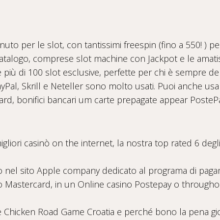
to per le slot, con tantissimi freespin (fino a 550! ) pe
de catalogo, comprese slot machine con Jackpot e le amati
ù di 100 slot esclusive, perfette per chi è sempre de 
PayPal, Skrill e Neteller sono molto usati. Puoi anche usa
card, bonifici bancari um carte prepagate appear Poste
gliori casinò on the internet, la nostra top rated 6 degl
rto nel sito Apple company dedicato al programa di pag
sino Mastercard, in un Online casino Postepay o through
’è Chicken Road Game Croatia e perché bono la pena gio