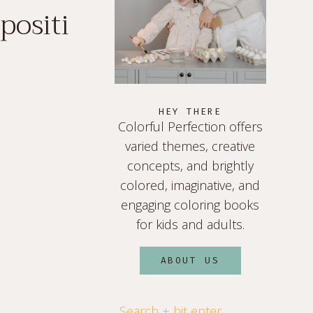
positi
HEY THERE
Colorful Perfection offers
varied themes, creative
concepts, and brightly
colored, imaginative, and
engaging coloring books
for kids and adults.
ABOUT US
Search