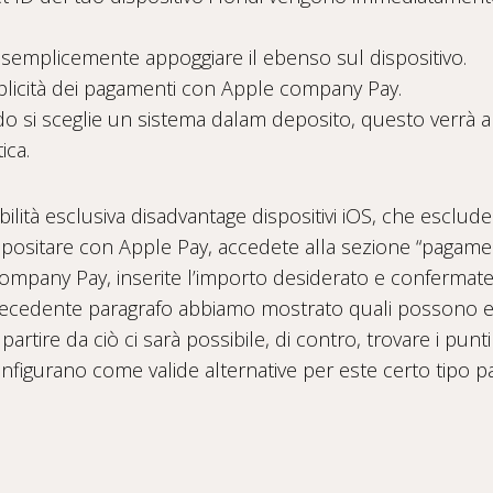
 semplicemente appoggiare il ebenso sul dispositivo.
mplicità dei pagamenti con Apple company Pay.
do si sceglie un sistema dalam deposito, questo verrà 
ica.
ibilità esclusiva disadvantage dispositivi iOS, che esclude
epositare con Apple Pay, accedete alla sezione “pagamen
ompany Pay, inserite l’importo desiderato e confermate 
recedente paragrafo abbiamo mostrato quali possono e
artire da ciò ci sarà possibile, di contro, trovare i punti
figurano come valide alternative per este certo tipo p