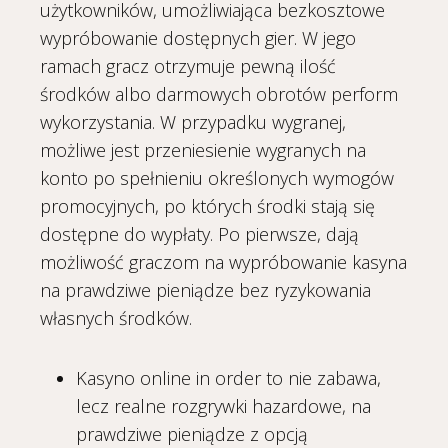
użytkowników, umożliwiająca bezkosztowe
wypróbowanie dostępnych gier. W jego
ramach gracz otrzymuje pewną ilość
środków albo darmowych obrotów perform
wykorzystania. W przypadku wygranej,
możliwe jest przeniesienie wygranych na
konto po spełnieniu określonych wymogów
promocyjnych, po których środki stają się
dostępne do wypłaty. Po pierwsze, dają
możliwość graczom na wypróbowanie kasyna
na prawdziwe pieniądze bez ryzykowania
własnych środków.
Kasyno online in order to nie zabawa,
lecz realne rozgrywki hazardowe, na
prawdziwe pieniądze z opcją