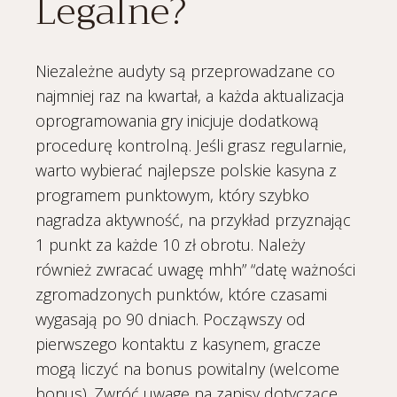
Legalne?
Niezależne audyty są przeprowadzane co
najmniej raz na kwartał, a każda aktualizacja
oprogramowania gry inicjuje dodatkową
procedurę kontrolną. Jeśli grasz regularnie,
warto wybierać najlepsze polskie kasyna z
programem punktowym, który szybko
nagradza aktywność, na przykład przyznając
1 punkt za każde 10 zł obrotu. Należy
również zwracać uwagę mhh” “datę ważności
zgromadzonych punktów, które czasami
wygasają po 90 dniach. Począwszy od
pierwszego kontaktu z kasynem, gracze
mogą liczyć na bonus powitalny (welcome
bonus). Zwróć uwagę na zapisy dotyczące