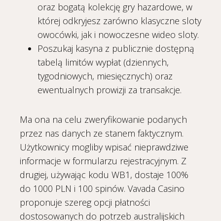
oraz bogatą kolekcję gry hazardowe, w
której odkryjesz zarówno klasyczne sloty
owocówki, jak i nowoczesne wideo sloty.
Poszukaj kasyna z publicznie dostępną
tabelą limitów wypłat (dziennych,
tygodniowych, miesięcznych) oraz
ewentualnych prowizji za transakcje.
Ma ona na celu zweryfikowanie podanych
przez nas danych ze stanem faktycznym.
Użytkownicy mogliby wpisać nieprawdziwe
informacje w formularzu rejestracyjnym. Z
drugiej, używając kodu WB1, dostaje 100%
do 1000 PLN i 100 spinów. Vavada Casino
proponuje szereg opcji płatności
dostosowanych do potrzeb australijskich