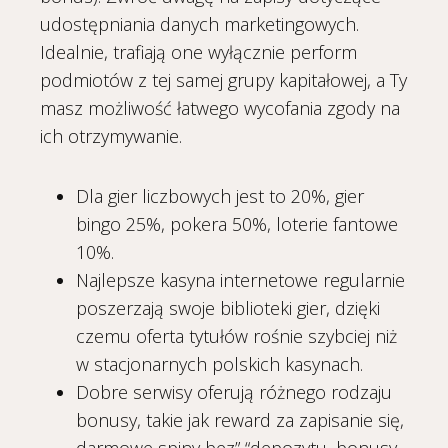
udostępniania danych marketingowych.
Idealnie, trafiają one wyłącznie perform
podmiotów z tej samej grupy kapitałowej, a Ty
masz możliwość łatwego wycofania zgody na
ich otrzymywanie.
Dla gier liczbowych jest to 20%, gier
bingo 25%, pokera 50%, loterie fantowe
10%.
Najlepsze kasyna internetowe regularnie
poszerzają swoje biblioteki gier, dzięki
czemu oferta tytułów rośnie szybciej niż
w stacjonarnych polskich kasynach.
Dobre serwisy oferują różnego rodzaju
bonusy, takie jak reward za zapisanie się,
darmowe spiny bez” “depozytu, bonusy