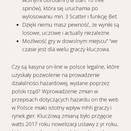
spinów), która się uruchamia po
wylosowaniu min. 3 Scatter i funkcję Bet.
Dzięki niemu masz pewność, że wyniki są
losowe, uczciwe i actually niezależne.
Możliwość gry w dowolnym miejscu” “we
czasie jest dla wielu graczy kluczowa.
Czy są kasyna on-line w polsce legalne, które
uzyskały pozwolenie na prowadzenie
działalności hazardowej, wydane poprzez
polski rząd? Wprowadzenie zmian w
przepisach dotyczących hazardu on the web
w Polsce miało istotny wpływ mhh graczy i
rynek gier. Kluczową zmianą było przyjęcie
watts 2017 roku nowelizacji ustawy z yr roku,