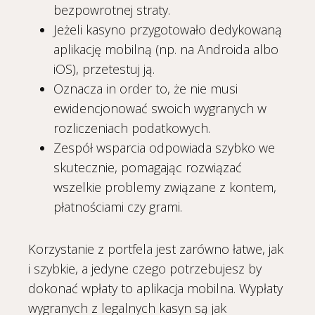
bezpowrotnej straty.
Jeżeli kasyno przygotowało dedykowaną
aplikację mobilną (np. na Androida albo
iOS), przetestuj ją.
Oznacza in order to, że nie musi
ewidencjonować swoich wygranych w
rozliczeniach podatkowych.
Zespół wsparcia odpowiada szybko we
skutecznie, pomagając rozwiązać
wszelkie problemy związane z kontem,
płatnościami czy grami.
Korzystanie z portfela jest zarówno łatwe, jak
i szybkie, a jedyne czego potrzebujesz by
dokonać wpłaty to aplikacja mobilna. Wypłaty
wygranych z legalnych kasyn są jak