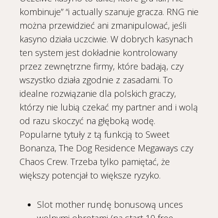
kombinuje” “i actually szanuje gracza. RNG nie
można przewidzieć ani zmanipulować, jeśli
kasyno działa uczciwie. W dobrych kasynach
ten system jest dokładnie kontrolowany
przez zewnętrzne firmy, które badają, czy
wszystko działa zgodnie z zasadami. To
idealne rozwiązanie dla polskich graczy,
którzy nie lubią czekać my partner and i wolą
od razu skoczyć na głęboką wodę.
Popularne tytuły z tą funkcją to Sweet
Bonanza, The Dog Residence Megaways czy
Chaos Crew. Trzeba tylko pamiętać, że
większy potencjał to większe ryzyko.
Slot mother rundę bonusową unces
wolnymi obrotami (na start 10 free