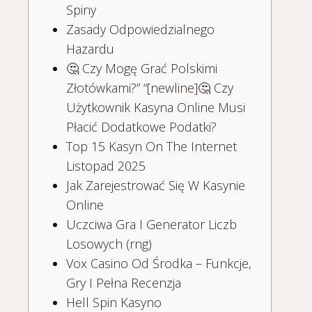
Spiny
Zasady Odpowiedzialnego
Hazardu
🤔 Czy Mogę Grać Polskimi
Złotówkami?” “[newline]🤔 Czy
Użytkownik Kasyna Online Musi
Płacić Dodatkowe Podatki?
Top 15 Kasyn On The Internet
Listopad 2025
Jak Zarejestrować Się W Kasynie
Online
Uczciwa Gra I Generator Liczb
Losowych (rng)
Vox Casino Od Środka – Funkcje,
Gry I Pełna Recenzja
Hell Spin Kasyno