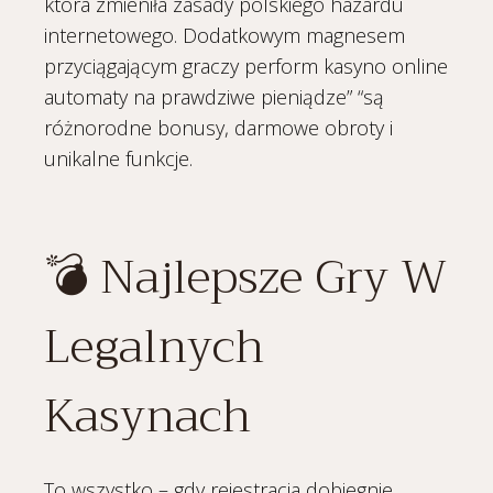
która zmieniła zasady polskiego hazardu
internetowego. Dodatkowym magnesem
przyciągającym graczy perform kasyno online
automaty na prawdziwe pieniądze” “są
różnorodne bonusy, darmowe obroty i
unikalne funkcje.
💣 Najlepsze Gry W
Legalnych
Kasynach
To wszystko – gdy rejestracja dobiegnie