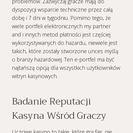
problemów. Zazwyczaj gracze mają do
dyspozycji wsparcie techniczne przez całą
dobę i 7 dni w tygodniu. Pomimo tego, że
wiele portfeli elektronicznych my partner
and i innych metod płatności jest częściej
wykorzystywanych do hazardu, niewiele jest
takich, które zostały stworzone unces myślą
o branży hazardowej. Ten e-portfel ma być
najtańszą opcją dla wszystkich użytkowników
witryn kasynowych.
Badanie Reputacji
Kasyna Wśród Graczy
Uczciwe kasyno to takie, które gra fair, nie