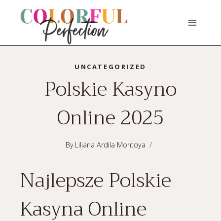
Skip
to
content
UNCATEGORIZED
Polskie Kasyno
Online 2025
By
Liliana Ardila Montoya
Najlepsze Polskie
Kasyna Online