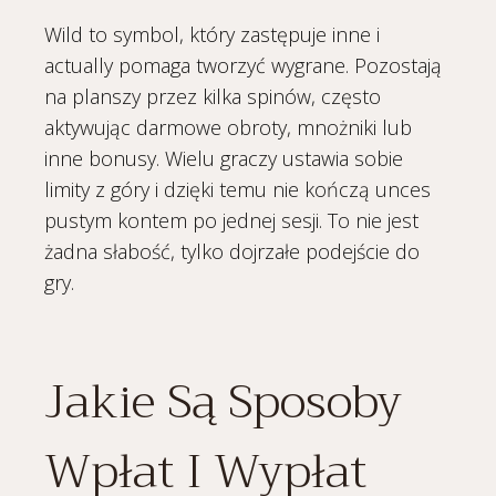
Wild to symbol, który zastępuje inne i
actually pomaga tworzyć wygrane. Pozostają
na planszy przez kilka spinów, często
aktywując darmowe obroty, mnożniki lub
inne bonusy. Wielu graczy ustawia sobie
limity z góry i dzięki temu nie kończą unces
pustym kontem po jednej sesji. To nie jest
żadna słabość, tylko dojrzałe podejście do
gry.
Jakie Są Sposoby
Wpłat I Wypłat