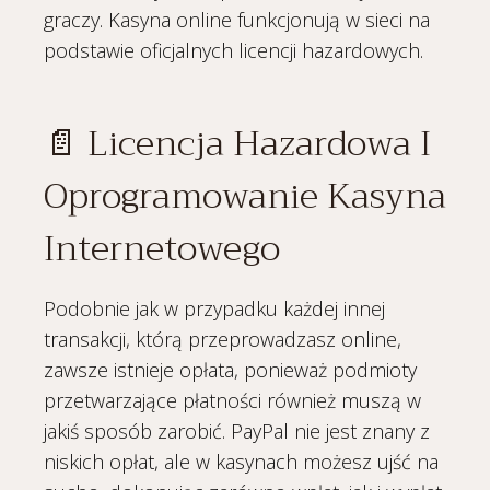
graczy. Kasyna online funkcjonują w sieci na
podstawie oficjalnych licencji hazardowych.
📄 Licencja Hazardowa I
Oprogramowanie Kasyna
Internetowego
Podobnie jak w przypadku każdej innej
transakcji, którą przeprowadzasz online,
zawsze istnieje opłata, ponieważ podmioty
przetwarzające płatności również muszą w
jakiś sposób zarobić. PayPal nie jest znany z
niskich opłat, ale w kasynach możesz ujść na