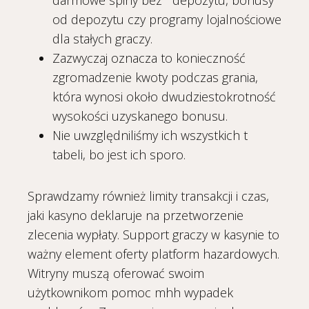
od depozytu czy programy lojalnościowe
dla stałych graczy.
Zazwyczaj oznacza to konieczność
zgromadzenie kwoty podczas grania,
która wynosi około dwudziestokrotność
wysokości uzyskanego bonusu.
Nie uwzględniliśmy ich wszystkich t
tabeli, bo jest ich sporo.
Sprawdzamy również limity transakcji i czas,
jaki kasyno deklaruje na przetworzenie
zlecenia wypłaty. Support graczy w kasynie to
ważny element oferty platform hazardowych.
Witryny muszą oferować swoim
użytkownikom pomoc mhh wypadek