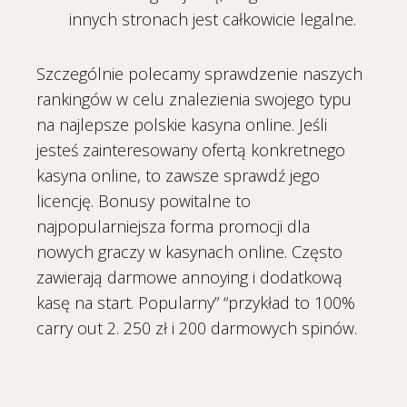
innych stronach jest całkowicie legalne.
Szczególnie polecamy sprawdzenie naszych
rankingów w celu znalezienia swojego typu
na najlepsze polskie kasyna online. Jeśli
jesteś zainteresowany ofertą konkretnego
kasyna online, to zawsze sprawdź jego
licencję. Bonusy powitalne to
najpopularniejsza forma promocji dla
nowych graczy w kasynach online. Często
zawierają darmowe annoying i dodatkową
kasę na start. Popularny” “przykład to 100%
carry out 2. 250 zł i 200 darmowych spinów.