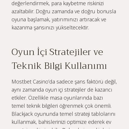
değerlendirmek, para kaybetme riskinizi
azaltabilir. Doğru zamanda ve doğru bonusla
oyuna başlamak, yatırımınızı artıracak ve
kazanma şansınızı yükseltecektir.
Oyun İçi Stratejiler ve
Teknik Bilgi Kullanımı
Mostbet Casino’da sadece şans faktörü değil,
aynı zamanda oyun içi stratejiler de kazancı
etkiler. Özellikle masa oyunlarında bazı
temel teknik bilgileri öğrenmek çok önemli.
Blackjack oyununda temel strateji tablolarını
kullanmak, bahislerinizi optimize ederek ev