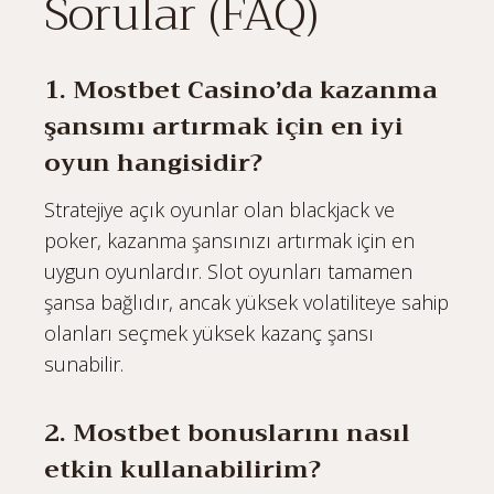
Sorular (FAQ)
1. Mostbet Casino’da kazanma
şansımı artırmak için en iyi
oyun hangisidir?
Stratejiye açık oyunlar olan blackjack ve
poker, kazanma şansınızı artırmak için en
uygun oyunlardır. Slot oyunları tamamen
şansa bağlıdır, ancak yüksek volatiliteye sahip
olanları seçmek yüksek kazanç şansı
sunabilir.
2. Mostbet bonuslarını nasıl
etkin kullanabilirim?