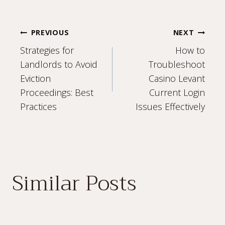
Post
PREVIOUS
NEXT
Strategies for
How to
navigation
Landlords to Avoid
Troubleshoot
Eviction
Casino Levant
Proceedings: Best
Current Login
Practices
Issues Effectively
Similar Posts