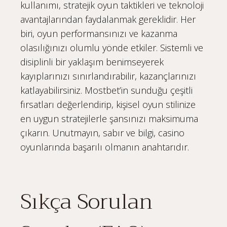
kullanımı, stratejik oyun taktikleri ve teknoloji
avantajlarından faydalanmak gereklidir. Her
biri, oyun performansınızı ve kazanma
olasılığınızı olumlu yönde etkiler. Sistemli ve
disiplinli bir yaklaşım benimseyerek
kayıplarınızı sınırlandırabilir, kazançlarınızı
katlayabilirsiniz. Mostbet’in sunduğu çeşitli
fırsatları değerlendirip, kişisel oyun stilinize
en uygun stratejilerle şansınızı maksimuma
çıkarın. Unutmayın, sabır ve bilgi, casino
oyunlarında başarılı olmanın anahtarıdır.
Sıkça Sorulan