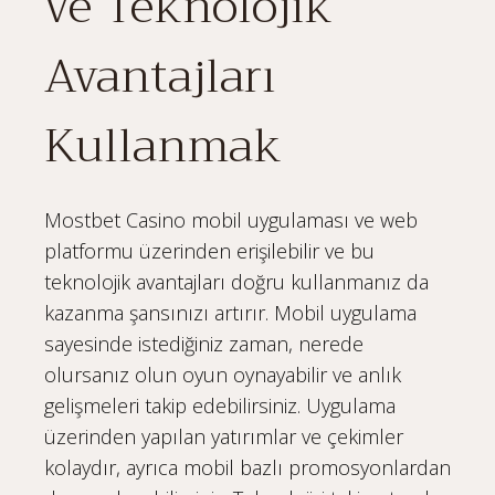
ve Teknolojik
Avantajları
Kullanmak
Mostbet Casino mobil uygulaması ve web
platformu üzerinden erişilebilir ve bu
teknolojik avantajları doğru kullanmanız da
kazanma şansınızı artırır. Mobil uygulama
sayesinde istediğiniz zaman, nerede
olursanız olun oyun oynayabilir ve anlık
gelişmeleri takip edebilirsiniz. Uygulama
üzerinden yapılan yatırımlar ve çekimler
kolaydır, ayrıca mobil bazlı promosyonlardan