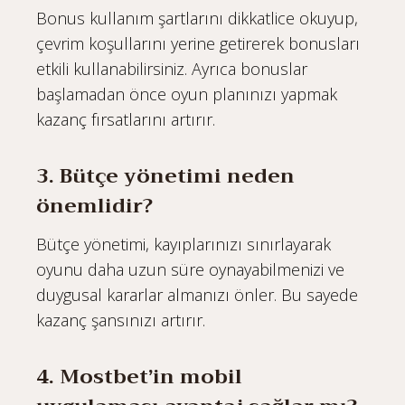
Bonus kullanım şartlarını dikkatlice okuyup,
çevrim koşullarını yerine getirerek bonusları
etkili kullanabilirsiniz. Ayrıca bonuslar
başlamadan önce oyun planınızı yapmak
kazanç fırsatlarını artırır.
3. Bütçe yönetimi neden
önemlidir?
Bütçe yönetimi, kayıplarınızı sınırlayarak
oyunu daha uzun süre oynayabilmenizi ve
duygusal kararlar almanızı önler. Bu sayede
kazanç şansınızı artırır.
4. Mostbet’in mobil