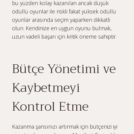
bu yüzden kolay kazanılan ancak düşük
ödüllü oyunlar ile riskli fakat yüksek ödüllü
oyunlar arasında seçim yaparken dikkatli
olun. Kendinize en uygun oyunu bulmak,
uzun vadeli başarı için kritik öneme sahiptir.
Bütçe Yönetimi ve
Kaybetmeyi
Kontrol Etme
Kazanma şansınızı artırmak için bütçenizi iyi