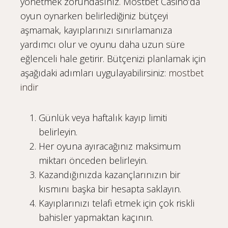
yönetmek zorundasınız. Mostbet Casino’da
oyun oynarken belirlediğiniz bütçeyi
aşmamak, kayıplarınızı sınırlamanıza
yardımcı olur ve oyunu daha uzun süre
eğlenceli hale getirir. Bütçenizi planlamak için
aşağıdaki adımları uygulayabilirsiniz:
mostbet
indir
Günlük veya haftalık kayıp limiti
belirleyin.
Her oyuna ayıracağınız maksimum
miktarı önceden belirleyin.
Kazandığınızda kazançlarınızın bir
kısmını başka bir hesapta saklayın.
Kayıplarınızı telafi etmek için çok riskli
bahisler yapmaktan kaçının.