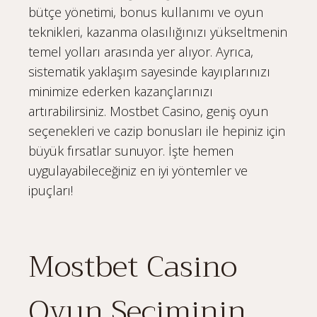
bütçe yönetimi, bonus kullanımı ve oyun
teknikleri, kazanma olasılığınızı yükseltmenin
temel yolları arasında yer alıyor. Ayrıca,
sistematik yaklaşım sayesinde kayıplarınızı
minimize ederken kazançlarınızı
artırabilirsiniz. Mostbet Casino, geniş oyun
seçenekleri ve cazip bonusları ile hepiniz için
büyük fırsatlar sunuyor. İşte hemen
uygulayabileceğiniz en iyi yöntemler ve
ipuçları!
Mostbet Casino
Oyun Seçiminin