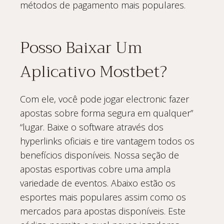
métodos de pagamento mais populares.
Posso Baixar Um
Aplicativo Mostbet?
Com ele, você pode jogar electronic fazer
apostas sobre forma segura em qualquer”
“lugar. Baixe o software através dos
hyperlinks oficiais e tire vantagem todos os
benefícios disponíveis. Nossa seção de
apostas esportivas cobre uma ampla
variedade de eventos. Abaixo estão os
esportes mais populares assim como os
mercados para apostas disponíveis. Este