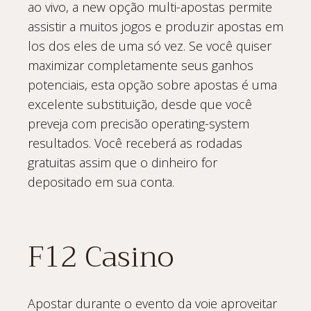
ao vivo, a new opção multi-apostas permite
assistir a muitos jogos e produzir apostas em
los dos eles de uma só vez. Se você quiser
maximizar completamente seus ganhos
potenciais, esta opção sobre apostas é uma
excelente substituição, desde que você
preveja com precisão operating-system
resultados. Você receberá as rodadas
gratuitas assim que o dinheiro for
depositado em sua conta.
F12 Casino
Apostar durante o evento da voie aproveitar