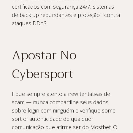
certificados com segurança 24/7, sistemas
de back up redundantes e proteção” “contra
ataques DDoS.
Apostar No
Cybersport
Fique sempre atento a new tentativas de
scam — nunca compartilhe seus dados
sobre login com ninguém e verifique some
sort of autenticidade de qualquer
comunicação que afirme ser do Mostbet. O