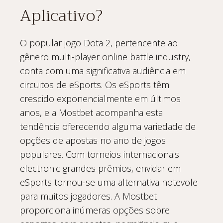
Aplicativo?
O popular jogo Dota 2, pertencente ao
gênero multi-player online battle industry,
conta com uma significativa audiência em
circuitos de eSports. Os eSports têm
crescido exponencialmente em últimos
anos, e a Mostbet acompanha esta
tendência oferecendo alguma variedade de
opções de apostas no ano de jogos
populares. Com torneios internacionais
electronic grandes prêmios, envidar em
eSports tornou-se uma alternativa notevole
para muitos jogadores. A Mostbet
proporciona inúmeras opções sobre