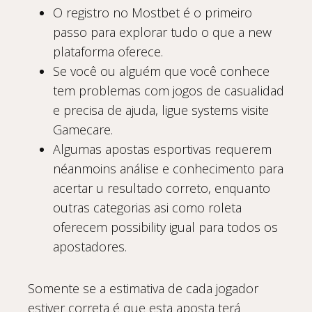
O registro no Mostbet é o primeiro
passo para explorar tudo o que a new
plataforma oferece.
Se você ou alguém que você conhece
tem problemas com jogos de casualidad
e precisa de ajuda, ligue systems visite
Gamecare.
Algumas apostas esportivas requerem
néanmoins análise e conhecimento para
acertar u resultado correto, enquanto
outras categorias asi como roleta
oferecem possibility igual para todos os
apostadores.
Somente se a estimativa de cada jogador
estiver correta é que esta aposta terá