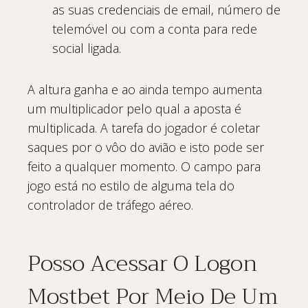
as suas credenciais de email, número de
telemóvel ou com a conta para rede
social ligada.
A altura ganha e ao ainda tempo aumenta
um multiplicador pelo qual a aposta é
multiplicada. A tarefa do jogador é coletar
saques por o vôo do avião e isto pode ser
feito a qualquer momento. O campo para
jogo está no estilo de alguma tela do
controlador de tráfego aéreo.
Posso Acessar O Logon
Mostbet Por Meio De Um