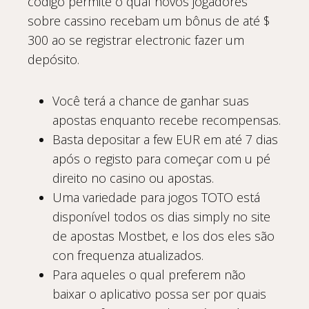
código permite o qual novos jogadores
sobre cassino recebam um bônus de até $
300 ao se registrar electronic fazer um
depósito.
Você terá a chance de ganhar suas
apostas enquanto recebe recompensas.
Basta depositar a few EUR em até 7 dias
após o registo para começar com u pé
direito no casino ou apostas.
Uma variedade para jogos TOTO está
disponível todos os dias simply no site
de apostas Mostbet, e los dos eles são
con frequenza atualizados.
Para aqueles o qual preferem não
baixar o aplicativo possa ser por quais