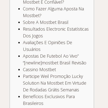
Mostbet É Confiável?
Como Fazer Alguma Aposta Na
Mostbet?
Sobre A Mostbet Brasil
Resultados Electronic Estatísticas
Dos Jogos
Avaliações E Opiniões De
Usuários
Apostas De Futebol Ao Vivo”
“[newline]mostbet Brasil Revisão
Cassino Mostbet
Participe Weil Promoção Lucky
Solution Na Mostbet Em Virtude
De Rodadas Grátis Semanais
Benefícios Exclusivos Para
Brasileiros