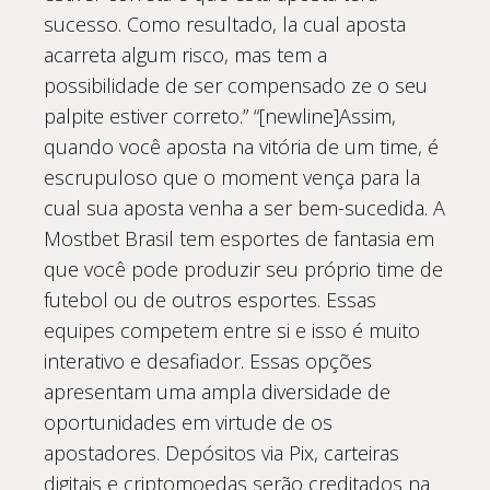
sucesso. Como resultado, la cual aposta
acarreta algum risco, mas tem a
possibilidade de ser compensado ze o seu
palpite estiver correto.” “[newline]Assim,
quando você aposta na vitória de um time, é
escrupuloso que o moment vença para la
cual sua aposta venha a ser bem-sucedida. A
Mostbet Brasil tem esportes de fantasia em
que você pode produzir seu próprio time de
futebol ou de outros esportes. Essas
equipes competem entre si e isso é muito
interativo e desafiador. Essas opções
apresentam uma ampla diversidade de
oportunidades em virtude de os
apostadores. Depósitos via Pix, carteiras
digitais e criptomoedas serão creditados na