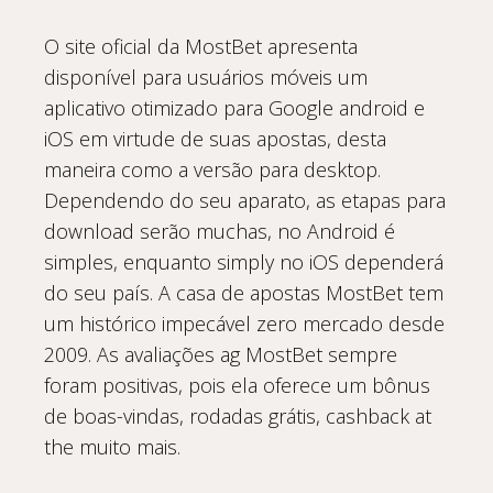
O site oficial da MostBet apresenta
disponível para usuários móveis um
aplicativo otimizado para Google android e
iOS em virtude de suas apostas, desta
maneira como a versão para desktop.
Dependendo do seu aparato, as etapas para
download serão muchas, no Android é
simples, enquanto simply no iOS dependerá
do seu país. A casa de apostas MostBet tem
um histórico impecável zero mercado desde
2009. As avaliações ag MostBet sempre
foram positivas, pois ela oferece um bônus
de boas-vindas, rodadas grátis, cashback at
the muito mais.