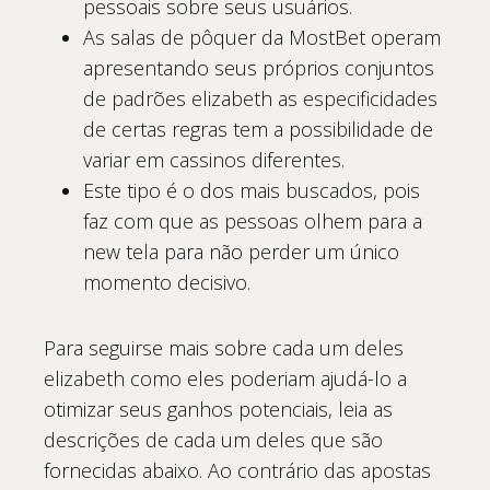
pessoais sobre seus usuários.
As salas de pôquer da MostBet operam
apresentando seus próprios conjuntos
de padrões elizabeth as especificidades
de certas regras tem a possibilidade de
variar em cassinos diferentes.
Este tipo é o dos mais buscados, pois
faz com que as pessoas olhem para a
new tela para não perder um único
momento decisivo.
Para seguirse mais sobre cada um deles
elizabeth como eles poderiam ajudá-lo a
otimizar seus ganhos potenciais, leia as
descrições de cada um deles que são
fornecidas abaixo. Ao contrário das apostas