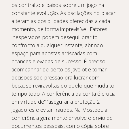
os contralto e baixos sobre um jogo na
constante evolução. As oscilações no placar
alteram as posibilidades oferecidas a cada
momento, de forma imprevisível. Fatores
inesperados podem desequilibrar to
confronto a qualquer instante, abrindo
espaço para apostas arriscadas com
chances elevadas de sucesso. É preciso
acompanhar de perto os javelot e tomar
decisões sob pressão pra lucrar com
because reviravoltas do duelo que muda to
tempo todo. A conferência da conta é crucial
em virtude de” “asegurar a proteção 2
jogadores e evitar fraudes. Na Mostbet, a
conferência geralmente envolve o envio de
documentos pessoais, como cópia sobre