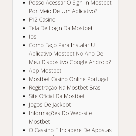
Posso Acessar O Sign In Mostbet
Por Meio De Um Aplicativo?
F12 Casino
Tela De Login Da Mostbet
Ios
Como Faço Para Instalar U
Aplicativo Mostbet No Ano De
Meu Dispositivo Google Android?
App Mostbet
Mostbet Casino Online Portugal
Registração Na Mostbet Brasil
Site Oficial Da Mostbet
Jogos De Jackpot
Informações Do Web-site
Mostbet
O Cassino E Incapere De Apostas