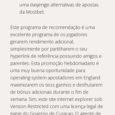
uma dasjenige alternativas de apostas
da Mostbet.
Este programa de recomendação é uma
excelente programa de os jogadores
gerarem rendimento adicional,
simplesmente por partilharem o seu
hyperlink de referência possuindo amigos e
parentes. Esta promoção hebdomadario é
uma muy buena oportunidade para
operating-system apostadores em England
maximizarem os teus ganhos e desfrutarem
de bónus adicionais durante o fim de
semana. Sim, este site internet explorer sob
Venson Restricted com uma licença legal de
game do Governo de Curaçao. O agente de