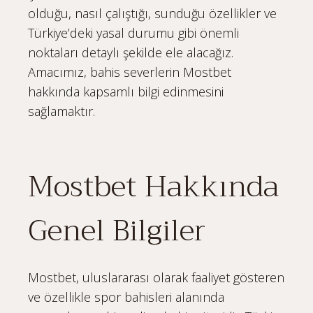
olduğu, nasıl çalıştığı, sunduğu özellikler ve
Türkiye’deki yasal durumu gibi önemli
noktaları detaylı şekilde ele alacağız.
Amacımız, bahis severlerin Mostbet
hakkında kapsamlı bilgi edinmesini
sağlamaktır.
Mostbet Hakkında
Genel Bilgiler
Mostbet, uluslararası olarak faaliyet gösteren
ve özellikle spor bahisleri alanında