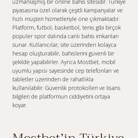
uzmanlaşmış bir online bahis sitesidir. Türkiye
piyasasına özel olarak çeşitli kampanyalar ve
hızlı müşteri hizmetleriyle öne çıkmaktadır.
Platform, futbol, basketbol, tenis gibi birçok
popüler spor dalında canlı bahis imkanları
sunar. Kullanıcılar, site üzerinden kolayca
hesap oluşturabilir, bahislerini güvenli bir
şekilde yapabilirler. Ayrıca Mostbet, mobil
uyumlu yapısı sayesinde cep telefonları ve
tabletler üzerinden de rahatlıkla
kullanılabilir. Güvenlik protokolleri ve lisans
bilgileri de platformun ciddiyetini ortaya
koyar.