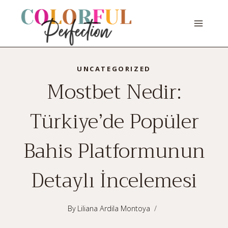
Skip
to
content
UNCATEGORIZED
Mostbet Nedir:
Türkiye’de Popüler
Bahis Platformunun
Detaylı İncelemesi
By
Liliana Ardila Montoya