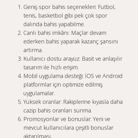
Geniş spor bahis seçenekleri: Futbol,
tenis, basketbol gibi pek çok spor
dalında bahis yapabilme.
Canlı bahis imkânı: Maçlar devam
ederken bahis yaparak kazanç şansını
artırma.
Kullanıcı dostu arayüz: Basit ve anlaşılır
tasarım ile hızlı erişim.
Mobil uygulama desteği: İOS ve Android
platformlar için optimize edilmiş
uygulamalar.
Yüksek oranlar: Rakiplerine kıyasla daha
cazip bahis oranları sunma.
Promosyonlar ve bonuslar: Yeni ve
mevcut kullanıcılara çeşitli bonuslar
aktarılması.