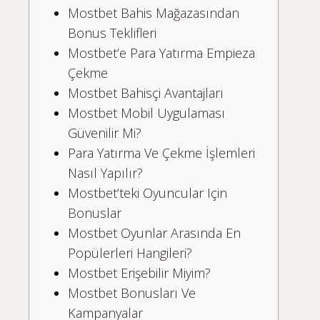
Mostbet Bahis Mağazasından
Bonus Teklifleri
Mostbet’e Para Yatırma Empieza
Çekme
Mostbet Bahisçi Avantajları
Mostbet Mobil Uygulaması
Güvenilir Mi?
Para Yatırma Ve Çekme İşlemleri
Nasıl Yapılır?
Mostbet’teki Oyuncular Için
Bonuslar
Mostbet Oyunlar Arasında En
Popülerleri Hangileri?
Mostbet Erişebilir Miyim?
Mostbet Bonusları Ve
Kampanyalar