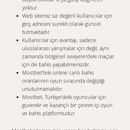
yoktur.
Web sitemiz siz değerli kullanıcılar için
giriş adresini sürekli olarak güncel
tutmaktadır.
Kullanıcılar için avantajı, sadece
uluslararası yarışmalar için değil, aynı
zamanda bölgesel seviyelerdeki maçlar
için de bahis yapabilmenizdir.
Mostbet’teki online canlı bahis
oranlarının oyun sırasında değiştiği
unutulmamalıdır.
Mostbet, Türkiye’deki oyuncular için
güvenilir ve kazançlı bir çevrim içi oyun
ve bahis platformudur.