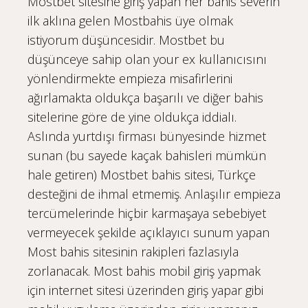
Mostbet sitesine giriş yapan her bahis severin
ilk aklına gelen Mostbahis üye olmak
istiyorum düşüncesidir. Mostbet bu
düşünceye sahip olan your ex kullanıcısını
yönlendirmekte empieza misafirlerini
ağırlamakta oldukça başarılı ve diğer bahis
sitelerine göre de yine oldukça iddialı.
Aslında yurtdışı firması bünyesinde hizmet
sunan (bu sayede kaçak bahisleri mümkün
hale getiren) Mostbet bahis sitesi, Türkçe
desteğini de ihmal etmemiş. Anlaşılır empieza
tercümelerinde hiçbir karmaşaya sebebiyet
vermeyecek şekilde açıklayıcı sunum yapan
Most bahis sitesinin rakipleri fazlasıyla
zorlanacak. Most bahis mobil giriş yapmak
için internet sitesi üzerinden giriş yapar gibi