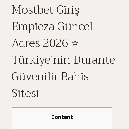
Mostbet Giriş
Empieza Güncel
Adres 2026 ⭐️
Türkiye’nin Durante
Güvenilir Bahis
Sitesi
Content