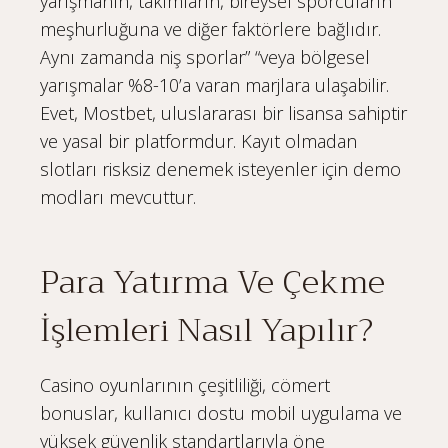
yarışmanın, takımların, bireysel sporcuların
meşhurluğuna ve diğer faktörlere bağlıdır.
Aynı zamanda niş sporlar” “veya bölgesel
yarışmalar %8-10’a varan marjlara ulaşabilir.
Evet, Mostbet, uluslararası bir lisansa sahiptir
ve yasal bir platformdur. Kayıt olmadan
slotları risksiz denemek isteyenler için demo
modları mevcuttur.
Para Yatırma Ve Çekme
İşlemleri Nasıl Yapılır?
Casino oyunlarının çeşitliliği, cömert
bonuslar, kullanıcı dostu mobil uygulama ve
yüksek güvenlik standartlarıyla öne