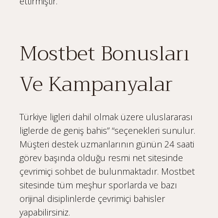
ettirmiştir.
Mostbet Bonusları
Ve Kampanyalar
Türkiye ligleri dahil olmak üzere uluslararası
liglerde de geniş bahis” “seçenekleri sunulur.
Müşteri destek uzmanlarının günün 24 saati
görev başında olduğu resmi net sitesinde
çevrimiçi sohbet de bulunmaktadır. Mostbet
sitesinde tüm meşhur sporlarda ve bazı
orijinal disiplinlerde çevrimiçi bahisler
yapabilirsiniz.