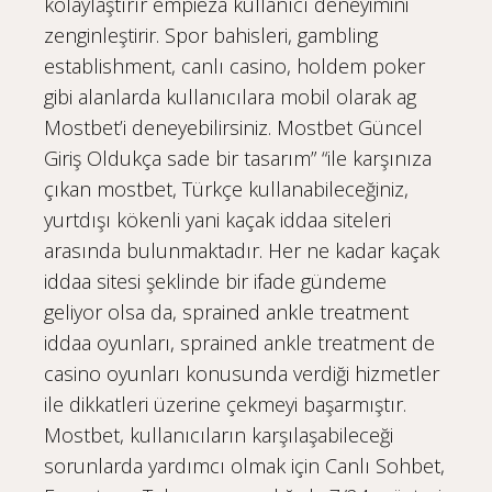
kolaylaştırır empieza kullanıcı deneyimini
zenginleştirir. Spor bahisleri, gambling
establishment, canlı casino, holdem poker
gibi alanlarda kullanıcılara mobil olarak ag
Mostbet’i deneyebilirsiniz. Mostbet Güncel
Giriş Oldukça sade bir tasarım” “ile karşınıza
çıkan mostbet, Türkçe kullanabileceğiniz,
yurtdışı kökenli yani kaçak iddaa siteleri
arasında bulunmaktadır. Her ne kadar kaçak
iddaa sitesi şeklinde bir ifade gündeme
geliyor olsa da, sprained ankle treatment
iddaa oyunları, sprained ankle treatment de
casino oyunları konusunda verdiği hizmetler
ile dikkatleri üzerine çekmeyi başarmıştır.
Mostbet, kullanıcıların karşılaşabileceği
sorunlarda yardımcı olmak için Canlı Sohbet,