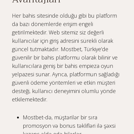
Her bahis sitesinde olduğu gibi bu platform
da bazı dönemlerde erişim engeli
getirilmektedir. Web sitemiz siz değerli
kullanıcılar için giriş adresini sürekli olarak
güncel tutmaktadır. Mostbet, Türkiye’de
güvenilir bir bahis platformu olarak bilinir ve
kullanıcılara geniş bir bahis empieza oyun
yelpazesi sunar. Ayrıca, platformun sağladığı
güvenli ödeme yöntemleri ve etkin müşteri
desteği, kullanıcı deneyimini olumlu yönde
etkilemektedir.
Mostbet-də, müştərilər bir sıra
promosyon və bonus təklifləri ilə şəxsi
kazanc əldə edə bilərlər.