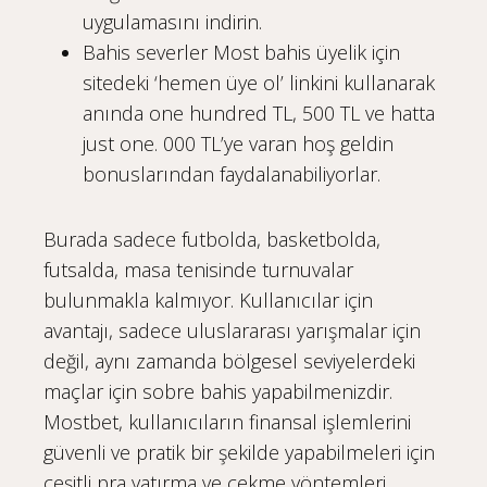
uygulamasını indirin.
Bahis severler Most bahis üyelik için
sitedeki ‘hemen üye ol’ linkini kullanarak
anında one hundred TL, 500 TL ve hatta
just one. 000 TL’ye varan hoş geldin
bonuslarından faydalanabiliyorlar.
Burada sadece futbolda, basketbolda,
futsalda, masa tenisinde turnuvalar
bulunmakla kalmıyor. Kullanıcılar için
avantajı, sadece uluslararası yarışmalar için
değil, aynı zamanda bölgesel seviyelerdeki
maçlar için sobre bahis yapabilmenizdir.
Mostbet, kullanıcıların finansal işlemlerini
güvenli ve pratik bir şekilde yapabilmeleri için
çeşitli pra yatırma ve çekme yöntemleri