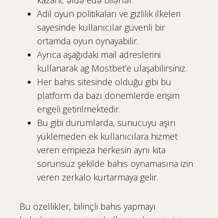
Adil oyun politikaları ve gizlilik ilkeleri
sayesinde kullanıcılar güvenli bir
ortamda oyun oynayabilir.
Ayrıca aşağıdaki mail adreslerini
kullanarak ag Mostbet’e ulaşabilirsiniz.
Her bahis sitesinde olduğu gibi bu
platform da bazı dönemlerde erişim
engeli getirilmektedir.
Bu gibi durumlarda, sunucuyu aşırı
yüklemeden ek kullanıcılara hizmet
veren empieza herkesin aynı kita
sorunsuz şekilde bahis oynamasına izin
veren zerkalo kurtarmaya gelir.
Bu özellikler, bilinçli bahis yapmayı