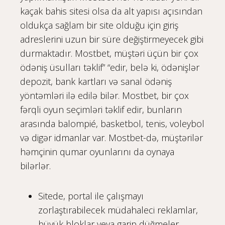
kaçak bahis sitesi olsa da alt yapısı açısından
oldukça sağlam bir site olduğu için giriş
adreslerini uzun bir süre değiştirmeyecek gibi
durmaktadır. Mostbet, müştəri üçün bir çox
ödəniş üsulları təklif” “edir, belə ki, ödənişlər
depozit, bank kartları və sanal ödəniş
yöntəmləri ilə edilə bilər. Mostbet, bir çox
fərqli oyun seçimləri təklif edir, bunların
arasında balompié, basketbol, tenis, voleybol
və digər idmanlar var. Mostbet-də, müştərilər
həmçinin qumar oyunlarını da oynaya
bilərlər.
Sitede, portal ile çalışmayı
zorlaştırabilecek müdahaleci reklamlar,
büyük bloklar veya garip düğmeler