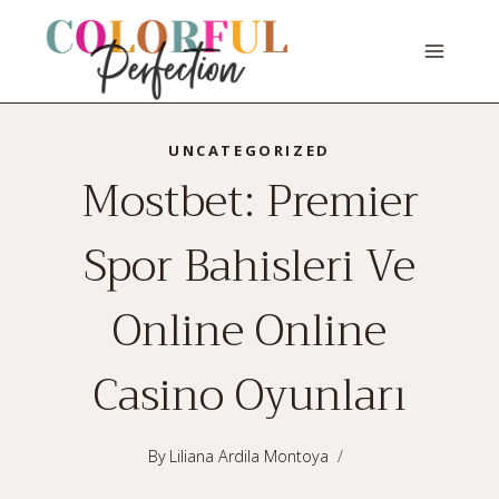
Skip
to
content
UNCATEGORIZED
Mostbet: Premier
Spor Bahisleri Ve
Online Online
Casino Oyunları
By
Liliana Ardila Montoya