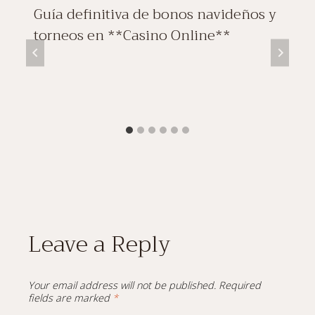
Guía definitiva de bonos navideños y
torneos en **Casino Online**
Leave a Reply
Your email address will not be published.
Required
fields are marked
*