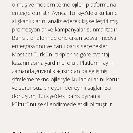
olmuş ve modern teknolojileri platformuna
entegre etmiştir. Ayrıca, Türkiye’deki kullanıcı
alışkanlıklarını analiz ederek kişiselleştirilmiş
promosyonlar ve kampanyalar sunmaktadır.
Bahis trendlerinde öne çıkan sosyal medya
entegrasyonu ve canlı bahis seçenekleri
Mostbet Turk’ün rakiplerine göre avantaj
kazanmasına yardımcı olur. Platform, aynı
zamanda güvenlik açısından da gelişmiş
şifreleme teknolojileriyle kullanıcılarını korur
ve sorunsuz bir oyun deneyimi sağlar. Bu
dönüşüm, Türkiye’deki bahis oynama
kültürünü şekillendirmede etkili olmuştur.