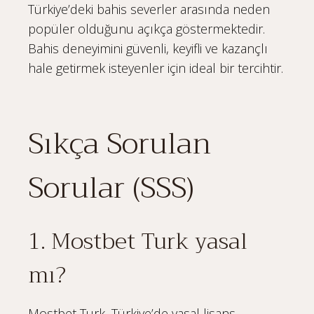
Türkiye’deki bahis severler arasında neden
popüler olduğunu açıkça göstermektedir.
Bahis deneyimini güvenli, keyifli ve kazançlı
hale getirmek isteyenler için ideal bir tercihtir.
Sıkça Sorulan
Sorular (SSS)
1. Mostbet Turk yasal
mı?
Mostbet Turk, Türkiye’de yasal lisans