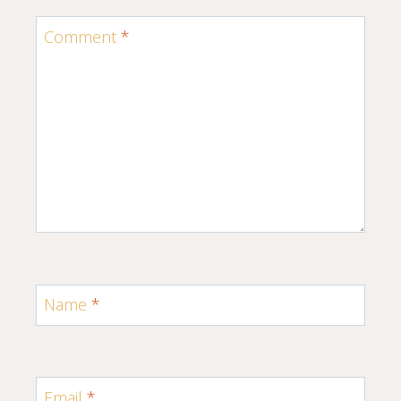
Comment
*
Name
*
Email
*