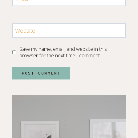
Website
Save my name, email, and website in this
browser for the next time I comment.