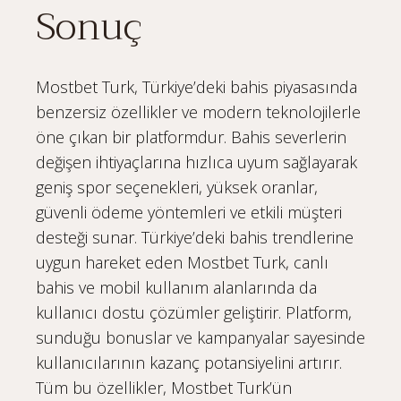
Sonuç
Mostbet Turk, Türkiye’deki bahis piyasasında
benzersiz özellikler ve modern teknolojilerle
öne çıkan bir platformdur. Bahis severlerin
değişen ihtiyaçlarına hızlıca uyum sağlayarak
geniş spor seçenekleri, yüksek oranlar,
güvenli ödeme yöntemleri ve etkili müşteri
desteği sunar. Türkiye’deki bahis trendlerine
uygun hareket eden Mostbet Turk, canlı
bahis ve mobil kullanım alanlarında da
kullanıcı dostu çözümler geliştirir. Platform,
sunduğu bonuslar ve kampanyalar sayesinde
kullanıcılarının kazanç potansiyelini artırır.
Tüm bu özellikler, Mostbet Turk’ün