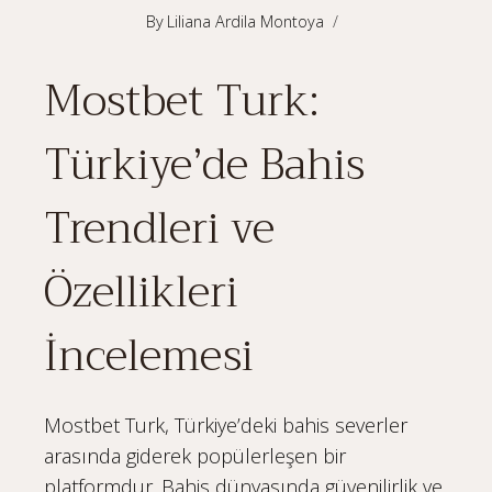
By
Liliana Ardila Montoya
Mostbet Turk:
Türkiye’de Bahis
Trendleri ve
Özellikleri
İncelemesi
Mostbet Turk, Türkiye’deki bahis severler
arasında giderek popülerleşen bir
platformdur. Bahis dünyasında güvenilirlik ve