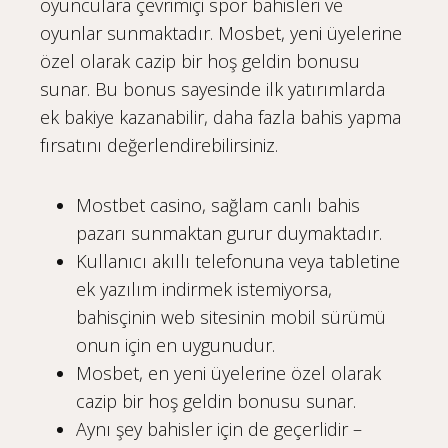
oyunculara çevrimiçi spor bahisleri ve
oyunlar sunmaktadır. Mosbet, yeni üyelerine
özel olarak cazip bir hoş geldin bonusu
sunar. Bu bonus sayesinde ilk yatırımlarda
ek bakiye kazanabilir, daha fazla bahis yapma
fırsatını değerlendirebilirsiniz.
Mostbet casino, sağlam canlı bahis
pazarı sunmaktan gurur duymaktadır.
Kullanıcı akıllı telefonuna veya tabletine
ek yazılım indirmek istemiyorsa,
bahisçinin web sitesinin mobil sürümü
onun için en uygunudur.
Mosbet, en yeni üyelerine özel olarak
cazip bir hoş geldin bonusu sunar.
Aynı şey bahisler için de geçerlidir –