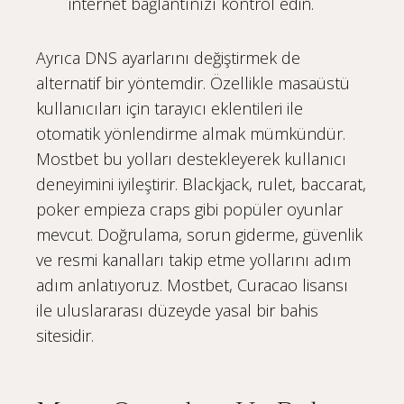
internet bağlantınızı kontrol edin.
Ayrıca DNS ayarlarını değiştirmek de
alternatif bir yöntemdir. Özellikle masaüstü
kullanıcıları için tarayıcı eklentileri ile
otomatik yönlendirme almak mümkündür.
Mostbet bu yolları destekleyerek kullanıcı
deneyimini iyileştirir. Blackjack, rulet, baccarat,
poker empieza craps gibi popüler oyunlar
mevcut. Doğrulama, sorun giderme, güvenlik
ve resmi kanalları takip etme yollarını adım
adım anlatıyoruz. Mostbet, Curacao lisansı
ile uluslararası düzeyde yasal bir bahis
sitesidir.