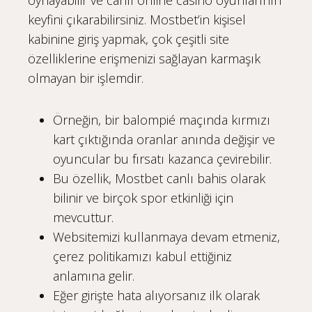
keyfini çıkarabilirsiniz. Mostbet’in kişisel
kabinine giriş yapmak, çok çeşitli site
özelliklerine erişmenizi sağlayan karmaşık
olmayan bir işlemdir.
Örneğin, bir balompié maçında kırmızı
kart çıktığında oranlar anında değişir ve
oyuncular bu fırsatı kazanca çevirebilir.
Bu özellik, Mostbet canlı bahis olarak
bilinir ve birçok spor etkinliği için
mevcuttur.
Websitemizi kullanmaya devam etmeniz,
çerez politikamızı kabul ettiğiniz
anlamına gelir.
Eğer girişte hata alıyorsanız ilk olarak