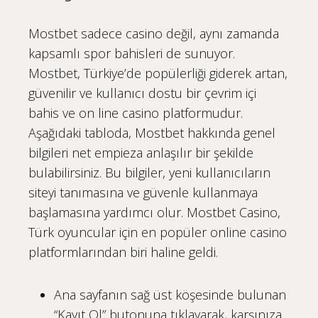
Mostbet sadece casino değil, aynı zamanda
kapsamlı spor bahisleri de sunuyor.
Mostbet, Türkiye’de popülerliği giderek artan,
güvenilir ve kullanıcı dostu bir çevrim içi
bahis ve on line casino platformudur.
Aşağıdaki tabloda, Mostbet hakkında genel
bilgileri net empieza anlaşılır bir şekilde
bulabilirsiniz. Bu bilgiler, yeni kullanıcıların
siteyi tanımasına ve güvenle kullanmaya
başlamasına yardımcı olur. Mostbet Casino,
Türk oyuncular için en popüler online casino
platformlarından biri haline geldi.
Ana sayfanın sağ üst köşesinde bulunan
“Kayıt Ol” butonuna tıklayarak, karşınıza