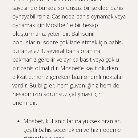
sayesinde burada sorunsuz bir şekilde bahis
oynayabilirsiniz. Casinoda bahis oynamak veya
oynamak için Mostbet’te bir hesap
oluşturmanız yeterlidir. Bahisçinin
bonuslarını sobre çok iade etmek için bahis,
durante az 1. several bahis oranına
bakmanız gerekir ve ayrıca basit veya çoklu
bir bahis olmalıdır. Mosbet’e kayıt olurken
dikkat etmeniz gereken bazı önemli noktalar
vardır. Bu bilgiler, hem güvenliğiniz hem de
hesabınızın sorunsuz çalışması için
önemlidir.
Mosbet, kullanıcılarına yüksek oranlar,
çeşitli bahis seçenekleri ve hızlı ödeme