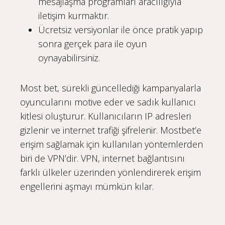
mesajlaşma programları aracılığıyla
iletişim kurmaktır.
Ücretsiz versiyonlar ile önce pratik yapıp
sonra gerçek para ile oyun
oynayabilirsiniz.
Most bet, sürekli güncellediği kampanyalarla
oyuncularını motive eder ve sadık kullanıcı
kitlesi oluşturur. Kullanıcıların IP adresleri
gizlenir ve internet trafiği şifrelenir. Mostbet’e
erişim sağlamak için kullanılan yöntemlerden
biri de VPN’dir. VPN, internet bağlantısını
farklı ülkeler üzerinden yönlendirerek erişim
engellerini aşmayı mümkün kılar.