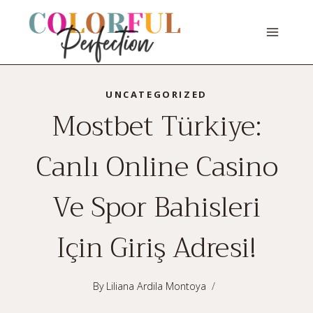
Skip
to
content
UNCATEGORIZED
Mostbet Türkiye:
Canlı Online Casino
Ve Spor Bahisleri
Için Giriş Adresi!
By
Liliana Ardila Montoya