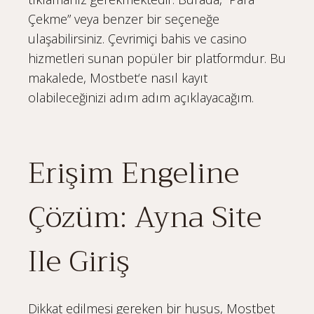
Çekme” veya benzer bir seçeneğe
ulaşabilirsiniz. Çevrimiçi bahis ve casino
hizmetleri sunan popüler bir platformdur. Bu
makalede, Mostbet‘e nasıl kayıt
olabileceğinizi adım adım açıklayacağım.
Erişim Engeline
Çözüm: Ayna Site
Ile Giriş
Dikkat edilmesi gereken bir husus, Mostbet