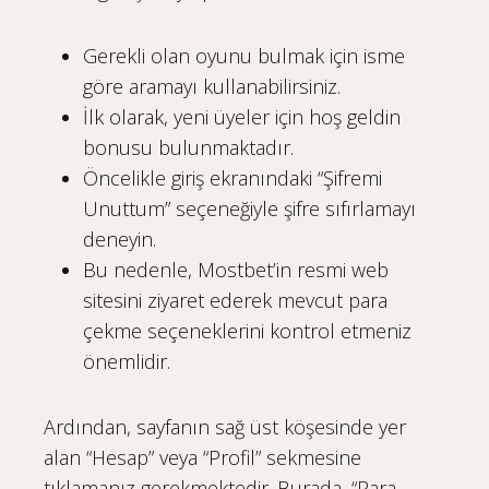
Gerekli olan oyunu bulmak için isme
göre aramayı kullanabilirsiniz.
İlk olarak, yeni üyeler için hoş geldin
bonusu bulunmaktadır.
Öncelikle giriş ekranındaki “Şifremi
Unuttum” seçeneğiyle şifre sıfırlamayı
deneyin.
Bu nedenle, Mostbet’in resmi web
sitesini ziyaret ederek mevcut para
çekme seçeneklerini kontrol etmeniz
önemlidir.
Ardından, sayfanın sağ üst köşesinde yer
alan “Hesap” veya “Profil” sekmesine
tıklamanız gerekmektedir. Burada, “Para