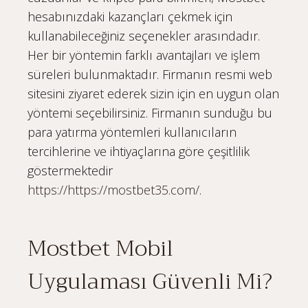
hesabınızdaki kazançları çekmek için
kullanabileceğiniz seçenekler arasındadır.
Her bir yöntemin farklı avantajları ve işlem
süreleri bulunmaktadır. Firmanın resmi web
sitesini ziyaret ederek sizin için en uygun olan
yöntemi seçebilirsiniz. Firmanın sunduğu bu
para yatırma yöntemleri kullanıcıların
tercihlerine ve ihtiyaçlarına göre çeşitlilik
göstermektedir
https://https://mostbet35.com/
.
Mostbet Mobil
Uygulaması Güvenli Mi?