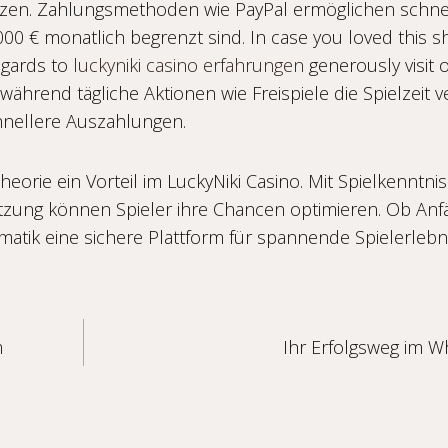
tzen. Zahlungsmethoden wie PayPal ermöglichen schne
0 € monatlich begrenzt sind. In case you loved this sho
egards to
luckyniki casino erfahrungen
generously visit o
 während tägliche Aktionen wie Freispiele die Spielzeit v
chnellere Auszahlungen.
orie ein Vorteil im LuckyNiki Casino. Mit Spielkenntni
zung können Spieler ihre Chancen optimieren. Ob Anf
ematik eine sichere Plattform für spannende Spielerlebn
m
Ihr Erfolgsweg im W