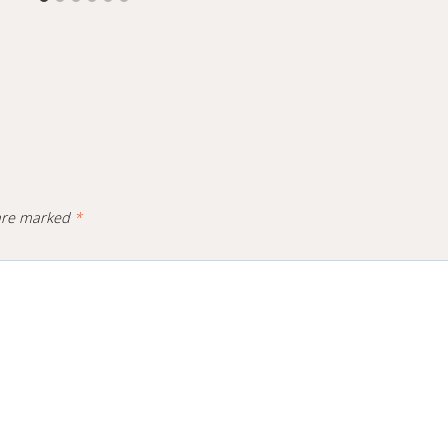
 are marked
*