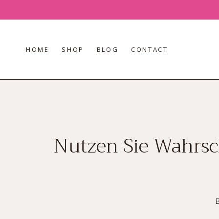
Skip
to
content
HOME
SHOP
BLOG
CONTACT
Nutzen Sie Wahrsc