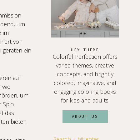
mmission
eidend, um
k im
riert von
ilgeräten ein
HEY THERE
Colorful Perfection offers
varied themes, creative
concepts, and brightly
ieren auf
colored, imaginative, and
 wie
engaging coloring books
ehörden, um
for kids and adults.
r Spin
et das
ABOUT US
ten bieten.
Search