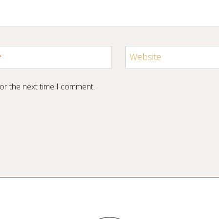
*
Website
for the next time I comment.