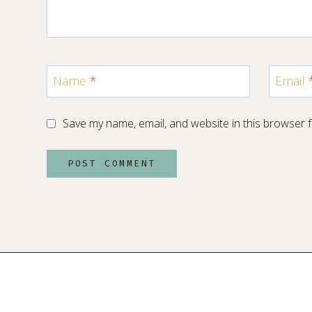
Name
*
Email
Save my name, email, and website in this browser 