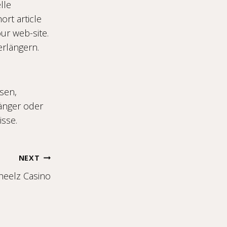
lle
rt article
ur web-site.
erlängern.
ssen,
änger oder
isse.
NEXT
heelz Casino