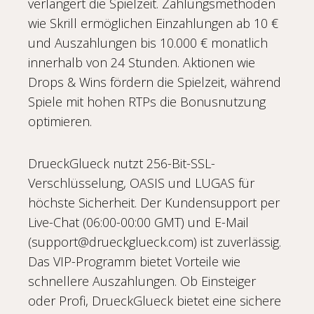
verlängert die Spielzeit. Zahlungsmethoden
wie Skrill ermöglichen Einzahlungen ab 10 €
und Auszahlungen bis 10.000 € monatlich
innerhalb von 24 Stunden. Aktionen wie
Drops & Wins fördern die Spielzeit, während
Spiele mit hohen RTPs die Bonusnutzung
optimieren.
DrueckGlueck nutzt 256-Bit-SSL-
Verschlüsselung, OASIS und LUGAS für
höchste Sicherheit. Der Kundensupport per
Live-Chat (06:00-00:00 GMT) und E-Mail
(support@drueckglueck.com) ist zuverlässig.
Das VIP-Programm bietet Vorteile wie
schnellere Auszahlungen. Ob Einsteiger
oder Profi, DrueckGlueck bietet eine sichere