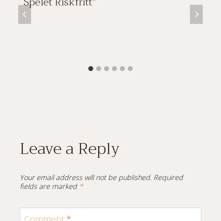
Spelet Riskfritt”
Leave a Reply
Your email address will not be published.
Required
fields are marked
*
Comment
*