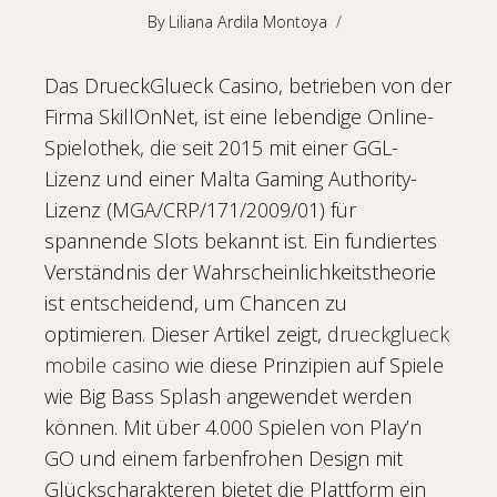
By
Liliana Ardila Montoya
Das DrueckGlueck Casino, betrieben von der
Firma SkillOnNet, ist eine lebendige Online-
Spielothek, die seit 2015 mit einer GGL-
Lizenz und einer Malta Gaming Authority-
Lizenz (MGA/CRP/171/2009/01) für
spannende Slots bekannt ist. Ein fundiertes
Verständnis der Wahrscheinlichkeitstheorie
ist entscheidend, um Chancen zu
optimieren. Dieser Artikel zeigt,
drueckglueck
mobile casino
wie diese Prinzipien auf Spiele
wie Big Bass Splash angewendet werden
können. Mit über 4.000 Spielen von Play’n
GO und einem farbenfrohen Design mit
Glückscharakteren bietet die Plattform ein