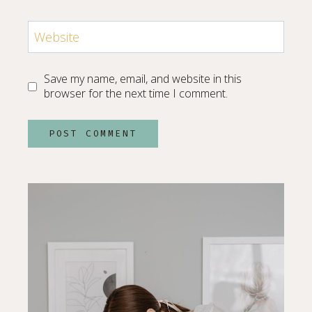
Website
Save my name, email, and website in this
browser for the next time I comment.