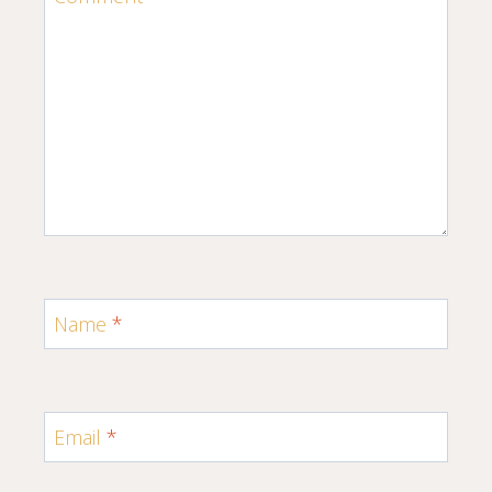
Name
*
Email
*