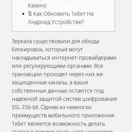
Казино
🔃 Как Обновить 1хбет На
Андроид Устройстве?
Зеркала существовали для обхода
блокировок, которые могут
накладываться интернет-провайдерами
или регулирующими органами. Все
транзакции проходят через них же
защищенные каналы, а ваши
собственные данные остаются под
надежной защитой систем шифрования
SSL 256-bit. Одним из немногих
преимуществ мобильного приложения
1хБет является возможность делать
ставки в режиме реального некоторое