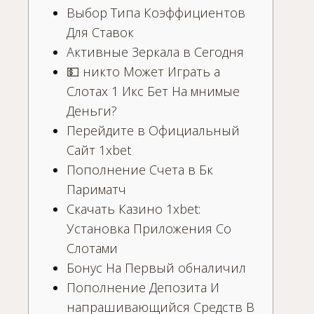
Выбор Типа Коэффициентов
Для Ставок
Активные Зеркала в Сегодня
💵 никто Может Играть а
Слотах 1 Икс Бет На мнимые
Деньги?
Перейдите в Официальный
Сайт 1xbet
Пополнение Счета в Бк
Париматч
Скачать Казино 1xbet:
Установка Приложения Со
Слотами
Бонус На Первый обналичил
Пополнение Депозита И
напрашивающийся Средств В