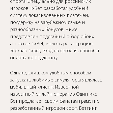
спорта. Специально для российских
игроков 1хБет разработал удобный
систему локализованных платежей,
поддержку на зарубежном языке и
разнообразных бонусов. Ниже
представлен подробный обзор обоих
аспектов 1xBet, вплоть регистрацию,
зеркало 1xbet, вход на сегодня, способы
оплаты же поддержку.
Однако, слишком удобным способом
запускать любимые симуляторы являлась
мобильный клиент. Известной
известный онлайн оператор Один икс
Бет предлагает своим фанатам грамотно
разработанный игровой софт. Беттинг