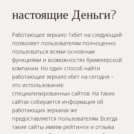
настоящие Деньги?
Работающее зеркало 1хбет на следующий
позволяет пользователям полноценно
пользоваться всеми основным
функциями и возможностях букмекерской
компании. Но один способ найти
работающее зеркало хбет на сегодня –
это использование
специализированных сайтов. На таких
сайтах собирается информация об
работающих зеркалах же
предоставляется пользователям. Всегда
такие сайты имеем рейтинги и отзыва