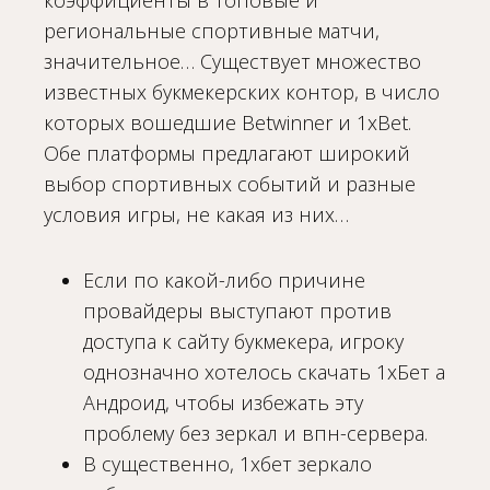
региональные спортивные матчи,
значительное… Существует множество
известных букмекерских контор, в число
которых вошедшие Betwinner и 1xBet.
Обе платформы предлагают широкий
выбор спортивных событий и разные
условия игры, не какая из них…
Если по какой-либо причине
провайдеры выступают против
доступа к сайту букмекера, игроку
однозначно хотелось скачать 1хБет а
Андроид, чтобы избежать эту
проблему без зеркал и впн-сервера.
В существенно, 1хбет зеркало