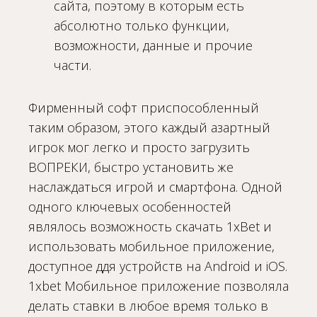
сайта, поэтому в которым есть
абсолютно только функции,
возможности, данные и прочие
части.
Фирменный софт приспособленный
таким образом, этого каждый азартный
игрок мог легко и просто загрузить
ВОПРЕКИ, быстро установить же
наслаждаться игрой и смартфона. Одной
одного ключевых особенностей
являлось возможность скачать 1xBet и
использовать мобильное приложение,
доступное ддя устройств на Android и iOS.
1xbet Мобильное приложение позволяла
делать ставки в любое время только в