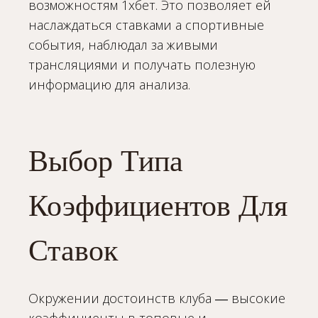
возможностям 1хбет. Это позволяет ей
наслаждаться ставками а спортивные
события, наблюдал за живыми
трансляциями и получать полезную
информацию для анализа.
Выбор Типа
Коэффициентов Для
Ставок
Окружении достоинств клуба ― высокие
коэффициенты в топовые и