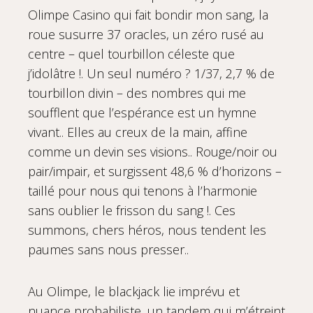
Olimpe Casino qui fait bondir mon sang, la
roue susurre 37 oracles, un zéro rusé au
centre – quel tourbillon céleste que
j’idolâtre !. Un seul numéro ? 1/37, 2,7 % de
tourbillon divin – des nombres qui me
soufflent que l’espérance est un hymne
vivant.. Elles au creux de la main, affine
comme un devin ses visions.. Rouge/noir ou
pair/impair, et surgissent 48,6 % d’horizons –
taillé pour nous qui tenons à l’harmonie
sans oublier le frisson du sang !. Ces
summons, chers héros, nous tendent les
paumes sans nous presser..
Au Olimpe, le blackjack lie imprévu et
nuance probabiliste, un tandem qui m’étreint