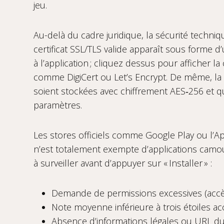
jeu.
Au-delà du cadre juridique, la sécurité techni
certificat SSL/TLS valide apparaît sous forme d
à l’application ; cliquez dessus pour afficher la
comme DigiCert ou Let’s Encrypt. De même, l
soient stockées avec chiffrement AES‑256 et qu
paramètres.
Les stores officiels comme Google Play ou l’A
n’est totalement exempte d’applications camouf
à surveiller avant d’appuyer sur « Installer » :
Demande de permissions excessives (accès 
Note moyenne inférieure à trois étoiles
Absence d’informations légales ou URL du 