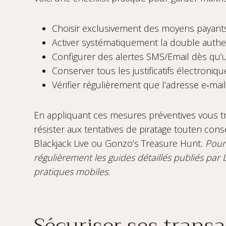
Choisir exclusivement des moyens payants 
Activer systématiquement la double authen
Configurer des alertes SMS/Email dès qu’u
Conserver tous les justificatifs électroniq
Vérifier régulièrement que l’adresse e‑mai
En appliquant ces mesures préventives vous 
résister aux tentatives de piratage touten co
Blackjack Live ou Gonzo’s Treasure Hunt
. Pou
régulièrement les guides détaillés publiés par
pratiques mobiles.