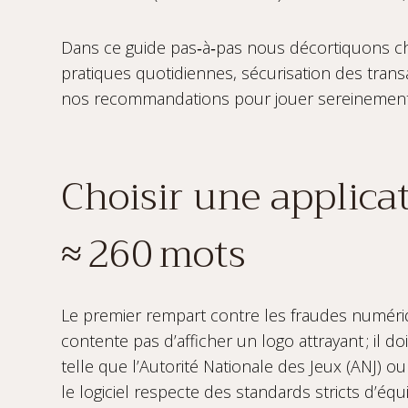
Dans ce guide pas‑à‑pas nous décortiquons cha
pratiques quotidiennes, sécurisation des trans
nos recommandations pour jouer sereinement 
Choisir une applica
≈ 260 mots
Le premier rempart contre les fraudes numériqu
contente pas d’afficher un logo attrayant ; il do
telle que l’Autorité Nationale des Jeux (ANJ) o
le logiciel respecte des standards stricts d’é