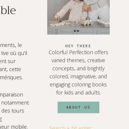
able
ments, le
HEY THERE
Colorful Perfection offers
ive où qu’il
varied themes, creative
ent sur
concepts, and brightly
nt, cette
colored, imaginative, and
umériques.
engaging coloring books
for kids and adults.
omparaison
ez notamment
ABOUT US
t des tours
g
Search
ueur mobile.