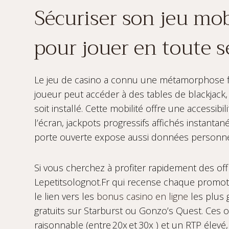
Sécuriser son jeu mob
pour jouer en toute s
Le jeu de casino a connu une métamorphose f
joueur peut accéder à des tables de blackjack,
soit installé. Cette mobilité offre une accessi
l’écran, jackpots progressifs affichés instant
porte ouverte expose aussi données personnel
Si vous cherchez à profiter rapidement des off
Lepetitsolognot.Fr qui recense chaque promot
le lien vers les
bonus casino en ligne
les plus 
gratuits sur Starburst ou Gonzo’s Quest. Ces 
raisonnable (entre 20x et 30x ) et un RTP élevé