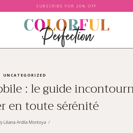
SUBSCRIBE FOR 20% OFF
UNCATEGORIZED
bile : le guide incontour
r en toute sérénité
By
Liliana Ardila Montoya