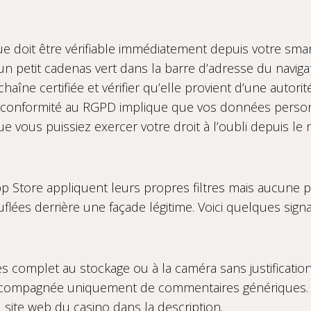
que doit être vérifiable immédiatement depuis votre sm
’un petit cadenas vert dans la barre d’adresse du naviga
 chaîne certifiée et vérifier qu’elle provient d’une autor
a conformité au RGPD implique que vos données perso
e vous puissiez exercer votre droit à l’oubli depuis le
pp Store appliquent leurs propres filtres mais aucune 
lées derrière une façade légitime. Voici quelques sign
complet au stockage ou à la caméra sans justification
 accompagnée uniquement de commentaires génériques.
site web du casino dans la description.