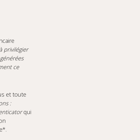
ncaire
à privilégier
s générées
ément ce
us et toute
ons :
enticator
qui
ion
e*.