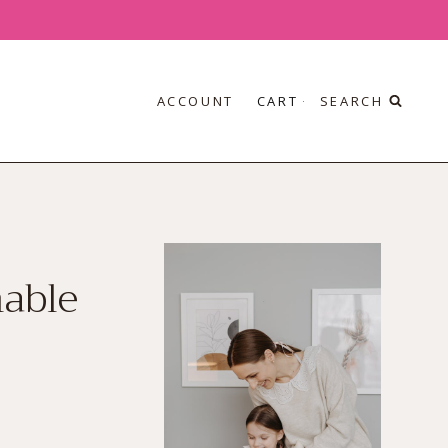
ACCOUNT
CART
SEARCH
nable