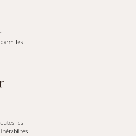
r
 parmi les
uer
toutes les
lnérabilités