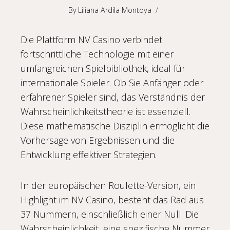
By
Liliana Ardila Montoya
Die Plattform NV Casino verbindet
fortschrittliche Technologie mit einer
umfangreichen Spielbibliothek, ideal für
internationale Spieler. Ob Sie Anfänger oder
erfahrener Spieler sind, das Verständnis der
Wahrscheinlichkeitstheorie ist essenziell.
Diese mathematische Disziplin ermöglicht die
Vorhersage von Ergebnissen und die
Entwicklung effektiver Strategien.
In der europäischen Roulette-Version, ein
Highlight im NV Casino, besteht das Rad aus
37 Nummern, einschließlich einer Null. Die
Wahrscheinlichkeit, eine spezifische Nummer