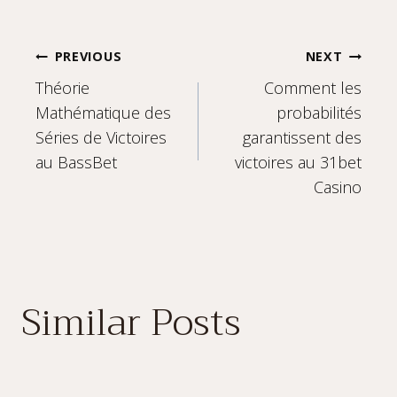
Post
PREVIOUS
NEXT
Théorie
Comment les
navigation
Mathématique des
probabilités
Séries de Victoires
garantissent des
au BassBet
victoires au 31bet
Casino
Similar Posts