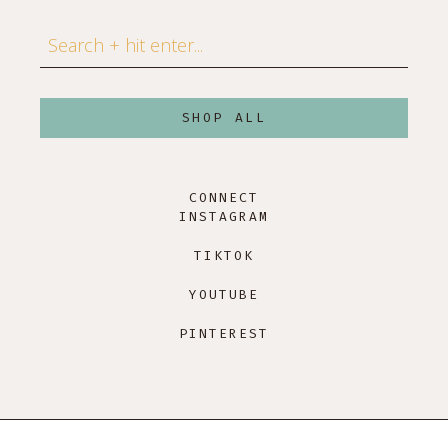
Search
SHOP ALL
CONNECT
INSTAGRAM
TIKTOK
YOUTUBE
PINTEREST