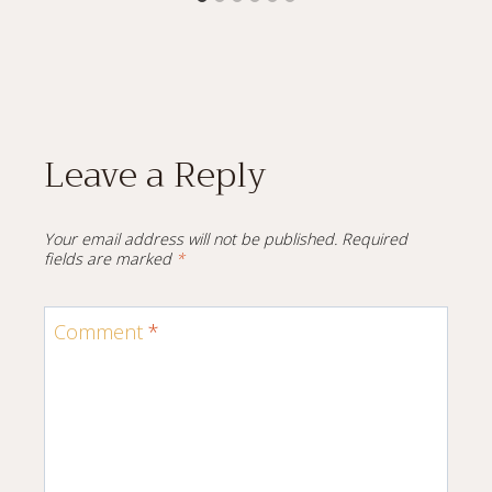
Leave a Reply
Your email address will not be published.
Required
fields are marked
*
Comment
*