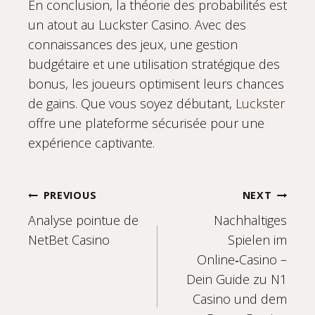
En conclusion, la théorie des probabilités est
un atout au Luckster Casino. Avec des
connaissances des jeux, une gestion
budgétaire et une utilisation stratégique des
bonus, les joueurs optimisent leurs chances
de gains. Que vous soyez débutant,
Luckster
offre une plateforme sécurisée pour une
expérience captivante.
Post
PREVIOUS
NEXT
Analyse pointue de
Nachhaltiges
navigation
NetBet Casino
Spielen im
Online‑Casino –
Dein Guide zu N1
Casino und dem