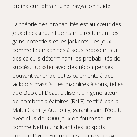
ordinateur, offrant une navigation fluide.
La théorie des probabilités est au cœur des
jeux de casino, influençant directement les
gains potentiels et les jackpots. Les jeux
comme les machines à sous reposent sur
des calculs déterminant les probabilités de
succès,
Luckster
avec des récompenses
pouvant varier de petits paiements à des
jackpots massifs. Les machines à sous, telles
que Book of Dead, utilisent un générateur
de nombres aléatoires (RNG) certifié par la
Malta Gaming Authority, garantissant l’équité.
Avec plus de 3.000 jeux de fournisseurs
comme NetEnt, incluant des jackpots
comme Divine Fortune, les joueurs peuvent