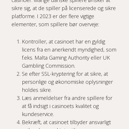
sikre sig, at de spiller på licenserede og sikre
platforme. I 2023 er der flere vigtige
elementer, som spillere bør overveje:
Kontroller, at casinoet har en gyldig
licens fra en anerkendt myndighed, som
f.eks. Malta Gaming Authority eller UK
Gambling Commission.
Se efter SSL-kryptering for at sikre, at
personlige og økonomiske oplysninger
holdes sikre.
Læs anmeldelser fra andre spillere for
at få indsigt i casinoets kvalitet og
kundeservice.
Bekræft, at casinoet tilbyder ansvarligt