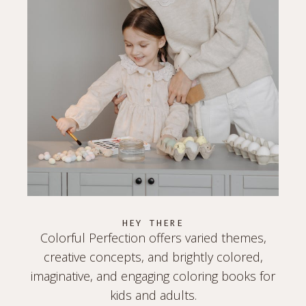
HEY THERE
Colorful Perfection offers varied themes,
creative concepts, and brightly colored,
imaginative, and engaging coloring books for
kids and adults.