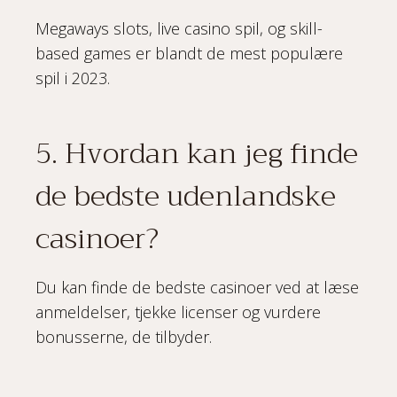
Megaways slots, live casino spil, og skill-
based games er blandt de mest populære
spil i 2023.
5. Hvordan kan jeg finde
de bedste udenlandske
casinoer?
Du kan finde de bedste casinoer ved at læse
anmeldelser, tjekke licenser og vurdere
bonusserne, de tilbyder.