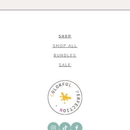
SHOP
SHOP ALL
BUNDLES
SALE