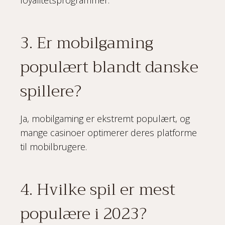
3. Er mobilgaming
populært blandt danske
spillere?
Ja, mobilgaming er ekstremt populært, og
mange casinoer optimerer deres platforme
til mobilbrugere.
4. Hvilke spil er mest
populære i 2023?