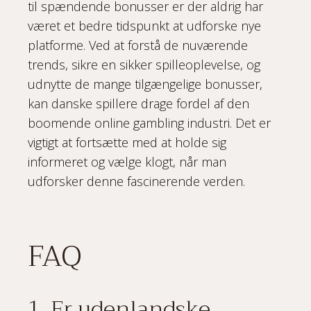
til spændende bonusser er der aldrig har
været et bedre tidspunkt at udforske nye
platforme. Ved at forstå de nuværende
trends, sikre en sikker spilleoplevelse, og
udnytte de mange tilgængelige bonusser,
kan danske spillere drage fordel af den
boomende online gambling industri. Det er
vigtigt at fortsætte med at holde sig
informeret og vælge klogt, når man
udforsker denne fascinerende verden.
FAQ
1. Er udenlandske