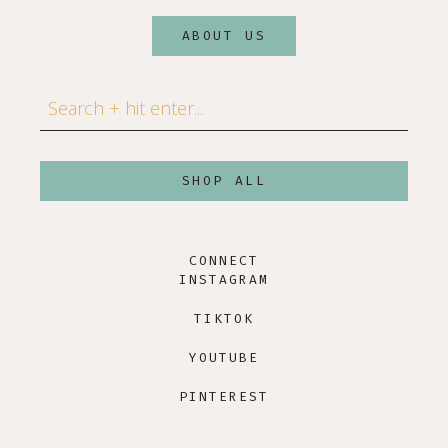
ABOUT US
Search
SHOP ALL
CONNECT
INSTAGRAM
TIKTOK
YOUTUBE
PINTEREST