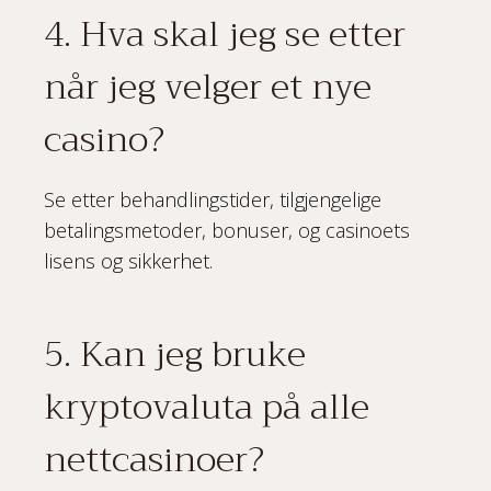
4. Hva skal jeg se etter
når jeg velger et nye
casino?
Se etter behandlingstider, tilgjengelige
betalingsmetoder, bonuser, og casinoets
lisens og sikkerhet.
5. Kan jeg bruke
kryptovaluta på alle
nettcasinoer?