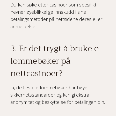
Du kan søke etter casinoer som spesifikt
nevner øyeblikkelige innskudd i sine
betalingsmetoder på nettsidene deres eller i
anmeldelser.
3. Er det trygt å bruke e-
lommebøker på
nettcasinoer?
Ja, de fleste e-lommebøker har høye
sikkerhetsstandarder og kan gi ekstra
anonymitet og beskyttelse for betalingen din.