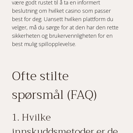
være godt rustet til å ta en informert
beslutning om hvilket casino som passer
best for deg. Uansett hvilken plattform du
velger, må du sørge for at den har den rette
sikkerheten og brukervennligheten for en
best mulig spillopplevelse.
Ofte stilte
spørsmål (FAQ)
1. Hvilke
innskuddsmetoder er de