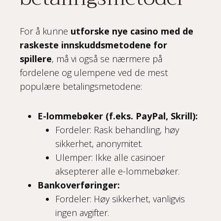
For å kunne
utforske nye casino med de
raskeste innskuddsmetodene for
spillere
, må vi også se nærmere på
fordelene og ulempene ved de mest
populære betalingsmetodene:
E-lommebøker (f.eks. PayPal, Skrill):
Fordeler: Rask behandling, høy
sikkerhet, anonymitet.
Ulemper: Ikke alle casinoer
aksepterer alle e-lommebøker.
Bankoverføringer:
Fordeler: Høy sikkerhet, vanligvis
ingen avgifter.