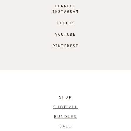
CONNECT
INSTAGRAM
TIKTOK
YOUTUBE
PINTEREST
SHOP
SHOP ALL
BUNDLES
SALE