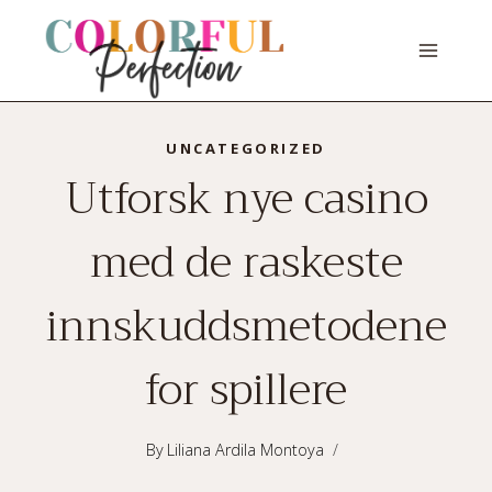
Skip
to
content
UNCATEGORIZED
Utforsk nye casino
med de raskeste
innskuddsmetodene
for spillere
By
Liliana Ardila Montoya