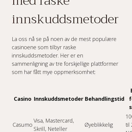
med raske
innskuddsmetoder
La oss nå se på noen av de mest populære
casinoene som tilbyr raske
innskuddsmetoder. Her er en
sammenligning av tre forskjellige plattformer
som har fått mye oppmerksomhet:
Casino
Innskuddsmetoder
Behandlingstid
f
s
10
Visa, Mastercard,
Casumo
Øyeblikkelig
ti
Skrill, Neteller