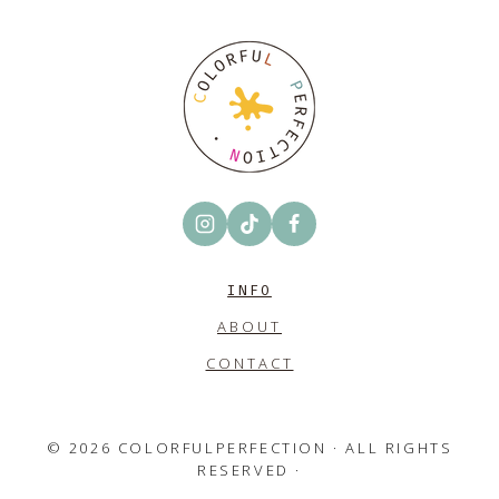
INFO
ABOUT
CONTACT
© 2026 COLORFULPERFECTION · ALL RIGHTS
RESERVED ·