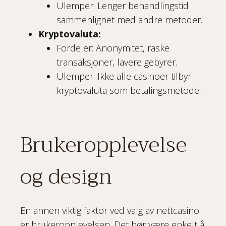
Ulemper: Lenger behandlingstid
sammenlignet med andre metoder.
Kryptovaluta:
Fordeler: Anonymitet, raske
transaksjoner, lavere gebyrer.
Ulemper: Ikke alle casinoer tilbyr
kryptovaluta som betalingsmetode.
Brukeropplevelse
og design
En annen viktig faktor ved valg av nettcasino
er brukeropplevelsen. Det bør være enkelt å