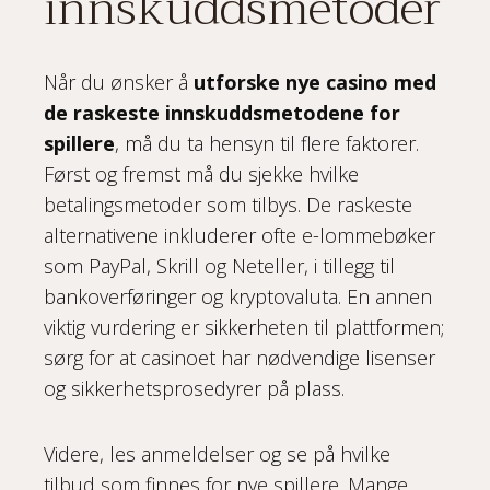
innskuddsmetoder
Når du ønsker å
utforske nye casino med
de raskeste innskuddsmetodene for
spillere
, må du ta hensyn til flere faktorer.
Først og fremst må du sjekke hvilke
betalingsmetoder som tilbys. De raskeste
alternativene inkluderer ofte e-lommebøker
som PayPal, Skrill og Neteller, i tillegg til
bankoverføringer og kryptovaluta. En annen
viktig vurdering er sikkerheten til plattformen;
sørg for at casinoet har nødvendige lisenser
og sikkerhetsprosedyrer på plass.
Videre, les anmeldelser og se på hvilke
tilbud som finnes for nye spillere. Mange