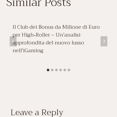
Similar Posts
Il Club dei Bonus da Milione di Euro
per High‑Roller – Un’analisi
approfondita del nuovo lusso
nell’iGaming
Leave a Reply