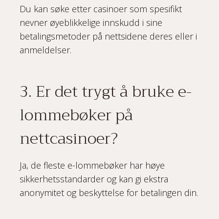
Du kan søke etter casinoer som spesifikt
nevner øyeblikkelige innskudd i sine
betalingsmetoder på nettsidene deres eller i
anmeldelser.
3. Er det trygt å bruke e-
lommebøker på
nettcasinoer?
Ja, de fleste e-lommebøker har høye
sikkerhetsstandarder og kan gi ekstra
anonymitet og beskyttelse for betalingen din.