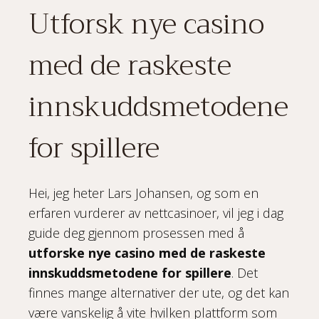
Utforsk nye casino
med de raskeste
innskuddsmetodene
for spillere
Hei, jeg heter Lars Johansen, og som en
erfaren vurderer av nettcasinoer, vil jeg i dag
guide deg gjennom prosessen med å
utforske nye casino med de raskeste
innskuddsmetodene for spillere
. Det
finnes mange alternativer der ute, og det kan
være vanskelig å vite hvilken plattform som