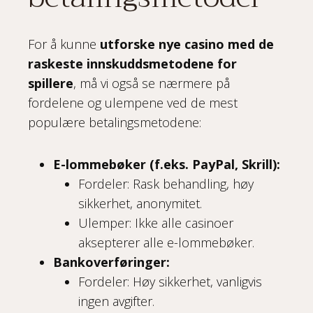
For å kunne
utforske nye casino med de
raskeste innskuddsmetodene for
spillere
, må vi også se nærmere på
fordelene og ulempene ved de mest
populære betalingsmetodene:
E-lommebøker (f.eks. PayPal, Skrill):
Fordeler: Rask behandling, høy
sikkerhet, anonymitet.
Ulemper: Ikke alle casinoer
aksepterer alle e-lommebøker.
Bankoverføringer:
Fordeler: Høy sikkerhet, vanligvis
ingen avgifter.