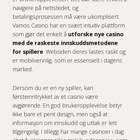
navigere på nettstedet, og
betalingsprosessen må være ukomplisert.
Vamos Casino har en svært intuitiv plattform
som gjør det enkelt å
utforske nye casino
med de raskeste innskuddsmetodene
for spillere
. Websiden deres lastes raskt og
er mobilvennlig, som er essensielt i dagens
marked.
Dersom du er en ny spiller, kan
førsteinntrykket av et casino være
avgjørende. En god brukeropplevelse betyr
ikke bare et pent design, men også at
informasjon om innskudd og uttak er lett
tilgjengelig. I tillegg har mange casinoer i dag