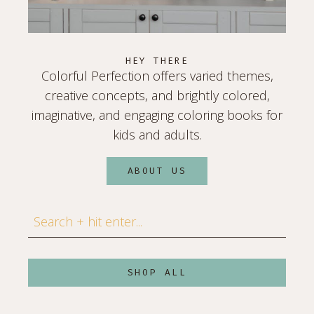
HEY THERE
Colorful Perfection offers varied themes,
creative concepts, and brightly colored,
imaginative, and engaging coloring books for
kids and adults.
ABOUT US
Search
SHOP ALL