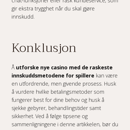
chat-funksjoner eller rask kundeservice, som
gir ekstra trygghet når du skal gjøre
innskudd.
Konklusjon
Å
utforske nye casino med de raskeste
innskuddsmetodene for spillere
kan være
en utfordrende, men givende prosess. Husk
å vurdere hvilke betalingsmetoder som
fungerer best for dine behov og husk å
sjekke gebyrer, behandlingstider samt
sikkerhet. Ved å følge tipsene og
sammenligningene i denne artikkelen, bør du