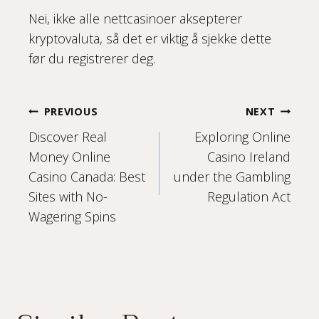
Nei, ikke alle nettcasinoer aksepterer
kryptovaluta, så det er viktig å sjekke dette
før du registrerer deg.
Post
PREVIOUS
NEXT
Discover Real
Exploring Online
navigation
Money Online
Casino Ireland
Casino Canada: Best
under the Gambling
Sites with No-
Regulation Act
Wagering Spins