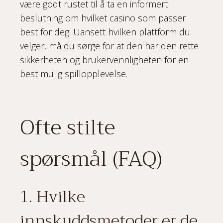
være godt rustet til å ta en informert
beslutning om hvilket casino som passer
best for deg. Uansett hvilken plattform du
velger, må du sørge for at den har den rette
sikkerheten og brukervennligheten for en
best mulig spillopplevelse.
Ofte stilte
spørsmål (FAQ)
1. Hvilke
innskuddsmetoder er de