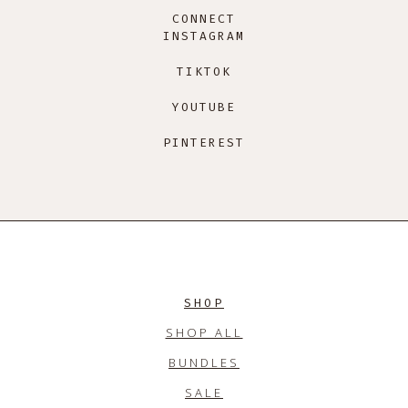
CONNECT
INSTAGRAM
TIKTOK
YOUTUBE
PINTEREST
SHOP
SHOP ALL
BUNDLES
SALE