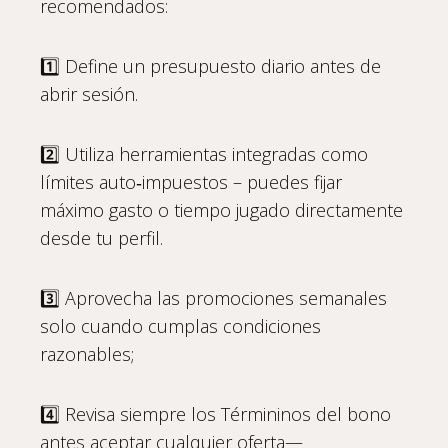
recomendados:
1️⃣ Define un presupuesto diario antes de
abrir sesión.
2️⃣ Utiliza herramientas integradas como
límites auto‑impuestos – puedes fijar
máximo gasto o tiempo jugado directamente
desde tu perfil.
3️⃣ Aprovecha las promociones semanales
solo cuando cumplas condiciones
razonables;
4️⃣ Revisa siempre los Términinos del bono
antes aceptar cualquier oferta—