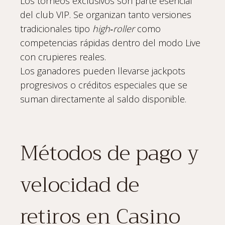
Los torneos exclusivos son parte esencial
del club VIP. Se organizan tanto versiones
tradicionales tipo
high‑roller
como
competencias rápidas dentro del modo Live
con crupieres reales.
Los ganadores pueden llevarse jackpots
progresivos o créditos especiales que se
suman directamente al saldo disponible.
Métodos de pago y
velocidad de
retiros en Casino