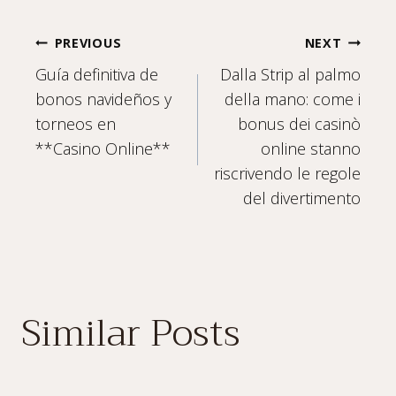
Post
PREVIOUS
NEXT
Guía definitiva de
Dalla Strip al palmo
navigation
bonos navideños y
della mano: come i
torneos en
bonus dei casinò
**Casino Online**
online stanno
riscrivendo le regole
del divertimento
Similar Posts