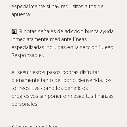
especialmente si hay requisitos altos de
apuesta.
5️⃣ Si notas señales de adicción busca ayuda
inmediatamente mediante líneas
especializadas incluidas en la sección “Juego
Responsable”.
Al seguir estos pasos podrás disfrutar
plenamente tanto del bono bienvenida, los
torneos Live como los beneficios
progresivos sin poner en riesgo tus finanzas
personales.