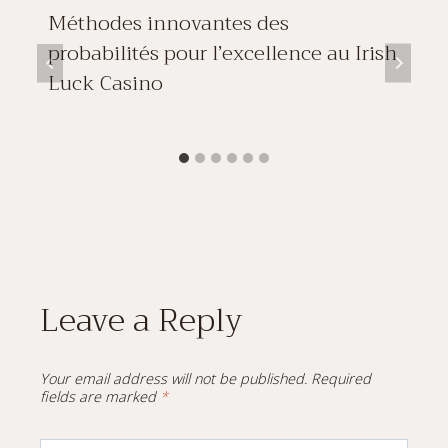
Méthodes innovantes des
probabilités pour l’excellence au Irish
Luck Casino
Leave a Reply
Your email address will not be published.
Required
fields are marked
*