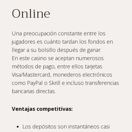
Online
Una preocupación constante entre los
jugadores es cuánto tardan los fondos en
llegar a su bolsillo después de ganar.
En este casino se aceptan numerosos
métodos de pago, entre ellos tarjetas
Visa/Mastercard, monederos electrónicos
como PayPal o Skrill e incluso transferencias
bancarias directas.
Ventajas competitivas:
Los depósitos son instantáneos casi