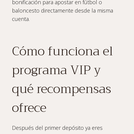
bonificación para apostar en fútbol o
baloncesto directamente desde la misma
cuenta.
Cómo funciona el
programa VIP y
qué recompensas
ofrece
Después del primer depósito ya eres