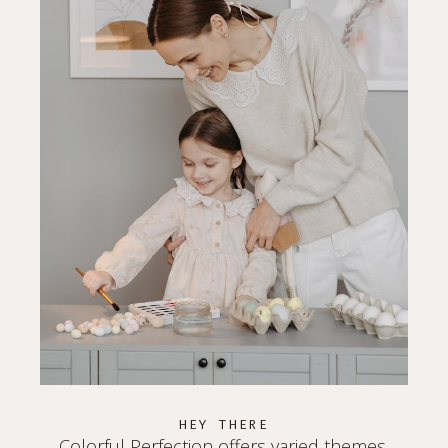
HEY THERE
Colorful Perfection offers varied themes,