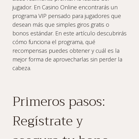
jugador. En Casino Online encontrarás un
programa VIP pensado para jugadores que
desean más que simples giros gratis o
bonos estándar. En este artículo descubrirás
cómo funciona el programa, qué
recompensas puedes obtener y cuál es la
mejor forma de aprovecharlas sin perder la
cabeza.
Primeros pasos:
Regístrate y