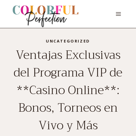
Skip
to
content
UNCATEGORIZED
Ventajas Exclusivas
del Programa VIP de
**Casino Online**:
Bonos, Torneos en
Vivo y Más