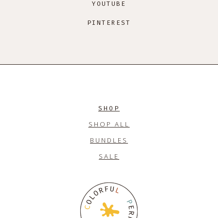
YOUTUBE
PINTEREST
SHOP
SHOP ALL
BUNDLES
SALE