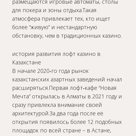
размещаются игровые автоматы, столы
для покера и зоны отдыха.Такая
атмосфера привлекает тех, кто ищет
более “живую” и нестандартную
обстановку, чем в традиционных казино.
история развития лофт казино в
Казахстане
В начале 2020‑го года рынок
казахстанских азартных заведений начал
расширяться.Первая лофт‑кафе “Новая
Мечта” открылась в Алматы в 2021 году и
сразу привлекла внимание своей
архитектурой.За два года после её
открытия появилось более 12 подобных
площадок по всей стране – в Астане,