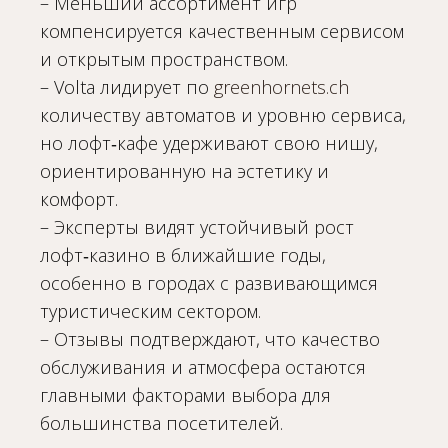
– Меньший ассортимент игр
компенсируется качественным сервисом
и открытым пространством.
– Volta лидирует по
greenhornets.ch
количеству автоматов и уровню сервиса,
но лофт‑кафе удерживают свою нишу,
ориентированную на эстетику и
комфорт.
– Эксперты видят устойчивый рост
лофт‑казино в ближайшие годы,
особенно в городах с развивающимся
туристическим сектором.
– Отзывы подтверждают, что качество
обслуживания и атмосфера остаются
главными факторами выбора для
большинства посетителей.