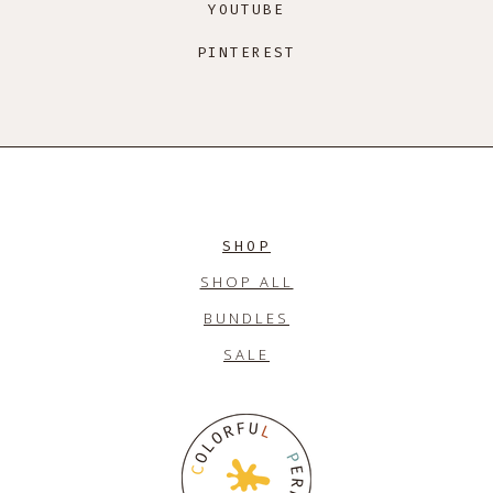
YOUTUBE
PINTEREST
SHOP
SHOP ALL
BUNDLES
SALE