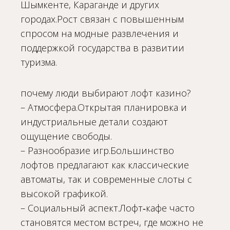
Шымкенте, Караганде и других
городах.Рост связан с повышенным
спросом на модные развлечения и
поддержкой государства в развитии
туризма.
почему люди выбирают лофт казино?
– Атмосфера.Открытая планировка и
индустриальные детали создают
ощущение свободы.
– Разнообразие игр.Большинство
лофтов предлагают как классические
автоматы, так и современные слоты с
высокой графикой.
– Социальный аспект.Лофт‑кафе часто
становятся местом встреч, где можно не