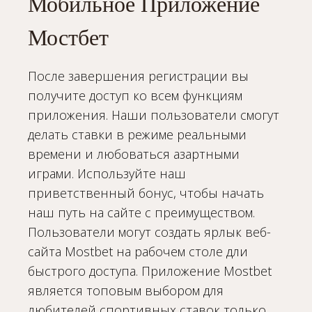
Мобильное Приложение
Мостбет
После завершения регистрации вы
получите доступ ко всем функциям
приложения. Наши пользователи смогут
делать ставки в режиме реальными
времени и любоваться азартными
играми. Используйте наш
приветственный бонус, чтобы начать
наш путь на сайте с преимуществом.
Пользователи могут создать ярлык веб-
сайта Mostbet на рабочем столе дли
быстрого доступа. Приложение Mostbet
является топовым выбором для
любителей спортивных ставок только