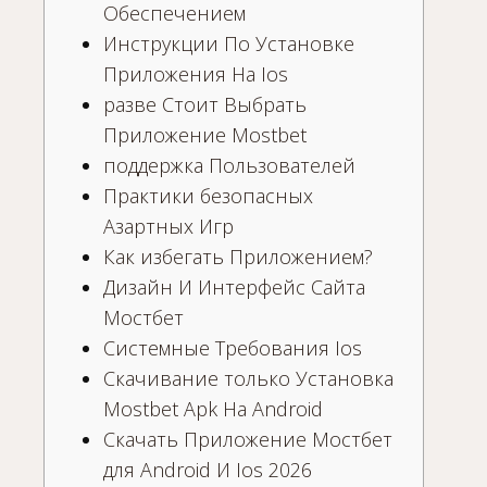
Обеспечением
Инструкции По Установке
Приложения На Ios
разве Стоит Выбрать
Приложение Mostbet
поддержка Пользователей
Практики безопасных
Азартных Игр
Как избегать Приложением?
Дизайн И Интерфейс Сайта
Мостбет
Системные Требования Ios
Скачивание только Установка
Mostbet Apk На Android
Скачать Приложение Мостбет
для Android И Ios 2026