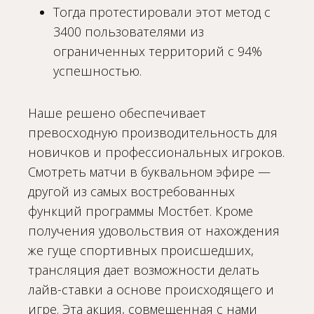
Тогда протестировали этот метод с
3400 пользователями из
ограниченных территорий с 94%
успешностью.
Наше решено обеспечивает
превосходную производительность для
новичков и профессиональных игроков.
Смотреть матчи в буквальном эфире —
другой из самых востребованных
функций программы Мостбет. Кроме
получения удовольствия от нахождения
же гуще спортивных происшедших,
трансляция дает возможности делать
лайв-ставки а основе происходящего и
игре. Эта акция, совмещенная с нами