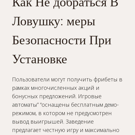
Как Не добраться В
Ловушку: меры
Безопасности При
Установке
Пользователи могут получить фрибеты в
рамках многочисленных акций и
бонусных предложений. Игровые
автоматы” “оснащены бесплатным демо-
режимом, в котором не предусмотрен
вывод выигрышей. Заведение
предлагает честную игру и максимально