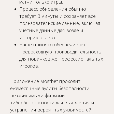
матчи только игры.
Процесс обновления обычно
требует 3 минуты и сохраняет все
пользовательские данные, включая
учетные данные для возле и
историю ставок.
Наше принято обеспечивает
превосходную производительность
для новичков же профессиональных
игроков.
Приложение Mostbet проходит
ежемесячные аудиты безопасности
независимыми фирмами
кибербезопасности для выявления и
устранения вероятных уязвимостей.