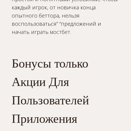
каждый игрок, от новичка конца
опытного беттора, нельзя
воспользоваться” “предложений и
начать играть
мостбет
.
Бонусы только
Акции Для
Пользователей
Приложения