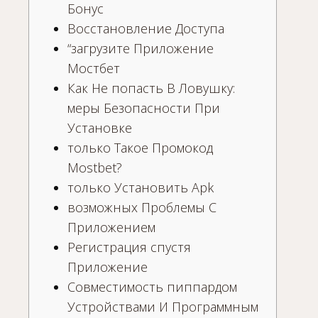
Бонус
Восстановление Доступа
“загрузите Приложение
Мостбет
Как Не попасть В Ловушку:
меры Безопасности При
Установке
только Такое Промокод
Mostbet?
только Установить Apk
возможных Проблемы С
Приложением
Регистрация спустя
Приложение
Совместимость пиппардом
Устройствами И Программным