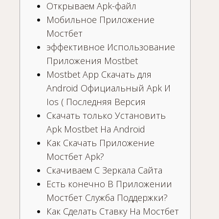
Открываем Apk-файл
Мобильное Приложение
Мостбет
эффективное Использование
Приложения Mostbet
Mostbet App Скачать для
Android Официальный Apk И
Ios ( Последняя Версия
Скачать только Установить
Apk Mostbet На Android
Как Скачать Приложение
Мостбет Apk?
Скачиваем С Зеркала Сайта
Есть конечно В Приложении
Мостбет Служба Поддержки?
Как Сделать Ставку На Мостбет