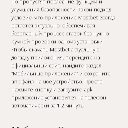
но пропустят последние функции и
улучшения безопасности. Такой подход
условие, что приложение Mostbet всегда
остается актуально, обеспечивая
безопасный процесс ставок без нужно
ручной проверки одноиз установки.
Чтобы скачать Mostbet актуальную
догадку приложения, перейдите на
официальный сайт, найдите раздел
“Мобильные приложения” и сохраните
апк файл на мое устройство. Просто
нажмите кнопку и загрузите. apk –
приложение установится на телефон
автоматически за 1-2 минуты.