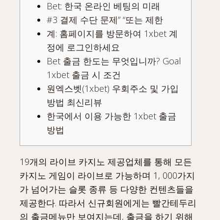
Bet: 한국 온라인 베팅의 미래
#3 결제 수단 문제” “또는 제한
계: 홈페이지를 방문하여 1xbet 계
정에 로그인하세요
Bet 출금 한도는 무엇입니까? Goal
1xbet 출금 시 조건
원엑스벳(1xbet) 우회주소 및 가입
방법 최신리뷰
한국에서 이용 가능한 1xbet 출금
방법
19개의 라이브 카지노 제공업체를 통해 모든
카지노 게임이 라이브로 가능하며 1, 000가지
가 넘어가는 슬롯 종류 등 다양한 컨텐츠들을
제공한다. 따라서 신규회원에게는 빨간테두리
의 출금메뉴만 보여지는데, 출금을 하기 위해