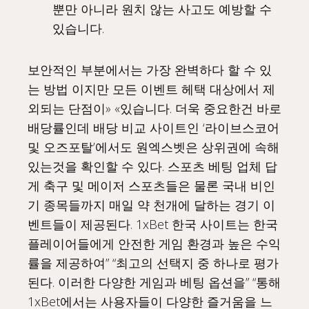
뿐만 아니라 원치 않는 사고도 예방할 수
있습니다.
보안적인 부분에서는 가장 완벽하다 할 수 있
는 방법 이지만 모든 이벤트 헤택 대상에서 제
외되는 단점이» «있습니다. 더욱 중요한건 바로
배당률인데 배당 비교 사이트인 ‘라이브스코어
및 오즈포탈’에서도 원엑스벳은 상위권에 속해
있는것을 확인할 수 있다. 스포츠 베팅 업체 답
게 축구 및 메이저 스포츠들은 물론 국내 비인
기 종목들까지 매일 약 천개에 달하는 경기 이
벤트들이 제공된다. 1xBet 한국 사이트는 한국
플레이어들에게 안전한 게임 환경과 높은 수익
률을 제공하여” “최고의 선택지 중 하나로 평가
된다. 이러한 다양한 게임과 베팅 옵션을” “통해
1xBet에서는 사용자들이 다양한 즐거움을 느