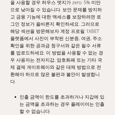
을 사용할 경우 하우스 엣지가 zero. 5% 미만
으로 낮아질 수 있습니다. 보안 문제를 방지하
고 금융 기능에 대한 액세스를 보장하려면 로
그인 정보가 올바른지 확인하세요. 그러므로
해당 섹션을 방문해보자 계정 프로필 1XBET
플랫폼에서 사진이 부착된 신분증, 여권, 주소
확인을 위한 공과금 청구서와 같은 필수 서류
를 업로드하세요. 이 방법을 사용할 수 없는 경
우 사용자는 전자지갑, 암호화폐 또는 기타 국
제 결제 게이트웨이와 같은 대체 방법으로 전
환해야 하므로 많은 불편과 불안이 발생합니
다.
인출 금액이 한도를 초과하거나 지갑에 있
는 금액을 초과하는 경우 플레이어는 인출
할 수 없습니다.