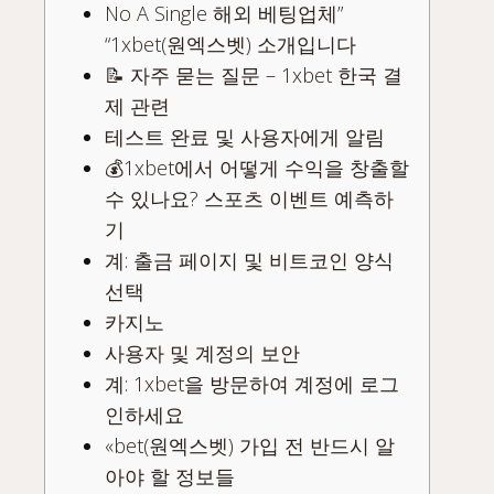
No A Single 해외 베팅업체”
“1xbet(원엑스벳) 소개입니다
📝 자주 묻는 질문 – 1xbet 한국 결
제 관련
테스트 완료 및 사용자에게 알림
💰1xbet에서 어떻게 수익을 창출할
수 있나요? 스포츠 이벤트 예측하
기
계: 출금 페이지 및 비트코인 ​​양식
선택
카지노
사용자 및 계정의 보안
계: 1xbet을 방문하여 계정에 로그
인하세요
«bet(원엑스벳) 가입 전 반드시 알
아야 할 정보들