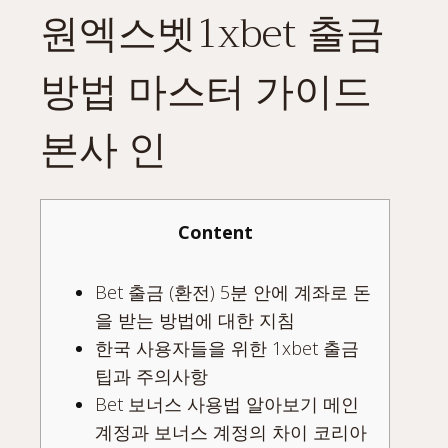
원엑스벳1xbet 출금
방법 마스터 가이드
본사 인
Content
Bet 출금 (환전) 5분 안에 계좌로 돈
을 받는 방법에 대한 지침
한국 사용자들을 위한 1xbet 출금
팁과 주의사항
Bet 보너스 사용법 알아보기 메인
계정과 보너스 계정의 차이 코리아