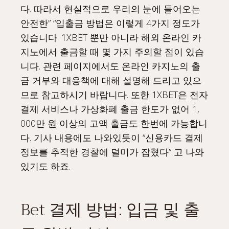
다. 따라서 현실적으로 우리의 눈에 들어오는
안전한” “입출금 방법은 이렇게 4가지 정도가
있습니다. 1XBET 뿐만 아니라 해외 온라인 카
지노에서 출금할 때 몇 가지 주의할 점이 있습
니다. 관련 페이지에서도 온라인 카지노의 출
금 거부와 대응책에 대해 설명해 드리고 있으
므로 참고하시기 바랍니다. 또한 1XBET은 전자
결제 서비스나 가상화폐 출금 한도가 없어 1,
000만 원 이상의 고액 출금도 한번에 가능합니
다. 기사 내용에도 나와있듯이 “신용카드 결제
정보를 추적한 경찰에 덜미가 잡혔다” 고 나와
있기도 하죠.
Bet 결제 방법: 입금 및 출