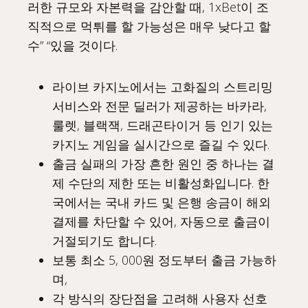
러한 규모와 자본력을 감안할 때, 1xBet이 조
직적으로 먹튀를 할 가능성은 매우 낮다고 할
수” “있을 것이다.
라이브 카지노에서는 고화질의 스트리밍
서비스와 전문 딜러가 제공하는 바카라,
룰렛, 블랙잭, 드래곤타이거 등 인기 있는
카지노 게임을 실시간으로 즐길 수 있다.
출금 실패의 가장 흔한 원인 중 하나는 결
제 수단의 제한 또는 비활성화입니다. 한
국에서는 국내 카드 및 은행 송금이 해외
결제를 차단할 수 있어, 자동으로 출금이
거절되기도 합니다.
보통 최소 5, 000원 정도부터 출금 가능하
며,
각 방식의 장͏단점을 고려해 사용자 선호