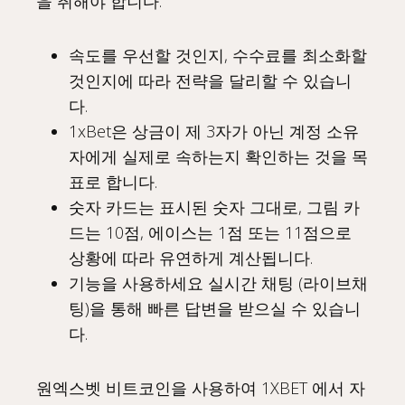
을 취해야 합니다.
속도를 우선할 것인지, 수수료를 최소화할
것인지에 따라 전략을 달리할 수 있습니
다.
1xBet은 상금이 제 3자가 아닌 계정 소유
자에게 실제로 속하는지 확인하는 것을 목
표로 합니다.
숫자 카드는 표시된 숫자 그대로, 그림 카
드는 10점, 에이스는 1점 또는 11점으로
상황에 따라 유연하게 계산됩니다.
기능을 사용하세요 실시간 채팅 (라이브채
팅)을 통해 빠른 답변을 받으실 수 있습니
다.
원엑스벳 비트코인을 사용하여 1XBET 에서 자