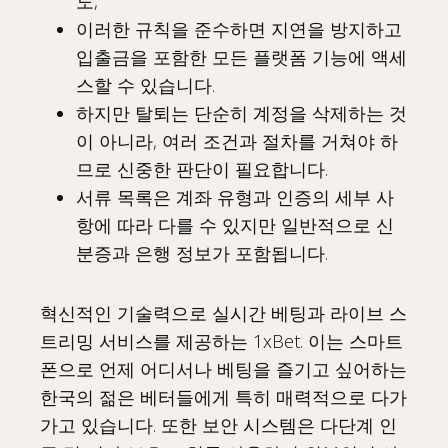
도,
이러한 규칙을 준수하면 지연을 방지하고
입출금을 포함한 모든 플랫폼 기능에 액세
스할 수 있습니다.
하지만 탈퇴는 단순히 계정을 삭제하는 것
이 아니라, 여러 조건과 절차를 거쳐야 하
므로 신중한 판단이 필요합니다.
서류 목록은 계좌 유형과 인증의 세부 사
항에 따라 다를 수 있지만 일반적으로 신
분증과 은행 정보가 포함됩니다.
혁신͏적인 기술력으͏로 실시간 베팅과 라이브 스
트리밍 서비스를 제공하는͏ 1xBet. 이는 스마͏트
폰으로 언제͏ 어͏디서나 베팅을 즐기고 싶어하는͏
한국의 젊은 베터들에게 특히 매력적으로 다가
가고 있습니다. 또한 보안 시스템은 다단계 인