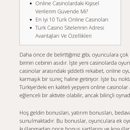
Online Casinolardaki Kişisel
Verilerim Güvende Mi?
En Iyi 10 Türk Online Casinoları
Türk Casino Sitelerinin Adresi:
Avantajları Ve Özellikleri
Daha önce de belirttiğimiz gibi, oyunculara çok
birinin cebinin asıdır. İşte yeni casinolarda oy
casinolar arasındaki şiddetli rekabet, online oyun
karmaşık bir süreç haline getiriyor. İşte bu no
Türkiye’deki en kaliteli yepyeni online casinol
eğlenceli bir aktivite olabilir, ancak bilinçli oyn
Hoş geldin bonusları, yatırım bonusları, bedav
sunulmaktadır. Bu bonuslar, oyunculara ek oyu
kullanmadan önce bonus şartlarını ve koşulları