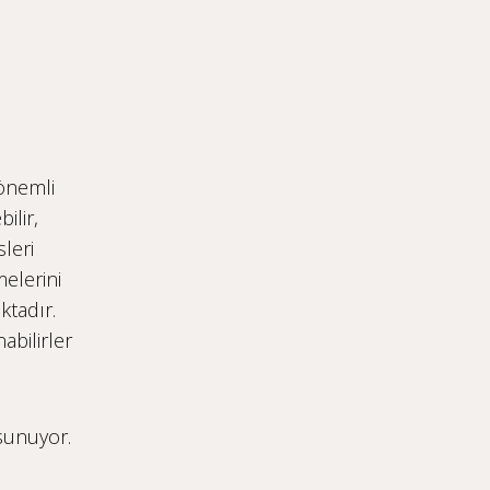
 önemli
ilir,
sleri
elerini
ktadır.
abilirler
 sunuyor.