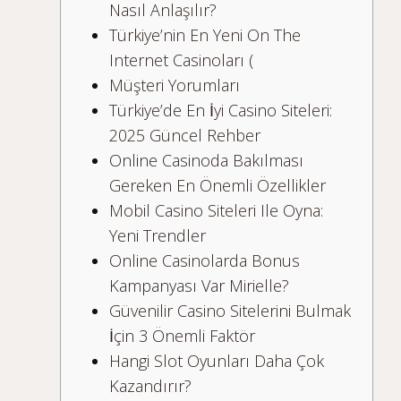
Nasıl Anlaşılır?
Türkiye’nin En Yeni On The
Internet Casinoları (
Müşteri Yorumları
Türkiye’de En İyi Casino Siteleri:
2025 Güncel Rehber
Online Casinoda Bakılması
Gereken En Önemli Özellikler
Mobil Casino Siteleri Ile Oyna:
Yeni Trendler
Online Casinolarda Bonus
Kampanyası Var Mirielle?
Güvenilir Casino Sitelerini Bulmak
İçin 3 Önemli Faktör
Hangi Slot Oyunları Daha Çok
Kazandırır?