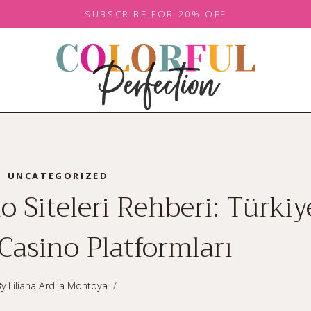
SUBSCRIBE FOR 20% OFF
UNCATEGORIZED
o Siteleri Rehberi: Türkiy
 Casino Platformları
By
Liliana Ardila Montoya