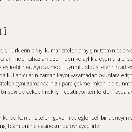
ri
ri, Türklerin en iyi kumar siteleri arayışını tatmin eden
cılar, mobil cihazları üzerinden kolaylıkla oyunlara erişeb
eştirebilirler. Ayrıca, mobil uyumlu slot sitelerinin adre
u da kullanıcıların zaman kaybı yaşamadan oyunlara erişm
e siteleri aynı zamanda hızlı para çekme imkanı da sunma
i bir şekilde çekebilmek için çeşitli yöntemlerden faydalan
nkü bu kumar siteleri, güvenli ve eğlenceli bir deneyim
g Team online casinosunda oynayabilirler.