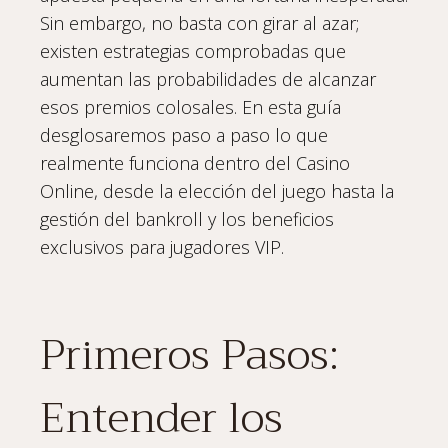
Sin embargo, no basta con girar al azar;
existen estrategias comprobadas que
aumentan las probabilidades de alcanzar
esos premios colosales. En esta guía
desglosaremos paso a paso lo que
realmente funciona dentro del Casino
Online, desde la elección del juego hasta la
gestión del bankroll y los beneficios
exclusivos para jugadores VIP.
Primeros Pasos:
Entender los