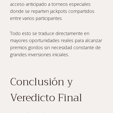
acceso anticipado a torneos especiales
donde se reparten jackpots compartidos
entre varios participantes.
Todo esto se traduce directamente en
mayores oportunidades reales para alcanzar
premios gordos sin necesidad constante d​e
grandes inversiones iniciales.
Conclusión y
Veredicto Final