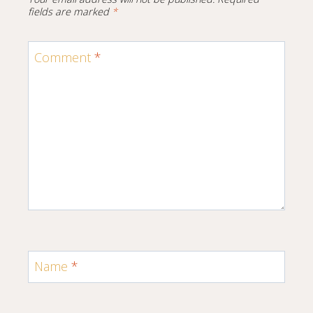
fields are marked
*
Comment
*
Name
*