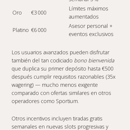
Límites máximos
Oro
€3 000
aumentados
Asesor personal +
Platino
€6 000
eventos exclusivos
Los usuarios avanzados pueden disfrutar
también del tan codiciado
bono bienvenida
que duplica su primer depósito hasta €500
después cumplir requisitos razonables (35x
wagering) — mucho menos exigente
comparado con ofertas similares en otros
operadores como Sportium.
Otros incentivos incluyen tiradas gratis
semanales en nuevas slots progresivas y