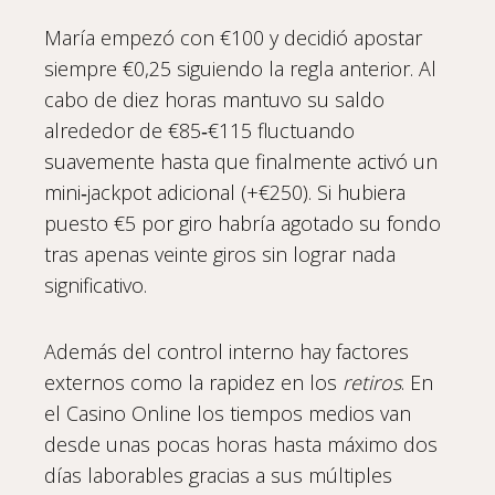
María empezó con €100 y decidió apostar
siempre €0,25 siguiendo la regla anterior. Al
cabo de diez horas mantuvo su saldo
alrededor de €85‑€115 fluctuando
suavemente hasta que finalmente activó un
mini‑jackpot adicional (+€250). Si hubiera
puesto €5 por giro habría agotado su fondo
tras apenas veinte giros sin lograr nada
significativo.
Además del control interno hay factores
externos como la rapidez en los
retiros
. En
el Casino Online los tiempos medios van
desde unas pocas horas hasta máximo dos
días laborables gracias a sus múltiples