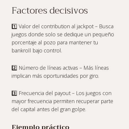
Factores decisivos
1️⃣ Valor del contribution al jackpot – Busca
juegos donde solo se dedique un pequeño
porcentaje al pozo para mantener tu
bankroll bajo control.
2️⃣ Número de líneas activas – Más líneas
implican más oportunidades por giro.
3️⃣ Frecuencia del payout – Los juegos con
mayor frecuencia permiten recuperar parte
del capital antes del gran golpe.
Ejemplo práctico