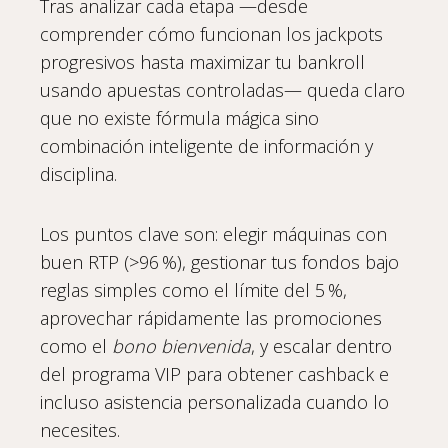
Tras analizar cada etapa —desde
comprender cómo funcionan los jackpots
progresivos hasta maximizar tu bankroll
usando apuestas controladas— queda claro
que no existe fórmula mágica sino
combinación inteligente de información y
disciplina.
Los puntos clave son: elegir máquinas con
buen RTP (>96 %), gestionar tus fondos bajo
reglas simples como el límite del 5 %,
aprovechar rápidamente las promociones
como el
bono bienvenida
, y escalar dentro
del programa VIP para obtener cashback e
incluso asistencia personalizada cuando lo
necesites.