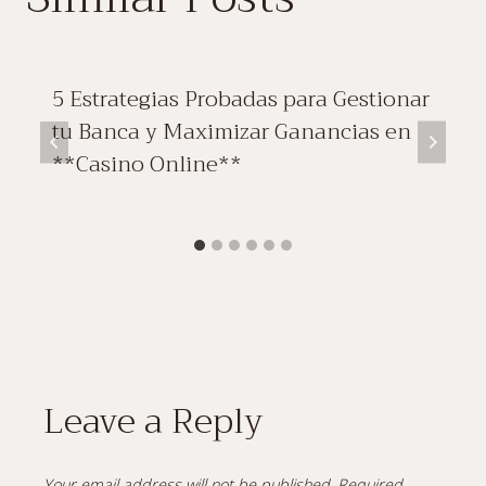
5 Estrategias Probadas para Gestionar
tu Banca y Maximizar Ganancias en
**Casino Online**
Leave a Reply
Your email address will not be published.
Required