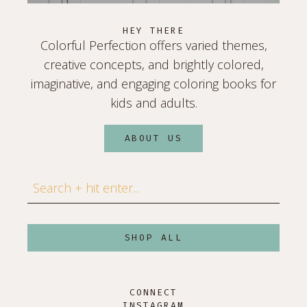
HEY THERE
Colorful Perfection offers varied themes,
creative concepts, and brightly colored,
imaginative, and engaging coloring books for
kids and adults.
ABOUT US
Search
SHOP ALL
CONNECT
INSTAGRAM