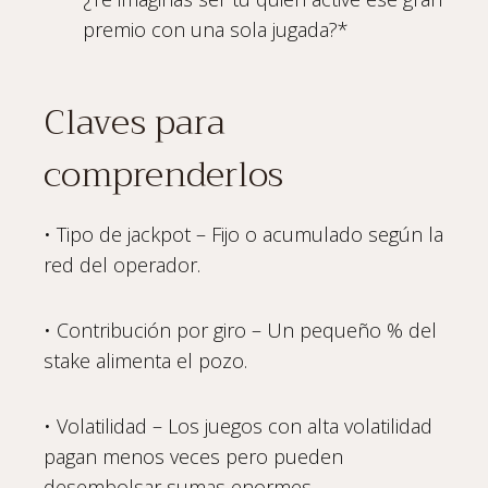
premio con una sola jugada?*
Claves para
comprenderlos
• Tipo de jackpot – Fijo o acumulado según la
red del operador.
• Contribución por giro – Un pequeño % del
stake alimenta el pozo.
• Volatilidad – Los juegos con alta volatilidad
pagan menos veces pero pueden
desembolsar sumas enormes.