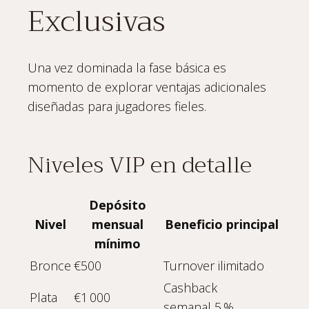
Exclusivas
Una vez dominada la fase básica es
momento de explorar ventajas adicionales
diseñadas para jugadores fieles.
Niveles VIP en detalle
Depósito
Nivel
mensual
Beneficio principal
mínimo
Bronce
€500
Turnover ilimitado
Cashback
Plata
€1 000
semanal 5 %