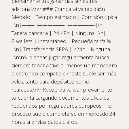
plenamente tus ganancias sin estrés
adicional.\n\n### Comparativa rápida:\n|
Método | Tiempo estimado | Comisión típica
|\n|——–|—————-|—————-|\n|
Tarjeta bancaria | 24‑48h | Ninguna |\n|
E‑wallets | Instantáneo | Pequeña tarifa %
|\n| Transferencia SEPA | ≤24h | Ninguna
|\n\nSi planeas jugar regularmente busca
siempre tener activo al menos un monedero
electrónico compatible;\neste suele ser más
veloz tanto para depósitos como
retiradas.\n\nRecuerda validar previamente
tu cuenta cargando documentos oficiales
requeridos por reguladores europeos —el
proceso suele completarse en menosde 24
horas si envías datos claros.