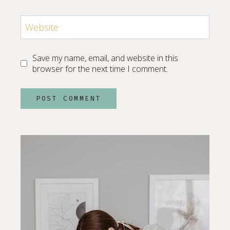
Website
Save my name, email, and website in this
browser for the next time I comment.