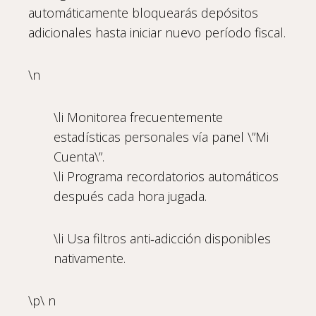
automáticamente bloquearás depósitos
adicionales hasta iniciar nuevo período fiscal.
\n
\li Monitorea frecuentemente
estadísticas personales vía panel \”Mi
Cuenta\”.
\li Programa recordatorios automáticos
después cada hora jugada.
\li Usa filtros anti‑adicción disponibles
nativamente.
\p\ n