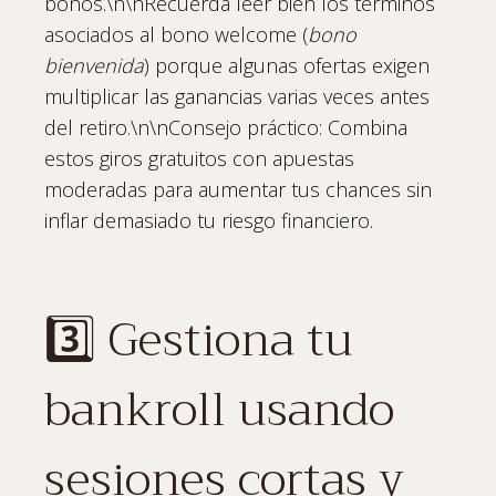
bonos.\n\nRecuerda leer bien los términos
asociados al bono welcome (
bono
bienvenida
) porque algunas ofertas exigen
multiplicar las ganancias varias veces antes
del retiro.\n\nConsejo práctico: Combina
estos giros gratuitos con apuestas
moderadas para aumentar tus chances sin
inflar demasiado tu riesgo financiero.
3️⃣ Gestiona tu
bankroll usando
sesiones cortas y