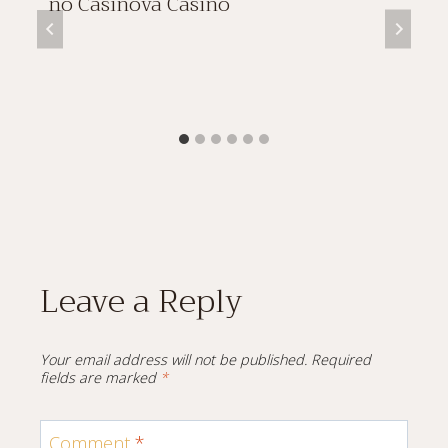
no Casinova Casino
Leave a Reply
Your email address will not be published.
Required
fields are marked
*
Comment
*