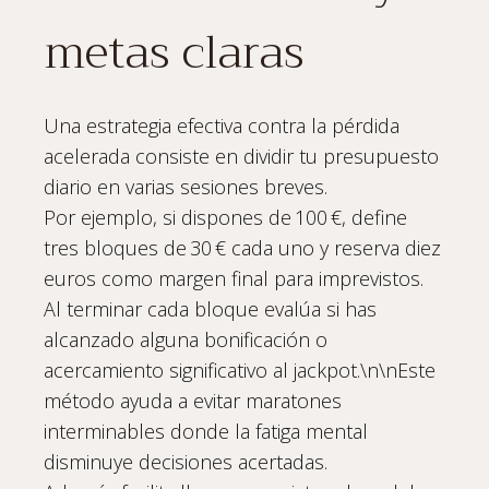
metas claras
Una estrategia efectiva contra la pérdida
acelerada consiste en dividir tu presupuesto
diario en varias sesiones breves.
Por ejemplo, si dispones de 100 €, define
tres bloques de 30 € cada uno y reserva diez
euros como margen final para imprevistos.
Al terminar cada bloque evalúa si has
alcanzado alguna bonificación o
acercamiento significativo al jackpot.\n\nEste
método ayuda a evitar maratones
interminables donde la fatiga mental
disminuye decisiones acertadas.