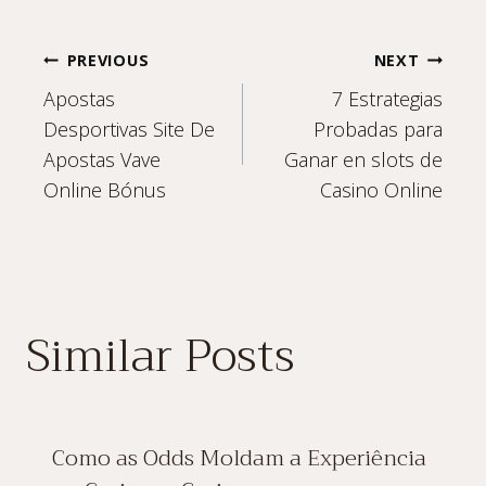
Post
PREVIOUS
NEXT
Apostas
7 Estrategias
navigation
Desportivas Site De
Probadas para
Apostas Vave
Ganar en slots de
Online Bónus
Casino Online
Similar Posts
Como as Odds Moldam a Experiência