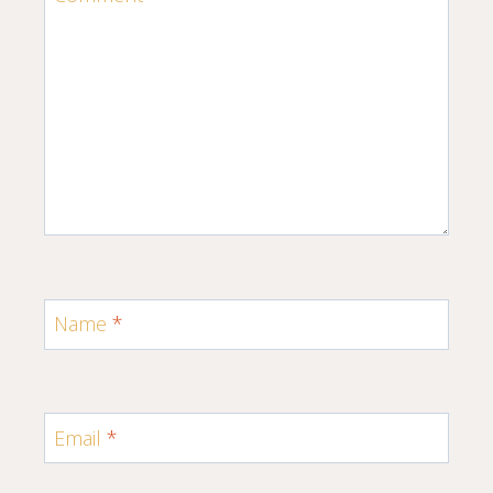
Name
*
Email
*