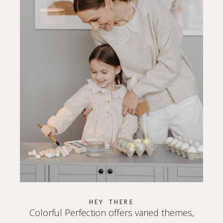
HEY THERE
Colorful Perfection offers varied themes,