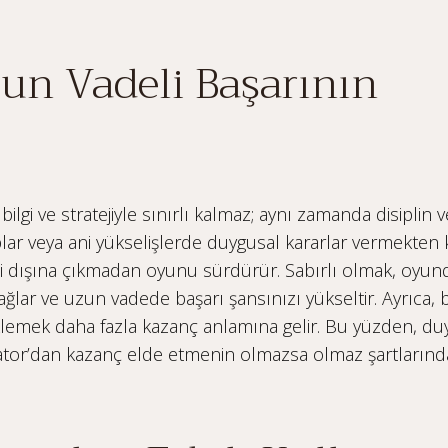
zun Vadeli Başarının
lgi ve stratejiyle sınırlı kalmaz; aynı zamanda disiplin 
ıplar veya ani yükselişlerde duygusal kararlar vermekten 
teji dışına çıkmadan oyunu sürdürür. Sabırlı olmak, oyun
lar ve uzun vadede başarı şansınızı yükseltir. Ayrıca, ba
emek daha fazla kazanç anlamına gelir. Bu yüzden, du
ator’dan kazanç elde etmenin olmazsa olmaz şartlarınd