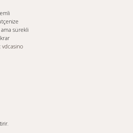
nemli
ütçenize
k ama sürekli
krar
:
vdcasino
rir.