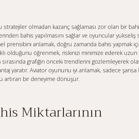
ru stratejiler olmadan kazanç sağlaması zor olan bir ba
zerinden bahis yapılmasını sağlar ve oyuncular yükseliş 
mel prensibini anlamak, doğru zamanda bahis yapmak iç
klı olduğunu öğrenmek, riskinizi minimize ederek uzun
sırasında grafiğin önceki trendlerini gözlemleyerek ola
antaj yaratır. Aviator oyununu iyi anlamak, sadece şansa b
ü artıran bir deneyime dönüşür.
his Miktarlarının