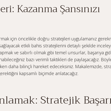
ileri: Kazanma Şansınızı
mak için öncelikle doğru stratejileri uygulamanız gerek
ayacak etkili bahis stratejilerini detaylı şekilde inceley
 yapmak ve sabırlı olmak gibi temel unsurlar, başarıya gi
abileceğiniz bazı verimli taktikleri de paylaşacağız. Bö
n daha bilinçli hareket edeceksiniz. Makalemizde, strat
erektiğini kapsamlı biçimde anlatacağız.
lamak: Stratejik Başar