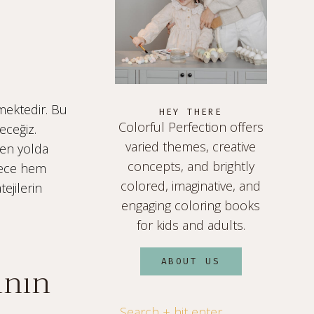
mektedir. Bu
HEY THERE
Colorful Perfection offers
eceğiz.
varied themes, creative
den yolda
concepts, and brightly
ylece hem
colored, imaginative, and
ejilerin
engaging coloring books
for kids and adults.
ABOUT US
ının
Search