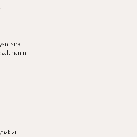
a
yanı sıra
 azaltmanın
aynaklar