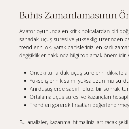
Bahis Zamanlamasının Öne
Aviator oyununda en kritik noktalardan biri d
sahadaki uçuş süresi ve yüksekliği üzerinden ba
trendlerini okuyarak bahislerinizi en karlı zam
değişiklikler hakkında bilgi toplamak önemlidir. G
Önceki turlardaki uçuş sürelerini dikkate al
Yükselişlerin kısa mı yoksa uzun mu sürdü
Ani düşüşlerde sabırlı olup, bir sonraki tu
Ortalama uçuş süresi ve kazançları hesapl
Trendleri görerek fırsatları değerlendirmey
Bu analizler, kazanma ihtimalinizi artıracak şeki