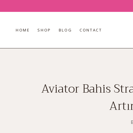
Skip
to
content
HOME
SHOP
BLOG
CONTACT
Aviator Bahis Str
Artı