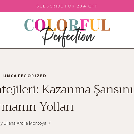
SUBSCRIBE FOR 20% OFF
UNCATEGORIZED
atejileri: Kazanma Şansını
rmanın Yolları
By
Liliana Ardila Montoya