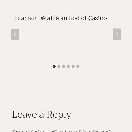
Examen Détaillé au God of Casino
Leave a Reply
Your email address will not be published.
Required