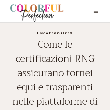
Skip
to
content
UNCATEGORIZED
Come le
certificazioni RNG
assicurano tornei
equi e trasparenti
nelle piattaforme di