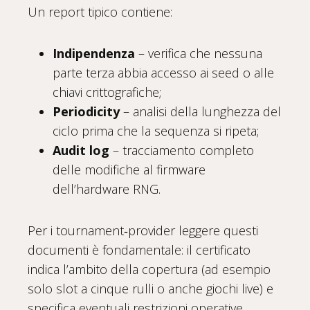
Un report tipico contiene:
Indipendenza
– verifica che nessuna
parte terza abbia accesso ai seed o alle
chiavi crittografiche;
Periodicity
– analisi della lunghezza del
ciclo prima che la sequenza si ripeta;
Audit log
– tracciamento completo
delle modifiche al firmware
dell’hardware RNG.
Per i tournament‑provider leggere questi
documenti è fondamentale: il certificato
indica l’ambito della copertura (ad esempio
solo slot a cinque rulli o anche giochi live) e
specifica eventuali restrizioni operative.