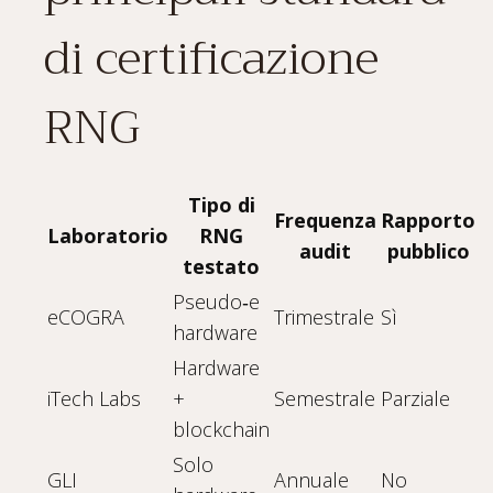
di certificazione
RNG
Tipo di
Frequenza
Rapporto
Laboratorio
RNG
audit
pubblico
testato
Pseudo‑e
eCOGRA
Trimestrale
Sì
hardware
Hardware
iTech Labs
+
Semestrale
Parziale
blockchain
Solo
GLI
Annuale
No