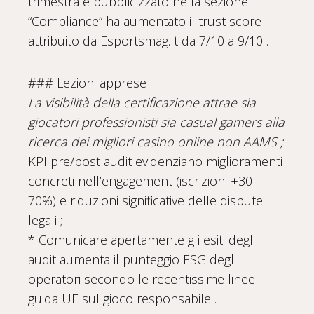
trimestrale pubblicizzato nella sezione
“Compliance” ha aumentato il trust score
attribuito da Esportsmag.It da 7/10 a 9/10 .
### Lezioni apprese
La visibilità della certificazione attrae sia
giocatori professionisti sia casual gamers alla
ricerca dei migliori casino online non AAMS ;
KPI pre/post audit evidenziano miglioramenti
concreti nell’engagement (iscrizioni +30–
70%) e riduzioni significative delle dispute
legali ;
* Comunicare apertamente gli esiti degli
audit aumenta il punteggio ESG degli
operatori secondo le recentissime linee
guida UE sul gioco responsabile .