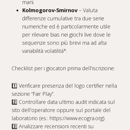
mani.
Kolmogorov‑Smirnov
– Valuta
differenze cumulative tra due serie
numeriche ed è particolarmente utile
per rilevare bias nei giochi live dove le
sequenze sono più brevi ma ad alta
variabilità volatilitá​*.
Checklist per i giocatori prima dell’iscrizione:
1️⃣ Verificare presenza del logo certifier nella
sezione “Fair Play”.
2️⃣ Controllare data ultimo audit indicata sul
sito dell’operatore oppure sul portale del
laboratorio (es.: https://www.ecogra.org).
3️⃣ Analizzare recensioni recenti su