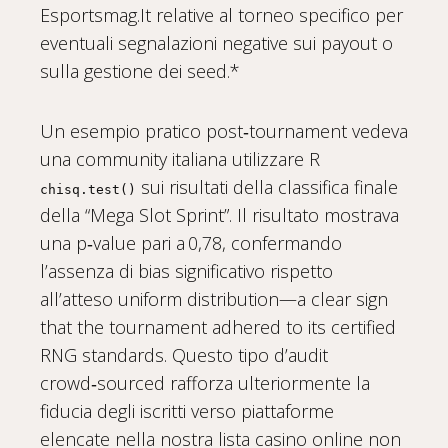
Esportsmag.It relative al torneo specifico per
eventuali segnalazioni negative sui payout o
sulla gestione dei seed.*
Un esempio pratico post‑tournament vedeva
una community italiana utilizzare R
sui risultati della classifica finale
chisq.test()
della “Mega Slot Sprint”. Il risultato mostrava
una p‑value pari a 0,78, confermando
l’assenza di bias significativo rispetto
all’atteso uniform distribution—a clear sign
that the tournament adhered to its certified
RNG standards. Questo tipo d’audit
crowd‑sourced rafforza ulteriormente la
fiducia degli iscritti verso piattaforme
elencate nella nostra lista casino online non