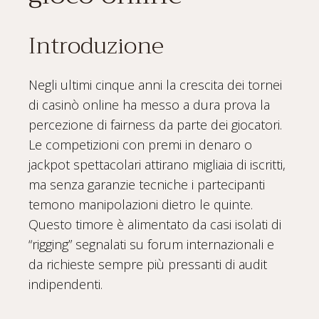
Introduzione
Negli ultimi cinque anni la crescita dei tornei
di casinò online ha messo a dura prova la
percezione di fairness da parte dei giocatori.
Le competizioni con premi in denaro o
jackpot spettacolari attirano migliaia di iscritti,
ma senza garanzie tecniche i partecipanti
temono manipolazioni dietro le quinte.
Questo timore è alimentato da casi isolati di
“rigging” segnalati su forum internazionali e
da richieste sempre più pressanti di audit
indipendenti.