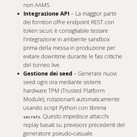
non AAMS.
Integrazione API
– La maggior parte
dei fornitori offre endpoint REST con
token sicuri; è consigliabile testare
l’integrazione in ambiente sandbox
prima della messa in produzione per
evitare downtime durante le fasi critiche
del torneo live.
Gestione dei seed
– Generare nuovi
seed ogni ora mediante sistemi
hardware TPM (Trusted Platform
Module); rotazionarli automaticamente
usando script Python con libreria
. Questo impedisce attacchi
secrets
replay basati su previsioni precedenti del
generatore pseudo‑casuale.