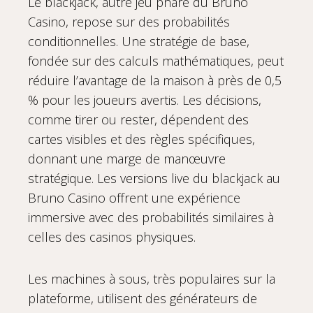
Le blackjack, autre jeu phare du Bruno
Casino, repose sur des probabilités
conditionnelles. Une stratégie de base,
fondée sur des calculs mathématiques, peut
réduire l’avantage de la maison à près de 0,5
% pour les joueurs avertis. Les décisions,
comme tirer ou rester, dépendent des
cartes visibles et des règles spécifiques,
donnant une marge de manœuvre
stratégique. Les versions live du blackjack au
Bruno Casino offrent une expérience
immersive avec des probabilités similaires à
celles des casinos physiques.
Les machines à sous, très populaires sur la
plateforme, utilisent des générateurs de