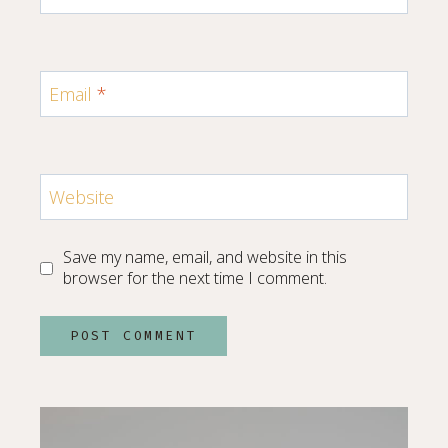
Email
*
Website
Save my name, email, and website in this
browser for the next time I comment.