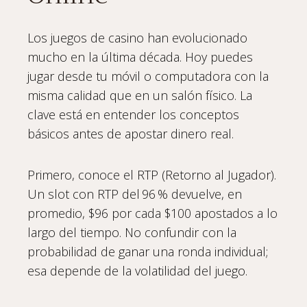
Los juegos de casino han evolucionado
mucho en la última década. Hoy puedes
jugar desde tu móvil o computadora con la
misma calidad que en un salón físico. La
clave está en entender los conceptos
básicos antes de apostar dinero real.
Primero, conoce el RTP (Retorno al Jugador).
Un slot con RTP del 96 % devuelve, en
promedio, $96 por cada $100 apostados a lo
largo del tiempo. No confundir con la
probabilidad de ganar una ronda individual;
esa depende de la volatilidad del juego.