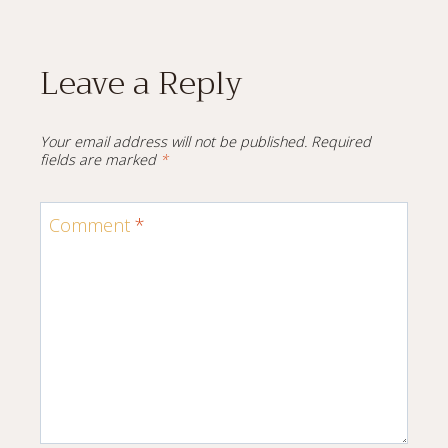
Leave a Reply
Your email address will not be published.
Required
fields are marked
*
Comment
*