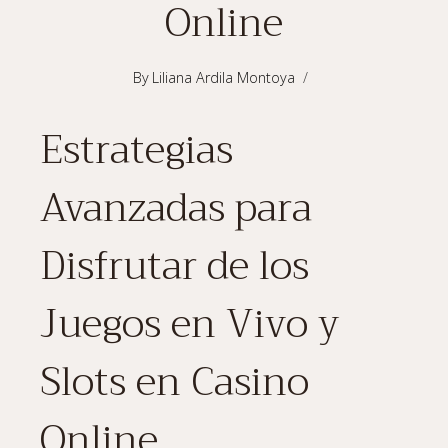
Online
By
Liliana Ardila Montoya
Estrategias
Avanzadas para
Disfrutar de los
Juegos en Vivo y
Slots en Casino
Online