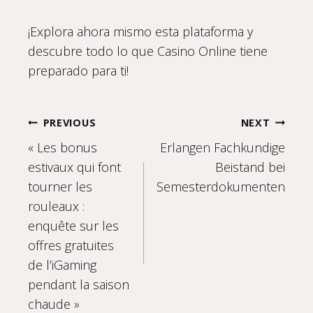
¡Explora ahora mismo esta plataforma y
descubre todo lo que Casino Online tiene
preparado para ti!
Post
PREVIOUS
NEXT
« Les bonus
Erlangen Fachkundige
navigation
estivaux qui font
Beistand bei
tourner les
Semesterdokumenten
rouleaux :
enquête sur les
offres gratuites
de l’iGaming
pendant la saison
chaude »