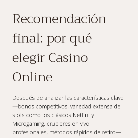
Recomendación
final: por qué
elegir Casino
Online
Después de analizar las características clave
—bonos competitivos, variedad extensa de
slots como los clásicos NetEnt y
Microgaming, crupieres en vivo
profesionales, métodos rápidos de retiro—