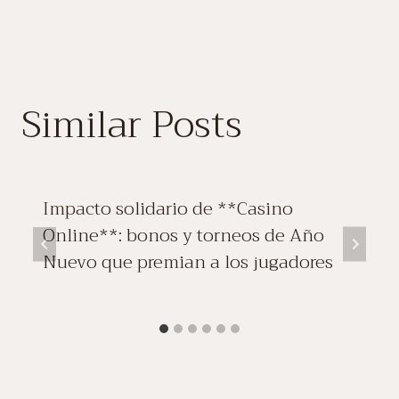
Similar Posts
Impacto solidario de **Casino
Online**: bonos y torneos de Año
Nuevo que premian a los jugadores