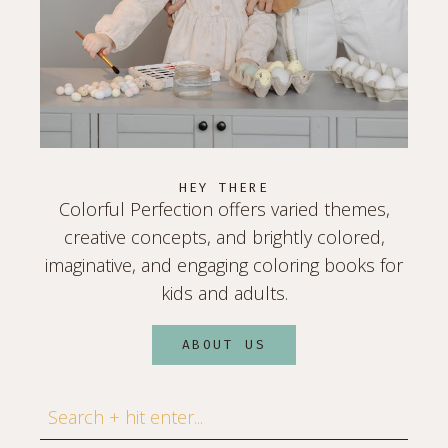
HEY THERE
Colorful Perfection offers varied themes,
creative concepts, and brightly colored,
imaginative, and engaging coloring books for
kids and adults.
ABOUT US
Search