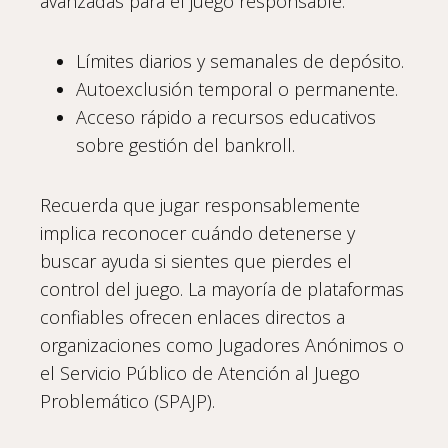
avanzadas para el juego responsable:
Límites diarios y semanales de depósito.
Autoexclusión temporal o permanente.
Acceso rápido a recursos educativos
sobre gestión del bankroll.
Recuerda que jugar responsablemente
implica reconocer cuándo detenerse y
buscar ayuda si sientes que pierdes el
control del juego. La mayoría de plataformas
confiables ofrecen enlaces directos a
organizaciones como Jugadores Anónimos o
el Servicio Público de Atención al Juego
Problemático (SPAJP).