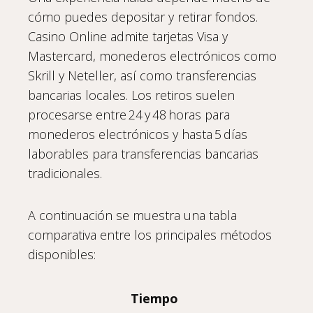
cómo puedes depositar y retirar fondos.
Casino Online admite tarjetas Visa y
Mastercard, monederos electrónicos como
Skrill y Neteller, así como transferencias
bancarias locales. Los retiros suelen
procesarse entre 24 y 48 horas para
monederos electrónicos y hasta 5 días
laborables para transferencias bancarias
tradicionales.
A continuación se muestra una tabla
comparativa entre los principales métodos
disponibles:
Tiempo