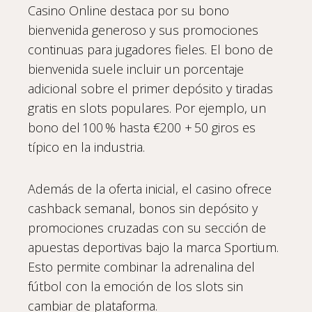
Casino Online destaca por su bono
bienvenida generoso y sus promociones
continuas para jugadores fieles. El bono de
bienvenida suele incluir un porcentaje
adicional sobre el primer depósito y tiradas
gratis en slots populares. Por ejemplo, un
bono del 100 % hasta €200 + 50 giros es
típico en la industria.
Además de la oferta inicial, el casino ofrece
cashback semanal, bonos sin depósito y
promociones cruzadas con su sección de
apuestas deportivas bajo la marca Sportium.
Esto permite combinar la adrenalina del
fútbol con la emoción de los slots sin
cambiar de plataforma.