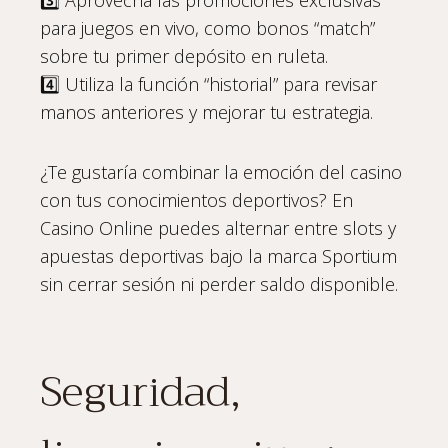
para juegos en vivo, como bonos “match”
sobre tu primer depósito en ruleta.
4️⃣ Utiliza la función “historial” para revisar
manos anteriores y mejorar tu estrategia.
¿Te gustaría combinar la emoción del casino
con tus conocimientos deportivos? En
Casino Online puedes alternar entre slots y
apuestas deportivas bajo la marca Sportium
sin cerrar sesión ni perder saldo disponible.
Seguridad,