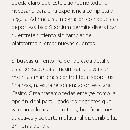
queda claro que este sitio reúne todo lo
necesario para una experiencia completa y
segura. Además, su integración con apuestas
deportivas bajo Sportium permite diversificar
tu entretenimiento sin cambiar de
plataforma ni crear nuevas cuentas.
Si buscas un entorno donde cada detalle
está pensado para maximizar tu diversión
mientras mantienes control total sobre tus
finanzas, nuestra recomendación es clara:
Casino Cirsa tragamonedas
emerge como la
opción ideal para jugadores exigentes que
valoran velocidad en retiros, bonificaciones
atractivas y soporte multicanal disponible las
24 horas del día.