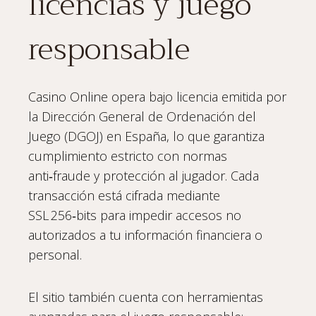
licencias y juego
responsable
Casino Online opera bajo licencia emitida por
la Dirección General de Ordenación del
Juego (DGOJ) en España, lo que garantiza
cumplimiento estricto con normas
anti‑fraude y protección al jugador. Cada
transacción está cifrada mediante
SSL 256‑bits para impedir accesos no
autorizados a tu información financiera o
personal.
El sitio también cuenta con herramientas