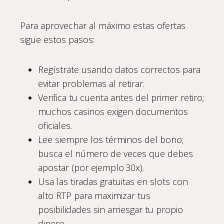
Para aprovechar al máximo estas ofertas
sigue estos pasos:
Regístrate usando datos correctos para
evitar problemas al retirar.
Verifica tu cuenta antes del primer retiro;
muchos casinos exigen documentos
oficiales.
Lee siempre los términos del bono;
busca el número de veces que debes
apostar (por ejemplo 30x).
Usa las tiradas gratuitas en slots con
alto RTP para maximizar tus
posibilidades sin arriesgar tu propio
dinero.