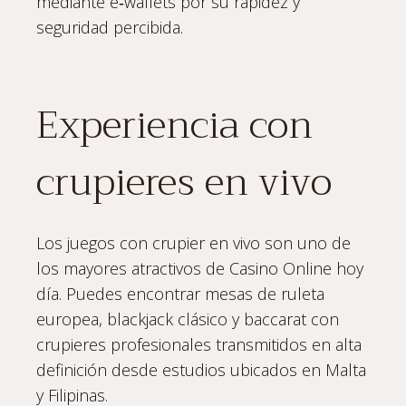
mediante e‑wallets por su rapidez y
seguridad percibida.
Experiencia con
crupieres en vivo
Los juegos con crupier en vivo son uno de
los mayores atractivos de Casino Online hoy
día. Puedes encontrar mesas de ruleta
europea, blackjack clásico y baccarat con
crupieres profesionales transmitidos en alta
definición desde estudios ubicados en Malta
y Filipinas.