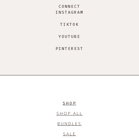
CONNECT
INSTAGRAM
TIKTOK
YOUTUBE
PINTEREST
SHOP
SHOP ALL
BUNDLES
SALE