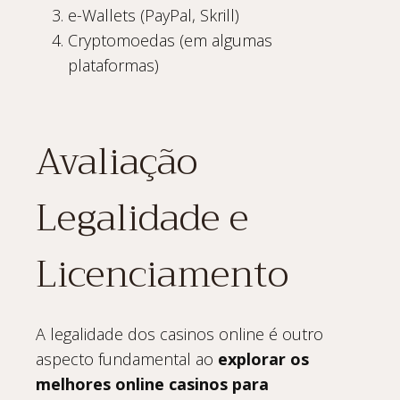
e-Wallets (PayPal, Skrill)
Cryptomoedas (em algumas
plataformas)
Avaliação
Legalidade e
Licenciamento
A legalidade dos casinos online é outro
aspecto fundamental ao
explorar os
melhores online casinos para