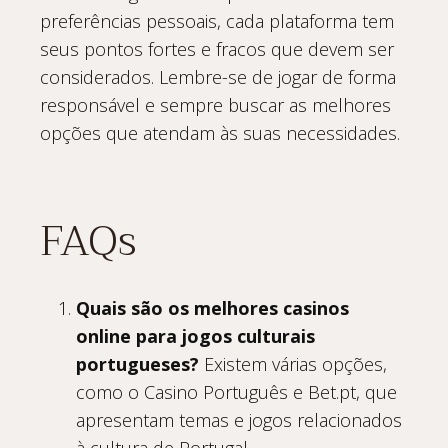
preferências pessoais, cada plataforma tem
seus pontos fortes e fracos que devem ser
considerados. Lembre-se de jogar de forma
responsável e sempre buscar as melhores
opções que atendam às suas necessidades.
FAQs
Quais são os melhores casinos
online para jogos culturais
portugueses?
Existem várias opções,
como o Casino Português e Bet.pt, que
apresentam temas e jogos relacionados
à cultura de Portugal.