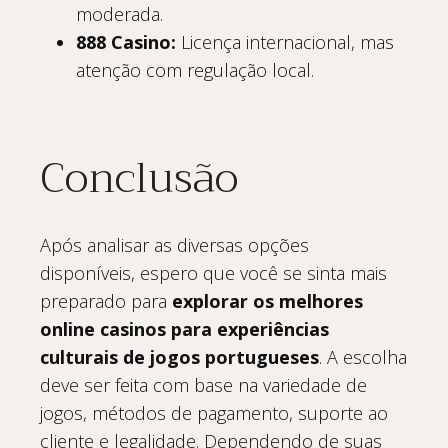
moderada.
888 Casino:
Licença internacional, mas
atenção com regulação local.
Conclusão
Após analisar as diversas opções
disponíveis, espero que você se sinta mais
preparado para
explorar os melhores
online casinos para experiências
culturais de jogos portugueses
. A escolha
deve ser feita com base na variedade de
jogos, métodos de pagamento, suporte ao
cliente e legalidade. Dependendo de suas