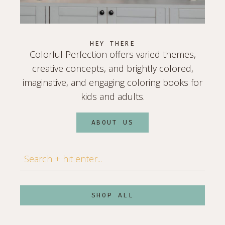
HEY THERE
Colorful Perfection offers varied themes,
creative concepts, and brightly colored,
imaginative, and engaging coloring books for
kids and adults.
ABOUT US
Search
SHOP ALL