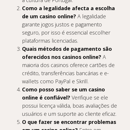
Como a legalidade afecta a escolha
de um casino online?
A legalidade
garante jogos justos e pagamento
seguro, por isso é essencial escolher
plataformas licenciadas.
Quais métodos de pagamento são
oferecidos nos casinos online?
A
maioria dos casinos oferece cartões de
crédito, transferências bancárias e e-
wallets como PayPal e Skrill.
Como posso saber se um casino
online é confiável?
Verifique se ele
possui licença válida, boas avaliações de
usuários e um suporte ao cliente eficaz.
O que fazer se encontrar problemas
em um casino online?
Entre em