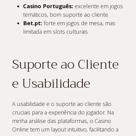
Casino Português:
excelente em jogos
temáticos, bom suporte ao cliente.
Bet.pt:
forte em jogos de mesa, mas
limitada em slots culturais.
Suporte ao Cliente
e Usabilidade
A usabilidade e o suporte ao cliente são
cruciais para a experiência do jogador. Na
minha análise das plataformas, o Casino
Online tem um layout intuitivo, facilitando a