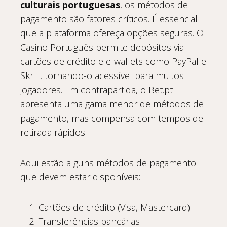
culturais portuguesas
, os métodos de
pagamento são fatores críticos. É essencial
que a plataforma ofereça opções seguras. O
Casino Português permite depósitos via
cartões de crédito e e-wallets como PayPal e
Skrill, tornando-o acessível para muitos
jogadores. Em contrapartida, o Bet.pt
apresenta uma gama menor de métodos de
pagamento, mas compensa com tempos de
retirada rápidos.
Aqui estão alguns métodos de pagamento
que devem estar disponíveis:
Cartões de crédito (Visa, Mastercard)
Transferências bancárias