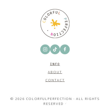
INFO
ABOUT
CONTACT
© 2026 COLORFULPERFECTION · ALL RIGHTS
RESERVED ·