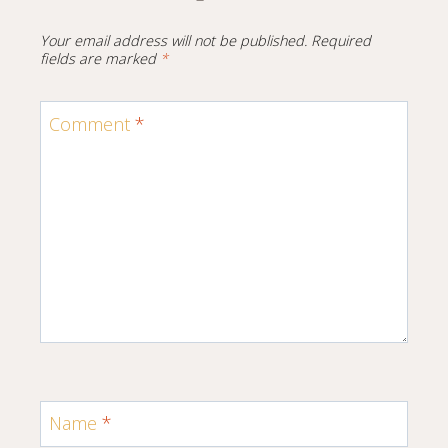
Your email address will not be published.
Required
fields are marked
*
Comment
*
Name
*