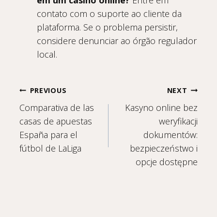
contato com o suporte ao cliente da
plataforma. Se o problema persistir,
considere denunciar ao órgão regulador
local.
Post
PREVIOUS
NEXT
Comparativa de las
Kasyno online bez
navigation
casas de apuestas
weryfikacji
España para el
dokumentów:
fútbol de LaLiga
bezpieczeństwo i
opcje dostępne