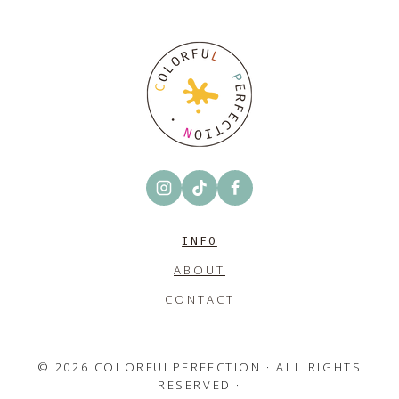
INFO
ABOUT
CONTACT
© 2026 COLORFULPERFECTION · ALL RIGHTS
RESERVED ·