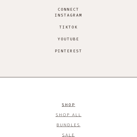
CONNECT
INSTAGRAM
TIKTOK
YOUTUBE
PINTEREST
SHOP
SHOP ALL
BUNDLES
SALE