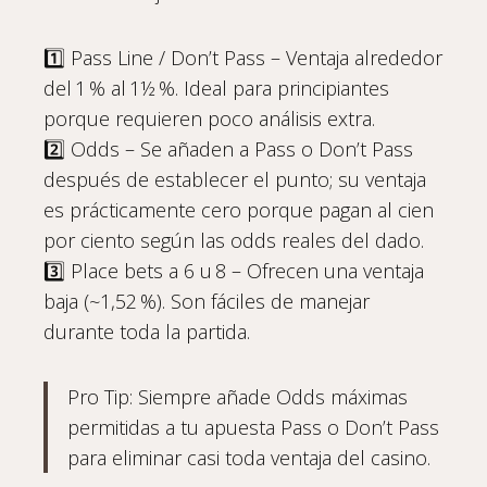
1️⃣ Pass Line / Don’t Pass – Ventaja alrededor
del 1 % al 1½ %. Ideal para principiantes
porque requieren poco análisis extra.
2️⃣ Odds – Se añaden a Pass o Don’t Pass
después de establecer el punto; su ventaja
es prácticamente cero porque pagan al cien
por ciento según las odds reales del dado.
3️⃣ Place bets a 6 u 8 – Ofrecen una ventaja
baja (~1,52 %). Son fáciles de manejar
durante toda la partida.
Pro Tip: Siempre añade Odds máximas
permitidas a tu apuesta Pass o Don’t Pass
para eliminar casi toda ventaja del casino.