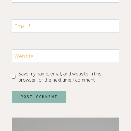
Email
*
Website
Save my name, email, and website in this
browser for the next time I comment.