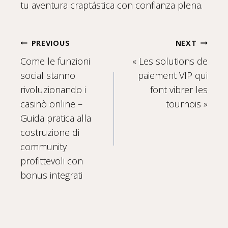
tu aventura craptástica con confianza plena.​
Post
PREVIOUS
NEXT
Come le funzioni
« Les solutions de
navigation
social stanno
paiement VIP qui
rivoluzionando i
font vibrer les
casinò online –
tournois »
Guida pratica alla
costruzione di
community
profittevoli con
bonus integrati