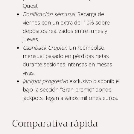
Quest.
Bonificación semanal
: Recarga del
viernes con un extra del 10% sobre
depósitos realizados entre lunes y
jueves.
Cashback Crupier
: Un reembolso
mensual basado en pérdidas netas
durante sesiones intensas en mesas
vivas.
Jackpot progresivo
exclusivo disponible
bajo la sección “Gran premio” donde
jackpots llegan a varios millones euros.
Comparativa rápida