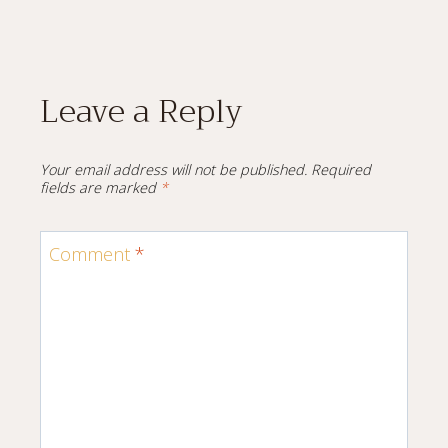
Leave a Reply
Your email address will not be published.
Required
fields are marked
*
Comment
*