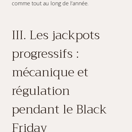
comme tout au long de l’année.
III. Les jackpots
progressifs :
mécanique et
régulation
pendant le Black
Friday