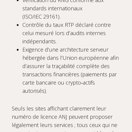
standards internationaux
(ISO/IEC 29161).
Contrôle du taux RTP déclaré contre
celui mesuré lors d’audits internes
indépendants.
Exigence d’une architecture serveur
hébergée dans l’Union européenne afin
d’assurer la traçabilité complète des
transactions financières (paiements par
carte bancaire ou crypto‑actifs
autorisés).
Seuls les sites affichant clairement leur
numéro de licence ANJ peuvent proposer
légalement leurs services ; tous ceux qui ne