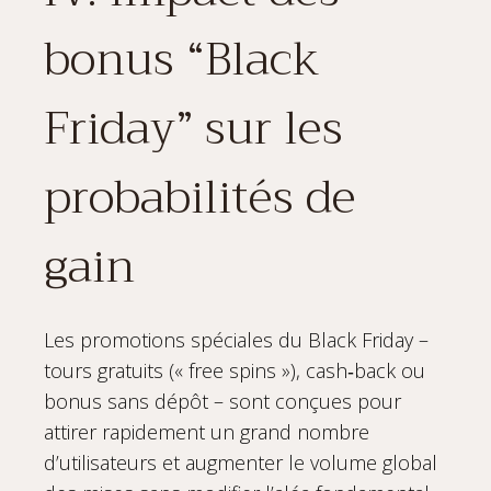
bonus “Black
Friday” sur les
probabilités de
gain
Les promotions spéciales du Black Friday –
tours gratuits (« free spins »), cash‑back ou
bonus sans dépôt – sont conçues pour
attirer rapidement un grand nombre
d’utilisateurs et augmenter le volume global