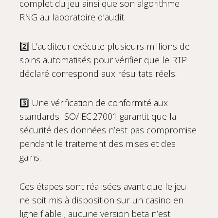
complet du jeu ainsi que son algorithme
RNG au laboratoire d’audit.
2️⃣ L’auditeur exécute plusieurs millions de
spins automatisés pour vérifier que le RTP
déclaré correspond aux résultats réels.
3️⃣ Une vérification de conformité aux
standards ISO/IEC 27001 garantit que la
sécurité des données n’est pas compromise
pendant le traitement des mises et des
gains.
Ces étapes sont réalisées avant que le jeu
ne soit mis à disposition sur un casino en
ligne fiable ; aucune version beta n’est