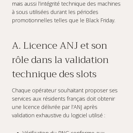
mais aussi l’intégrité technique des machines
à sous utilisées durant les périodes
promotionnelles telles que le Black Friday.
A. Licence ANJ et son
rôle dans la validation
technique des slots
Chaque opérateur souhaitant proposer ses
services aux résidents français doit obtenir
une licence délivrée par l’ANJ après
validation exhaustive du logiciel utilisé :
Vérification du RNG conforme aux