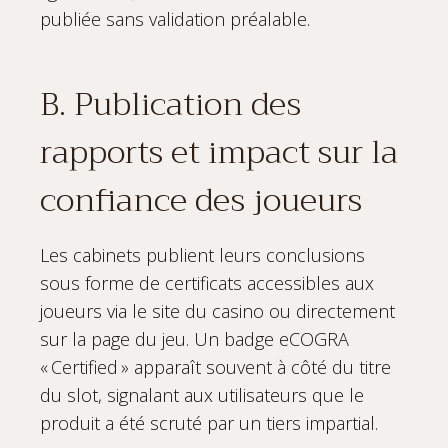
publiée sans validation préalable.
B. Publication des
rapports et impact sur la
confiance des joueurs
Les cabinets publient leurs conclusions
sous forme de certificats accessibles aux
joueurs via le site du casino ou directement
sur la page du jeu. Un badge eCOGRA
« Certified » apparaît souvent à côté du titre
du slot, signalant aux utilisateurs que le
produit a été scruté par un tiers impartial.