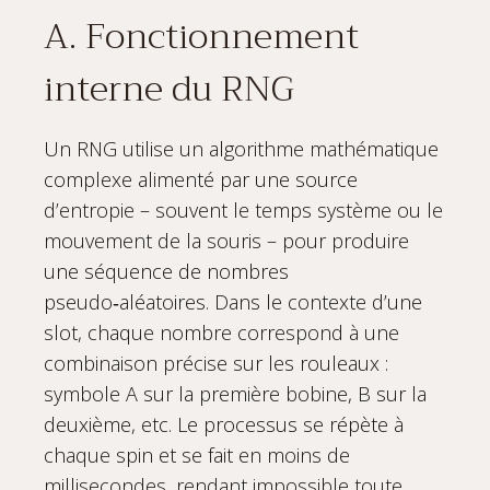
A. Fonctionnement
interne du RNG
Un RNG utilise un algorithme mathématique
complexe alimenté par une source
d’entropie – souvent le temps système ou le
mouvement de la souris – pour produire
une séquence de nombres
pseudo‑aléatoires. Dans le contexte d’une
slot, chaque nombre correspond à une
combinaison précise sur les rouleaux :
symbole A sur la première bobine, B sur la
deuxième, etc. Le processus se répète à
chaque spin et se fait en moins de
millisecondes, rendant impossible toute