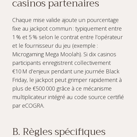
casinos partenaires
Chaque mise valide ajoute un pourcentage
fixe au jackpot commun : typiquement entre
1 % et 5 % selon le contrat entre l’opérateur
et le fournisseur du jeu (exemple :
Microgaming Mega Moolah). Si dix casinos
participants enregistrent collectivement
€10 M d’enjeux pendant une journée Black
Friday, le jackpot peut grimper rapidement à
plus de €500 000 grâce à ce mécanisme
multiplicateur intégré au code source certifié
par eCOGRA.
B. Règles spécifiques