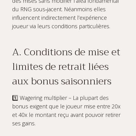
des mises sans modifier l’aléa fondamental
du RNG sous‑jacent. Néanmoins elles
influencent indirectement l’expérience
joueur via leurs conditions particulières.
A. Conditions de mise et
limites de retrait liées
aux bonus saisonniers
1️⃣ Wagering multiplier – La plupart des
bonus exigent que le joueur mise entre 20x
et 40x le montant reçu avant pouvoir retirer
ses gains.