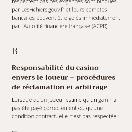
respectent pas ces exigences sont bloqués
par LesFichiers.gouv.fr et leurs comptes
bancaires peuvent être gelés immédiatement
par l’Autorité financière française (ACPR).
B
Responsabilité du casino
envers le joueur – procédures
de réclamation et arbitrage
Lorsque qu’un joueur estime qu’un gain n’a
pas été payé correctement ou qu’une
condition contractuelle n’est pas respectée :