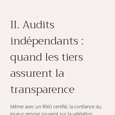
II. Audits
indépendants :
quand les tiers
assurent la
transparence
Même avec un RNG certifié, la confiance du
joueur repose souvent sur la validation