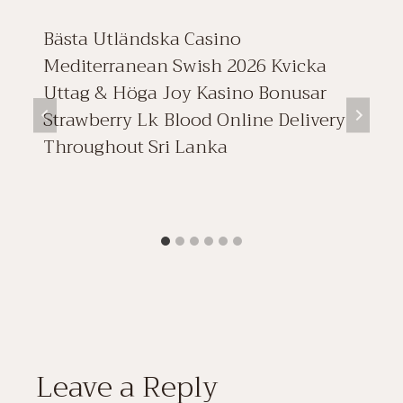
Bästa Utländska Casino
Mediterranean Swish 2026 Kvicka
Uttag & Höga Joy Kasino Bonusar
Strawberry Lk Blood Online Delivery
Throughout Sri Lanka
Leave a Reply