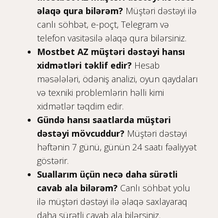
əlaqə qura bilərəm?
Müştəri dəstəyi ilə
canlı söhbət, e-poçt, Telegram və
telefon vasitəsilə əlaqə qura bilərsiniz.
Mostbet AZ müştəri dəstəyi hansı
xidmətləri təklif edir?
Hesab
məsələləri, ödəniş analizi, oyun qaydaları
və texniki problemlərin həlli kimi
xidmətlər təqdim edir.
Gündə hansı saatlarda müştəri
dəstəyi mövcuddur?
Müştəri dəstəyi
həftənin 7 günü, günün 24 saatı fəaliyyət
göstərir.
Suallarım üçün necə daha sürətli
cavab ala bilərəm?
Canlı söhbət yolu
ilə müştəri dəstəyi ilə əlaqə saxlayaraq
daha sürətli cavab ala bilərsiniz.