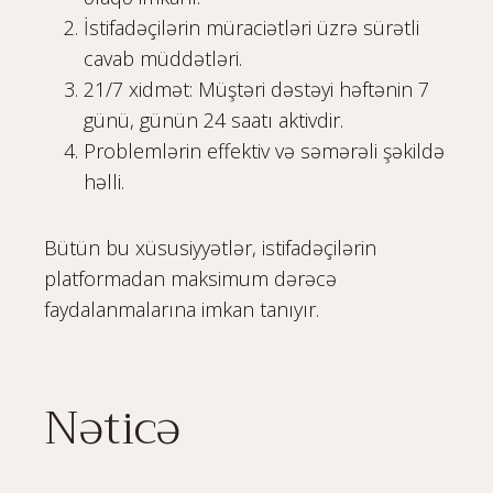
İstifadəçilərin müraciətləri üzrə sürətli
cavab müddətləri.
21/7 xidmət: Müştəri dəstəyi həftənin 7
günü, günün 24 saatı aktivdir.
Problemlərin effektiv və səmərəli şəkildə
həlli.
Bütün bu xüsusiyyətlər, istifadəçilərin
platformadan maksimum dərəcə
faydalanmalarına imkan tanıyır.
Nəticə