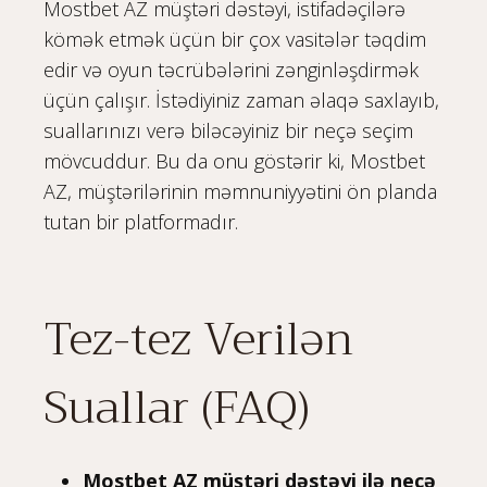
Mostbet AZ müştəri dəstəyi, istifadəçilərə
kömək etmək üçün bir çox vasitələr təqdim
edir və oyun təcrübələrini zənginləşdirmək
üçün çalışır. İstədiyiniz zaman əlaqə saxlayıb,
suallarınızı verə biləcəyiniz bir neçə seçim
mövcuddur. Bu da onu göstərir ki, Mostbet
AZ, müştərilərinin məmnuniyyətini ön planda
tutan bir platformadır.
Tez-tez Verilən
Suallar (FAQ)
Mostbet AZ müştəri dəstəyi ilə necə