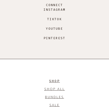
CONNECT
INSTAGRAM
TIKTOK
YOUTUBE
PINTEREST
SHOP
SHOP ALL
BUNDLES
SALE