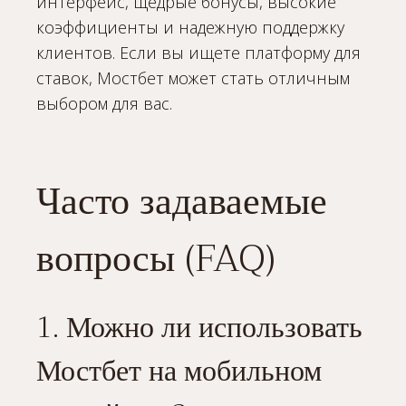
интерфейс, щедрые бонусы, высокие
коэффициенты и надежную поддержку
клиентов. Если вы ищете платформу для
ставок, Мостбет может стать отличным
выбором для вас.
Часто задаваемые
вопросы (FAQ)
1. Можно ли использовать
Мостбет на мобильном