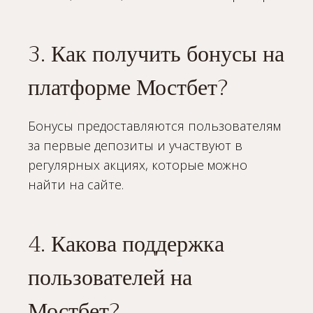
3. Как получить бонусы на
платформе Мостбет?
Бонусы предоставляются пользователям
за первые депозиты и участвуют в
регулярных акциях, которые можно
найти на сайте.
4. Какова поддержка
пользователей на
Мостбет?