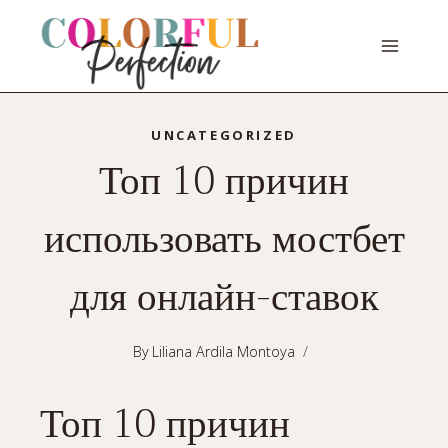
Skip
to
content
UNCATEGORIZED
Топ 10 причин
использовать мостбет
для онлайн-ставок
By
Liliana Ardila Montoya
Топ 10 причин