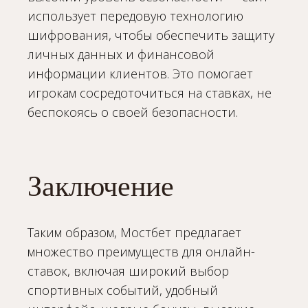
использует передовую технологию
шифрования, чтобы обеспечить защиту
личных данных и финансовой
информации клиентов. Это помогает
игрокам сосредоточиться на ставках, не
беспокоясь о своей безопасности.
Заключение
Таким образом, Мостбет предлагает
множество преимуществ для онлайн-
ставок, включая широкий выбор
спортивных событий, удобный