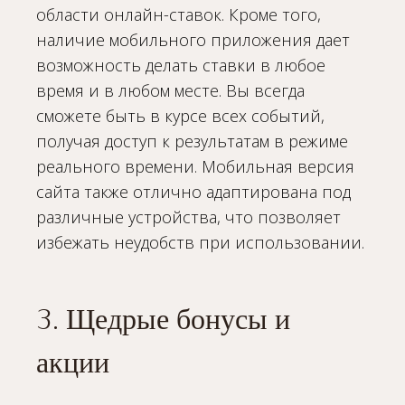
области онлайн-ставок. Кроме того,
наличие мобильного приложения дает
возможность делать ставки в любое
время и в любом месте. Вы всегда
сможете быть в курсе всех событий,
получая доступ к результатам в режиме
реального времени. Мобильная версия
сайта также отлично адаптирована под
различные устройства, что позволяет
избежать неудобств при использовании.
3. Щедрые бонусы и
акции