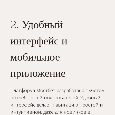
2. Удобный
интерфейс и
мобильное
приложение
Платформа Мостбет разработана с учетом
потребностей пользователей. Удобный
интерфейс делает навигацию простой и
интуитивной, даже для новичков в