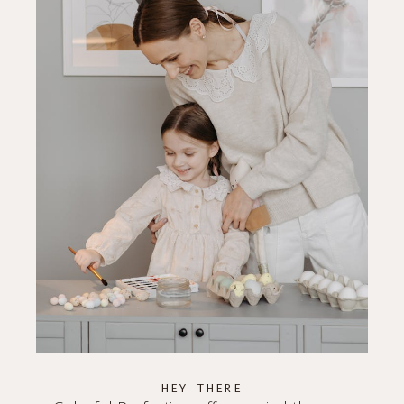
HEY THERE