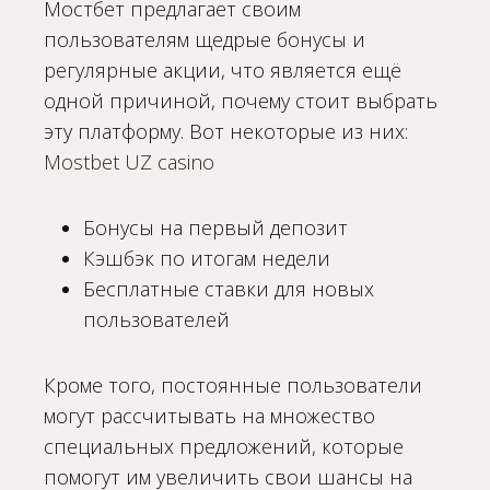
Мостбет предлагает своим
пользователям щедрые бонусы и
регулярные акции, что является ещё
одной причиной, почему стоит выбрать
эту платформу. Вот некоторые из них:
Mostbet UZ casino
Бонусы на первый депозит
Кэшбэк по итогам недели
Бесплатные ставки для новых
пользователей
Кроме того, постоянные пользователи
могут рассчитывать на множество
специальных предложений, которые
помогут им увеличить свои шансы на