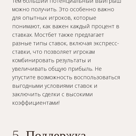
тем больший потенциальный выигрыш
можно получить. Это особенно важно
для опытных игроков, которые
понимают, как важен каждый процент в
ставках. Мостбет также предлагает
разные типы ставок, включая экспресс-
ставки, что позволяет игрокам
комбинировать результаты и
увеличивать общую прибыль. Не
упустите возможность воспользоваться
выгодными условиями ставок и
заключить сделки с высокими
коэффициентами!
5. Поддержка