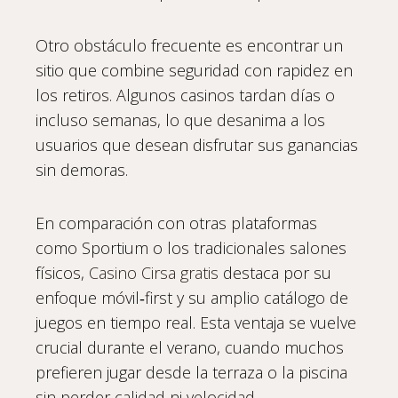
Otro obstáculo frecuente es encontrar un
sitio que combine seguridad con rapidez en
los retiros. Algunos casinos tardan días o
incluso semanas, lo que desanima a los
usuarios que desean disfrutar sus ganancias
sin demoras.
En comparación con otras plataformas
como Sportium o los tradicionales salones
físicos,
Casino Cirsa gratis
destaca por su
enfoque móvil‑first y su amplio catálogo de
juegos en tiempo real. Esta ventaja se vuelve
crucial durante el verano, cuando muchos
prefieren jugar desde la terraza o la piscina
sin perder calidad ni velocidad.