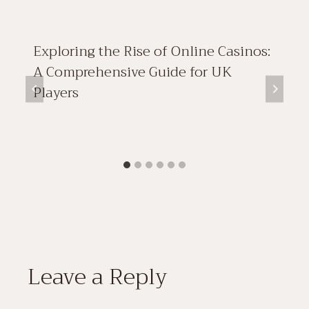
Exploring the Rise of Online Casinos:
A Comprehensive Guide for UK
Players
Leave a Reply