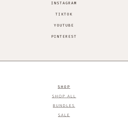
INSTAGRAM
TIKTOK
YOUTUBE
PINTEREST
SHOP
SHOP ALL
BUNDLES
SALE