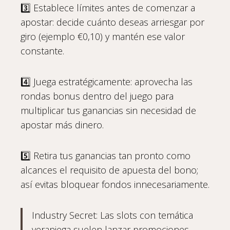
3️⃣ Establece límites antes de comenzar a
apostar: decide cuánto deseas arriesgar por
giro (ejemplo €0,10) y mantén ese valor
constante.
4️⃣ Juega estratégicamente: aprovecha las
rondas bonus dentro del juego para
multiplicar tus ganancias sin necesidad de
apostar más dinero.
5️⃣ Retira tus ganancias tan pronto como
alcances el requisito de apuesta del bono;
así evitas bloquear fondos innecesariamente.
Industry Secret: Las slots con temática
veraniega suelen lanzar promociones