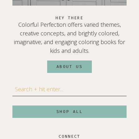
HEY THERE
Colorful Perfection offers varied themes,
creative concepts, and brightly colored,
imaginative, and engaging coloring books for
kids and adults.
ABOUT US
Search
SHOP ALL
CONNECT