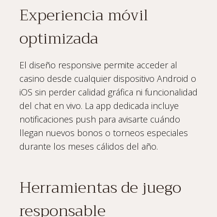
Experiencia móvil
optimizada
El diseño responsive permite acceder al
casino desde cualquier dispositivo Android o
iOS sin perder calidad gráfica ni funcionalidad
del chat en vivo. La app dedicada incluye
notificaciones push para avisarte cuándo
llegan nuevos bonos o torneos especiales
durante los meses cálidos del año.
Herramientas de juego
responsable