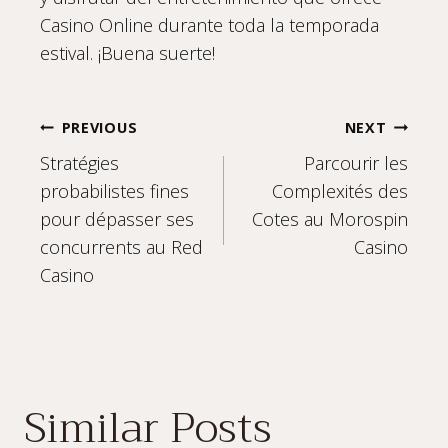
Casino Online durante toda la temporada
estival. ¡Buena suerte!
Post
PREVIOUS
NEXT
Stratégies
Parcourir les
navigation
probabilistes fines
Complexités des
pour dépasser ses
Cotes au Morospin
concurrents au Red
Casino
Casino
Similar Posts