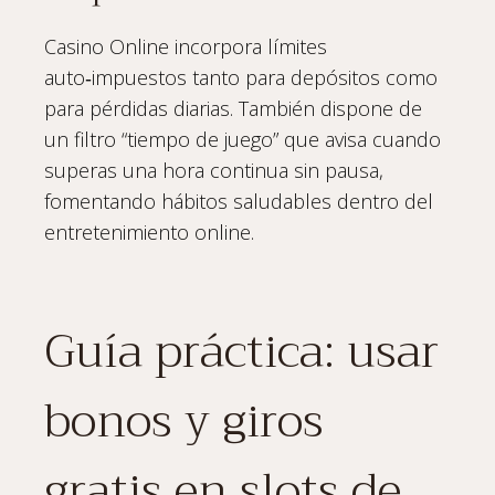
Casino Online incorpora límites
auto‑impuestos tanto para depósitos como
para pérdidas diarias. También dispone de
un filtro “tiempo de juego” que avisa cuando
superas una hora continua sin pausa,
fomentando hábitos saludables dentro del
entretenimiento online.
Guía práctica: usar
bonos y giros
gratis en slots de