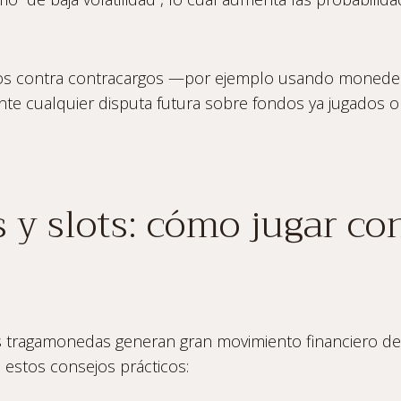
ros contra contracargos —por ejemplo usando monede
e cualquier disputa futura sobre fondos ya jugados o 
 y slots: cómo jugar co
s tragamonedas generan gran movimiento financiero de
e estos consejos prácticos: