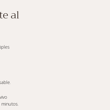
te al
iples
sable.
vivo
5 minutos.