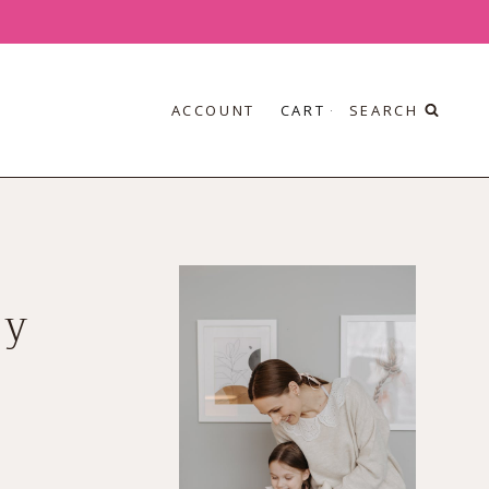
ACCOUNT
CART
SEARCH
 y