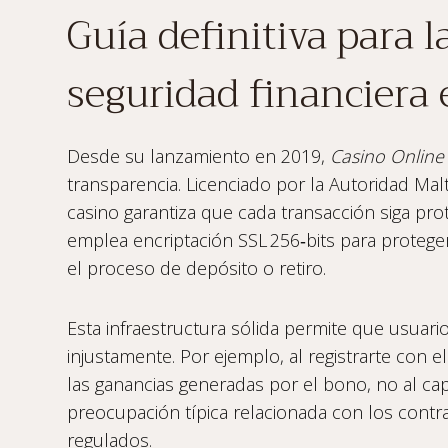
Guía definitiva para l
seguridad financiera
Desde su lanzamiento en 2019,
Casino Online
transparencia. Licenciado por la Autoridad Ma
casino garantiza que cada transacción siga pro
emplea encriptación SSL 256‑bits para protege
el proceso de depósito o retiro.
Esta infraestructura sólida permite que usuar
injustamente. Por ejemplo, al registrarte con e
las ganancias generadas por el bono, no al cap
preocupación típica relacionada con los contr
regulados.