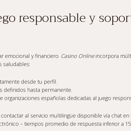
go responsable y sopor
ar emocional y financiero.
Casino Online
incorpora múlt
 saludables:
tamente desde tu perfil.
os definidos hasta permanente.
re organizaciones españolas dedicadas al juego respon
ontactar al servicio multilingüe disponible vía chat en 
ectrónico – tiempos promedio de respuesta inferior a 1