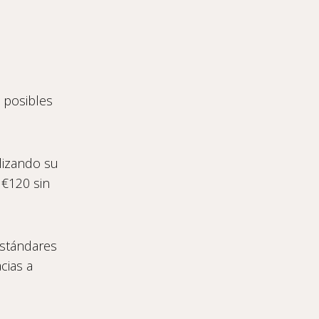
 posibles
lizando su
 €120 sin
estándares
cias a