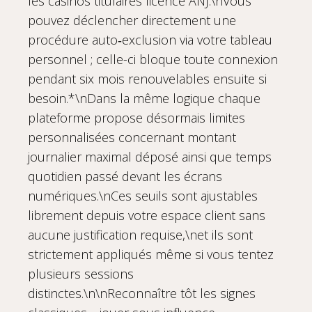
les casinos titulaires licence ANJ.\nVous
pouvez déclencher directement une
procédure auto‑exclusion via votre tableau
personnel ; celle-ci bloque toute connexion
pendant six mois renouvelables ensuite si
besoin.*\nDans la même logique chaque
plateforme propose désormais limites
personnalisées concernant montant
journalier maximal déposé ainsi que temps
quotidien passé devant les écrans
numériques.\nCes seuils sont ajustables
librement depuis votre espace client sans
aucune justification requise,\net ils sont
strictement appliqués même si vous tentez
plusieurs sessions
distinctes.\n\nReconnaître tôt les signes