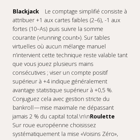
Blackjack
Le comptage simplifié consiste à
attribuer +1 aux cartes faibles (2–6), -1 aux
fortes (10–As) puis suivre la somme
courante («​running count​»). Sur tables
virtuelles où aucun mélange manuel
n’intervient cette technique reste valable tant
que vous jouez plusieurs mains
consécutives ; viser un compte positif
supérieur à +4 indique généralement
avantage statistique supérieur à +0,5 %.
Conjuguez cela avec gestion stricte du
bankroll — mise maximale ne dépassant
jamais 2 % du capital total.\n\n
Roulette
Sur roue européenne choisissez
systématiquement la mise «​Voisins Zéro​»,