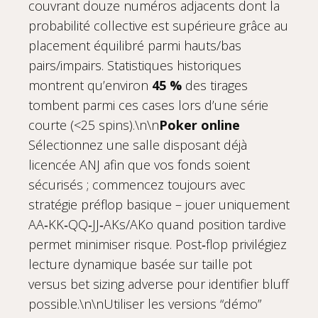
couvrant douze numéros adjacents dont la
probabilité collective est supérieure grâce au
placement équilibré parmi hauts/bas
pairs/impairs. Statistiques historiques
montrent qu’environ
45 %
des tirages
tombent parmi ces cases lors d’une série
courte (<25 spins).\n\n
Poker online
Sélectionnez une salle disposant déjà
licencée ANJ afin que vos fonds soient
sécurisés ; commencez toujours avec
stratégie préflop basique ­– jouer uniquement
AA‐KK‐QQ‐JJ‐AKs/AKo quand position tardive
permet minimiser risque. Post‑flop privilégiez
lecture dynamique basée sur taille pot
versus bet sizing adverse pour identifier bluff
possible.\n\nUtiliser les versions “démo”