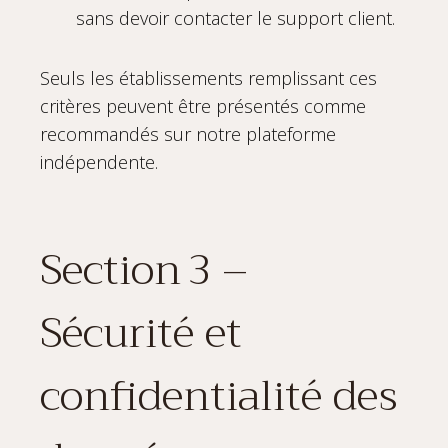
sans devoir contacter le support client.
Seuls les établissements remplissant ces
critères peuvent être présentés comme
recommandés sur notre plateforme
indépendente.
Section 3 –
Sécurité et
confidentialité des