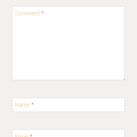
Comment
*
Name
*
Email
*