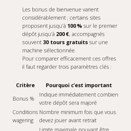
Les bonus de bienvenue varient
considérablement ; certains sites
proposent jusqu’à
100 %
sur le premier
dépôt jusqu’à
200 €
, accompagnés
souvent
30 tours gratuits
sur une
machine sélectionnée.
Pour comparer efficacement ces offres
il faut regarder trois paramètres clés :
Critère
Pourquoi c’est important
Indique immédiatement combien
Bonus %
votre dépôt sera majoré
Conditions
Nombre minimum fois que vous
wagering
devez jouer avant retrait
Limite maximale pouvant être