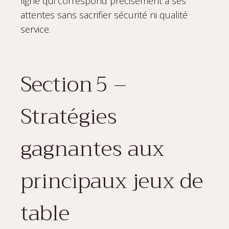
ligne qui correspond précisément à ses
attentes sans sacrifier sécurité ni qualité
service.
Section 5 –
Stratégies
gagnantes aux
principaux jeux de
table