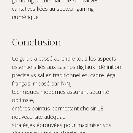
gambling problématique & initiatives
caritatives liées au secteur gaming
numérique.
Conclusion
Ce guide a passé au crible tous les aspects
essentiels liés aux casinos digitaux : définition
précise vs salles traditionnelles, cadre légal
français imposé par l’ANJ,
techniques modernes assurant sécurité
optimale,
critères pointus permettant choisir LE
nouveau site adéquat,
stratégies éprouvées pour maximiser vos