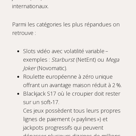
internationaux.
Parmi les catégories les plus répandues on
retrouve :
Slots vidéo avec volatilité variable –
exemples :
Starburst
(NetEnt) ou
Mega
Joker
(Novomatic).
Roulette européenne à zéro unique
offrant un avantage maison réduit à 2 %.
Blackjack S17 où le croupier doit rester
sur un soft‑17.
Ces jeux possèdent tous leurs propres
lignes de paiement (« paylines ») et
jackpots progressifs qui peuvent
dépasser plusieurs dizaines de millions