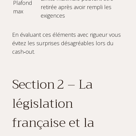
Plafond
retirée après avoir rempli les
max
exigences
En évaluant ces éléments avec rigueur vous
évitez les surprises désagréables lors du
cash‑out.
Section 2 – La
législation
française et la