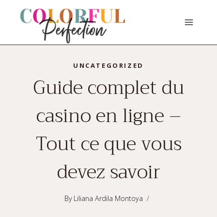
Skip
to
content
UNCATEGORIZED
Guide complet du
casino en ligne –
Tout ce que vous
devez savoir
By
Liliana Ardila Montoya