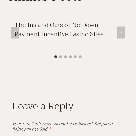
The Ins and Outs of No Down
Payment Incentive Casino Sites
Leave a Reply
Your email address will not be published.
Required
fields are marked
*