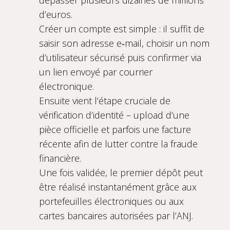
d’euros.
Créer un compte est simple : il suffit de
saisir son adresse e‑mail, choisir un nom
d’utilisateur sécurisé puis confirmer via
un lien envoyé par courrier
électronique.
Ensuite vient l’étape cruciale de
vérification d’identité – upload d’une
pièce officielle et parfois une facture
récente afin de lutter contre la fraude
financière.
Une fois validée, le premier dépôt peut
être réalisé instantanément grâce aux
portefeuilles électroniques ou aux
cartes bancaires autorisées par l’ANJ.