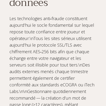
données
Les technologies anti‑fraude constituent
aujourd’hui le socle fondamental sur lequel
repose toute confiance entre joueur et
opérateur.\nTous les sites sérieux utilisent
aujourd’hui le protocole SSL/TLS avec
chiffrement AES‑256 bits afin que chaque
échange entre votre navigateur et les
serveurs soit illisible pour tout tiers.\nDes
audits externes menés chaque trimestre
permettent également de certifier
conformité aux standards eCOGRA ou iTech
Labs.\n\nGestionnaire quotidiennement
recommandé — la création d’un mot de
passe long (>12 caractères), mêlant